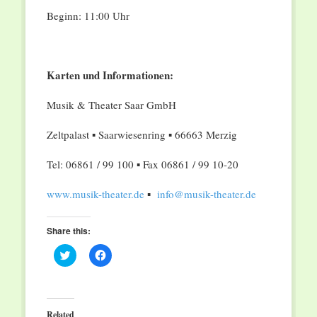
Beginn: 11:00 Uhr
Karten und Informationen:
Musik & Theater Saar GmbH
Zeltpalast ▪ Saarwiesenring ▪ 66663 Merzig
Tel: 06861 / 99 100 ▪ Fax 06861 / 99 10-20
www.musik-theater.de
▪
info@musik-theater.de
Share this:
Click
Click
to
to
share
share
on
on
Twitter
Facebook
(Opens
(Opens
in
in
Related