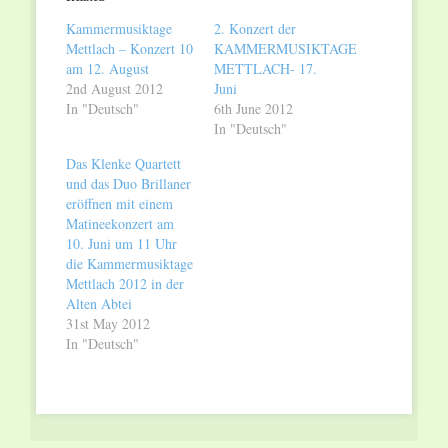
new
new
window)
window)
Kammermusiktage
2. Konzert der
Mettlach – Konzert 10
KAMMERMUSIKTAGE
am 12. August
METTLACH- 17.
2nd August 2012
Juni
In "Deutsch"
6th June 2012
In "Deutsch"
Das Klenke Quartett
und das Duo Brillaner
eröffnen mit einem
Matineekonzert am
10. Juni um 11 Uhr
die Kammermusiktage
Mettlach 2012 in der
Alten Abtei
31st May 2012
In "Deutsch"