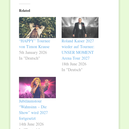
Twitter
Facebook
(Opens
(Opens
in
in
Related
new
new
window)
window)
“HAPPY” Tournee
Roland Kaiser 2027
von Timon Krause
wieder auf Tournee:
5th January 2026
UNSER MOMENT
In "Deutsch"
Arena Tour 2027
18th June 2026
In "Deutsch"
Jubiläumstour
“Wahnsinn – Die
Show” wird 2027
fortgesetzt
14th June 2026