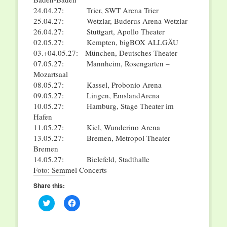
24.04.27: Trier, SWT Arena Trier
25.04.27: Wetzlar, Buderus Arena Wetzlar
26.04.27: Stuttgart, Apollo Theater
02.05.27: Kempten, bigBOX ALLGÄU
03.+04.05.27: München, Deutsches Theater
07.05.27: Mannheim, Rosengarten –
Mozartsaal
08.05.27: Kassel, Probonio Arena
09.05.27: Lingen, EmslandArena
10.05.27: Hamburg, Stage Theater im
Hafen
11.05.27: Kiel, Wunderino Arena
13.05.27: Bremen, Metropol Theater
Bremen
14.05.27: Bielefeld, Stadthalle
Foto: Semmel Concerts
Share this:
Click
Click
to
to
share
share
on
on