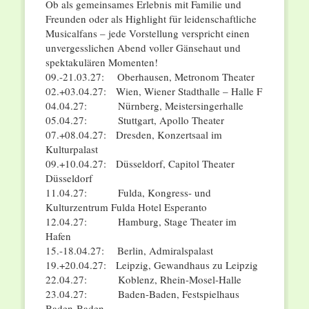
Ob als gemeinsames Erlebnis mit Familie und
Freunden oder als Highlight für leidenschaftliche
Musicalfans – jede Vorstellung verspricht einen
unvergesslichen Abend voller Gänsehaut und
spektakulären Momenten!
09.-21.03.27: Oberhausen, Metronom Theater
02.+03.04.27: Wien, Wiener Stadthalle – Halle F
04.04.27: Nürnberg, Meistersingerhalle
05.04.27: Stuttgart, Apollo Theater
07.+08.04.27: Dresden, Konzertsaal im
Kulturpalast
09.+10.04.27: Düsseldorf, Capitol Theater
Düsseldorf
11.04.27: Fulda, Kongress- und
Kulturzentrum Fulda Hotel Esperanto
12.04.27: Hamburg, Stage Theater im
Hafen
15.-18.04.27: Berlin, Admiralspalast
19.+20.04.27: Leipzig, Gewandhaus zu Leipzig
22.04.27: Koblenz, Rhein-Mosel-Halle
23.04.27: Baden-Baden, Festspielhaus
Baden-Baden