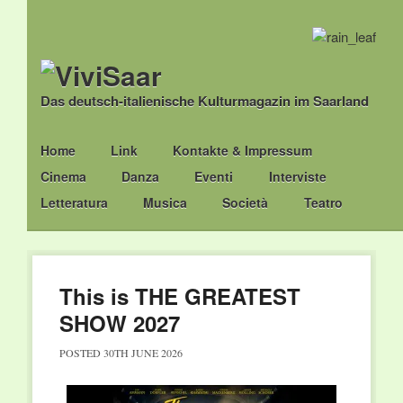
Das deutsch-italienische Kulturmagazin im Saarland
Main menu
Skip
Home
Link
Kontakte & Impressum
to
Cinema
Danza
Eventi
Interviste
content
Letteratura
Musica
Società
Teatro
This is THE GREATEST
SHOW 2027
POSTED
30TH JUNE 2026