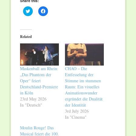
Share this:
Click
Click
to
to
share
share
on
on
Twitter
Facebook
(Opens
(Opens
in
in
Related
new
new
window)
window)
Maskenball am Rhein:
CHAO – Die
„Das Phantom der
Entfesselung der
Oper“ feiert
Stimme im stummen
Deutschland-Premiere
Raum: Ein visuelles
in Köln
Animationswunder
23rd May 2026
ergründet die Dualität
In "Deutsch"
der Identität
3rd July 2026
In "Cinema"
Moulin Rouge! Das
Musical feiert die 100.