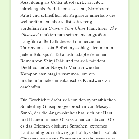
Ausbildung als Cutter absolvierte, arbeitete
jahrelang als Produktionsassistent, Storyboard
Artist und schließlich als Regisseur innerhalb des
weltberühmten, aber stilistisch streng
vordefinierten
Crayon-Shin-Chan
-Franchises.
The
Obsessed
markiert nun seinen ersten großen
Langfilm außerhalb dieses kommerziellen
Universums – ein Befreiungsschlag, den man in
jedem Bild spürt. Takahashi adaptierte einen
Roman von Shinji Ishii und tat sich mit dem
Drehbuchautor Naoyuki Miura sowie dem
Komponisten atagi zusammen, um ein
hochemotionales musikalisches Kunstwerk zu
erschaffen.
Die Geschichte dreht sich um den sympathischen
Sonderling Giuseppe (gesprochen von Masaya
Sano), der die Angewohnheit hat, sich mit Haut
und Haaren in neue Obsessionen zu stürzen. Ob
es das Erlernen obskurer Sprachen, extremes
Lauftraining oder abwegige Hobbys sind – sobald
Giuseppe eine neue Faszination packt, vergisst er