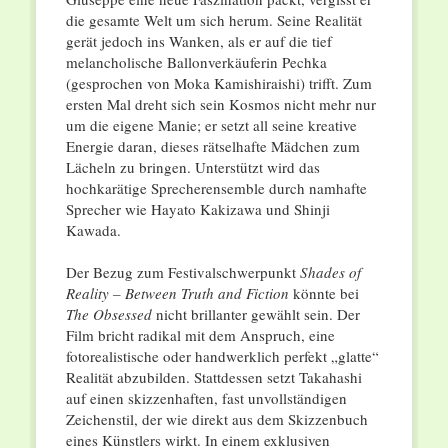
die gesamte Welt um sich herum. Seine Realität
gerät jedoch ins Wanken, als er auf die tief
melancholische Ballonverkäuferin Pechka
(gesprochen von Moka Kamishiraishi) trifft. Zum
ersten Mal dreht sich sein Kosmos nicht mehr nur
um die eigene Manie; er setzt all seine kreative
Energie daran, dieses rätselhafte Mädchen zum
Lächeln zu bringen. Unterstützt wird das
hochkarätige Sprecherensemble durch namhafte
Sprecher wie Hayato Kakizawa und Shinji
Kawada.
Der Bezug zum Festivalschwerpunkt
Shades of
Reality – Between Truth and Fiction
könnte bei
The Obsessed
nicht brillanter gewählt sein. Der
Film bricht radikal mit dem Anspruch, eine
fotorealistische oder handwerklich perfekt „glatte“
Realität abzubilden. Stattdessen setzt Takahashi
auf einen skizzenhaften, fast unvollständigen
Zeichenstil, der wie direkt aus dem Skizzenbuch
eines Künstlers wirkt. In einem exklusiven