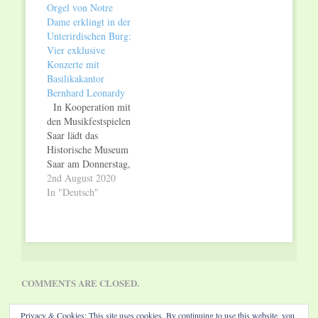
Orgel von Notre
Dame erklingt in der
Unterirdischen Burg:
Vier exklusive
Konzerte mit
Basilikakantor
Bernhard Leonardy
In Kooperation mit
den Musikfestspielen
Saar lädt das
Historische Museum
Saar am Donnerstag,
den 13. August 2020,
2nd August 2020
zu vier exklusiven
In "Deutsch"
zwanzigminütigen
Orgelkonzerten mit
Bernhard Leonardy in
die Unterirdische
Burg ein. Auf dem
Programm stehen:
COMMENTS ARE CLOSED.
Johann Sebastian Bach
(Präludium und Fuge
Privacy & Cookies: This site uses cookies. By continuing to use this website, you