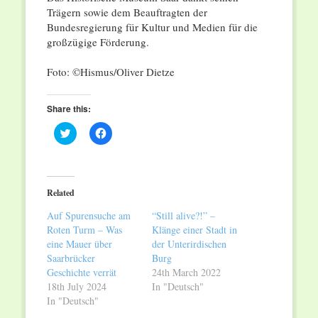
Trägern sowie dem Beauftragten der
Bundesregierung für Kultur und Medien für die
großzügige Förderung.
Foto: ©Hismus/Oliver Dietze
Share this:
Click
Click
to
to
share
share
on
on
Twitter
Facebook
(Opens
(Opens
in
in
Related
new
new
window)
window)
Auf Spurensuche am
“Still alive?!” –
Roten Turm – Was
Klänge einer Stadt in
eine Mauer über
der Unterirdischen
Saarbrücker
Burg
Geschichte verrät
24th March 2022
18th July 2024
In "Deutsch"
In "Deutsch"