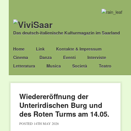
Das deutsch-italienische Kulturmagazin im Saarland
Main menu
Skip
Home
Link
Kontakte & Impressum
to
Cinema
Danza
Eventi
Interviste
content
Letteratura
Musica
Società
Teatro
Wiedereröffnung der
Unterirdischen Burg und
des Roten Turms am 14.05.
POSTED
14TH MAY 2026