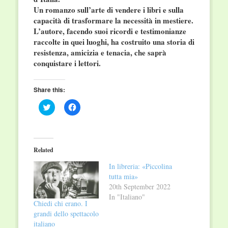
Un romanzo sull’arte di vendere i libri e sulla
capacità di trasformare la necessità in mestiere.
L’autore, facendo suoi ricordi e testimonianze
raccolte in quei luoghi, ha costruito una storia di
resistenza, amicizia e tenacia, che saprà
conquistare i lettori.
Share this:
Click
Click
to
to
share
share
on
on
Twitter
Facebook
(Opens
(Opens
in
in
Related
new
new
window)
window)
In libreria: «Piccolina
tutta mia»
20th September 2022
In "Italiano"
Chiedi chi erano. I
grandi dello spettacolo
italiano