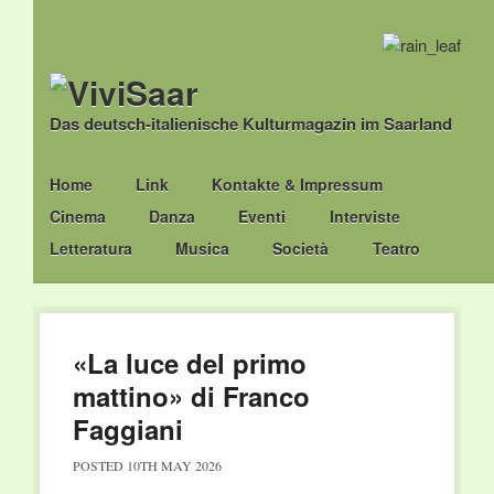
Das deutsch-italienische Kulturmagazin im Saarland
Main menu
Skip
Home
Link
Kontakte & Impressum
to
Cinema
Danza
Eventi
Interviste
content
Letteratura
Musica
Società
Teatro
«La luce del primo
mattino» di Franco
Faggiani
POSTED
10TH MAY 2026