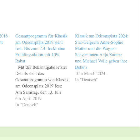
 2018
Gesamtprogramm für Klassik
Klassik am Odeonsplatz 2024:
tt
am Odeonsplatz 2019 steht
Star-Geigerin Anne-Sophie
fest. Bis zum 7.4. lockt eine
Mutter und die Wagner-
Frühlingsaktion mit 10%
Sänger:innen Anja Kampe
Rabat
und Michael Volle geben ihre
Mit der Bekanntgabe letzter
Debüts
Details steht das
10th March 2024
Gesamtprogramm von Klassik
In "Deutsch"
am Odeonsplatz 2019 fest:
Am Samstag, den 13. Juli
2019, geben das
6th April 2019
Symphonieorchester des
In "Deutsch"
Bayerischen Rundfunks unter
Leitung von Alan Gilbert und
die Starsopranistin Renée
Fleming den Auftakt zur 19.
Auflage des beliebten Klassik-