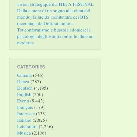
vision stratégique du THE A FESTIVAL
Dalla cenere di un sogno alla cima del
mondo: la lucida architettura dei BTS
raccontata da Onirina Lantou
Tra conformismo e bussola edonica: la
psicologia degli istinti contro le illusioni
moderne
CATEGORIES
Cinema
(546)
Danza
(287)
Deutsch
(4,195)
English
(250)
Eventi
(5,443)
Français
(179)
Interviste
(338)
Italiano
(2,825)
Letteratura
(2,256)
Musica
(2,106)