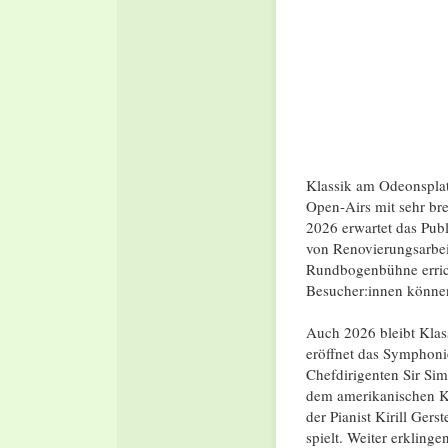
Klassik am Odeonsplatz
Open-Airs mit sehr bre
2026 erwartet das Pub
von Renovierungsarbeit
Rundbogenbühne errich
Besucher:innen können
Auch 2026 bleibt Klas
eröffnet das Symphoni
Chefdirigenten Sir S
dem amerikanischen Ko
der Pianist Kirill Gers
spielt. Weiter erkling