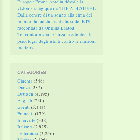
Europe : Emma Amelin dévoile la
vision stratégique du THE A FESTIVAL
Dalla cenere di un sogno alla cima del
mondo: la lucida architettura dei BTS
raccontata da Onirina Lantou
Tra conformismo e bussola edonica: la
psicologia degli istinti contro le illusioni
moderne
CATEGORIES
Cinema
(546)
Danza
(287)
Deutsch
(4,195)
English
(250)
Eventi
(5,443)
Français
(179)
Interviste
(338)
Italiano
(2,825)
Letteratura
(2,256)
Musica
(2,106)