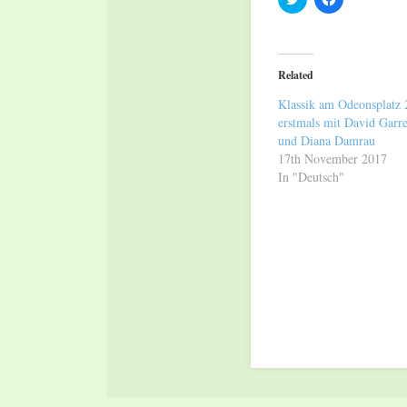
to
to
share
share
on
on
Twitter
Facebook
(Opens
(Opens
in
in
Related
new
new
window)
window)
Klassik am Odeonsplatz
erstmals mit David Garre
und Diana Damrau
17th November 2017
In "Deutsch"