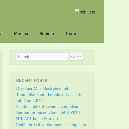
ra
Musica
Società
Teatro
RECENT POSTS
Dresdner Musikfestspiele mit
Traumbilanz und Freude auf das 50.
Jubiläum 2027
L’anima del Sol Levante conquista
Berlino: prima edizione del NATSU
HIKARI Japan Festival
Redéfinir le divertissement asiatique en