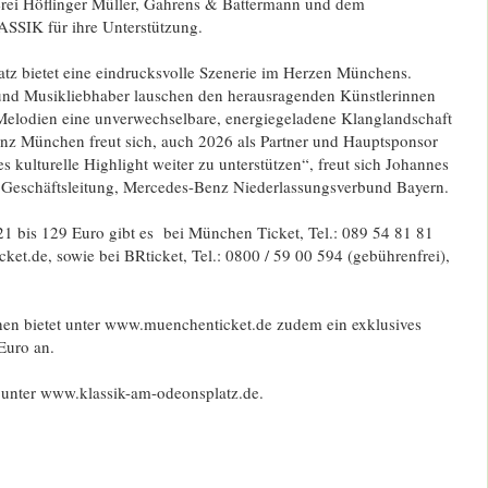
rei Höflinger Müller, Gahrens & Battermann und dem
SSIK für ihre Unterstützung.
tz bietet eine eindrucksvolle Szenerie im Herzen Münchens.
und Musikliebhaber lauschen den herausragenden Künstlerinnen
Melodien eine unverwechselbare, energiegeladene Klanglandschaft
nz München freut sich, auch 2026 als Partner und Hauptsponsor
s kulturelle Highlight weiter zu unterstützen“, freut sich Johannes
er Geschäftsleitung, Mercedes-Benz Niederlassungsverbund Bayern.
21 bis 129 Euro gibt es bei München Ticket, Tel.: 089 54 81 81
t.de, sowie bei BRticket, Tel.: 0800 / 59 00 594 (gebührenfrei),
n bietet unter www.muenchenticket.de zudem ein exklusives
Euro an.
 unter www.klassik-am-odeonsplatz.de.