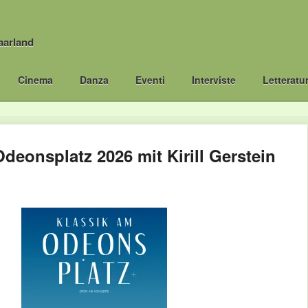
aarland
Cinema
Danza
Eventi
Interviste
Letteratu
deonsplatz 2026 mit Kirill Gerstein