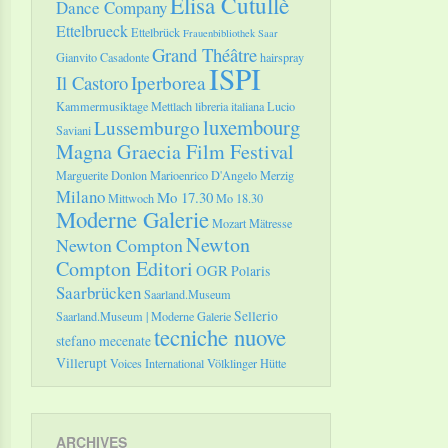
Elisa Cutullè
Dance Company
Ettelbrueck
Ettelbrück
Frauenbibliothek Saar
Grand Théâtre
Gianvito Casadonte
hairspray
ISPI
Il Castoro
Iperborea
Kammermusiktage Mettlach
libreria italiana
Lucio
luxembourg
Lussemburgo
Saviani
Magna Graecia Film Festival
Marguerite Donlon
Marioenrico D'Angelo
Merzig
Milano
Mo 17.30
Mittwoch
Mo 18.30
Moderne Galerie
Mozart
Mätresse
Newton
Newton Compton
Compton Editori
OGR
Polaris
Saarbrücken
Saarland.Museum
Sellerio
Saarland.Museum | Moderne Galerie
tecniche nuove
stefano mecenate
Villerupt
Voices International
Völklinger Hütte
ARCHIVES