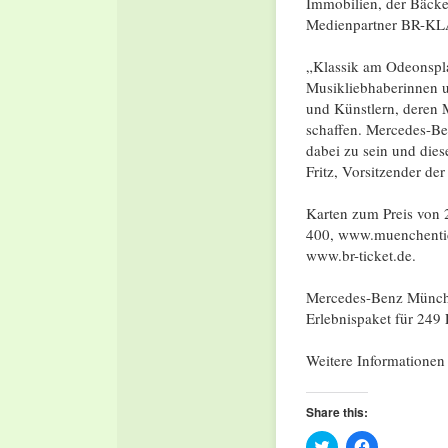
Immobilien, der Bäcke
Medienpartner BR-KLA
„Klassik am Odeonspla
Musikliebhaberinnen 
und Künstlern, deren 
schaffen. Mercedes-Be
dabei zu sein und diese
Fritz, Vorsitzender d
Karten zum Preis von 
400, www.muenchenticke
www.br-ticket.de.
Mercedes-Benz Münche
Erlebnispaket für 249 
Weitere Informationen
Share this:
Click
Click