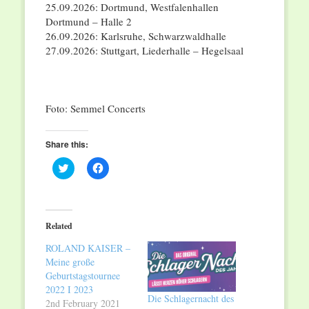
25.09.2026: Dortmund, Westfalenhallen
Dortmund – Halle 2
26.09.2026: Karlsruhe, Schwarzwaldhalle
27.09.2026: Stuttgart, Liederhalle – Hegelsaal
Foto: Semmel Concerts
Share this:
Click
Click
to
to
share
share
on
on
Twitter
Facebook
(Opens
(Opens
in
in
Related
new
new
window)
window)
ROLAND KAISER –
Meine große
Geburtstagstournee
2022 I 2023
Die Schlagernacht des
2nd February 2021