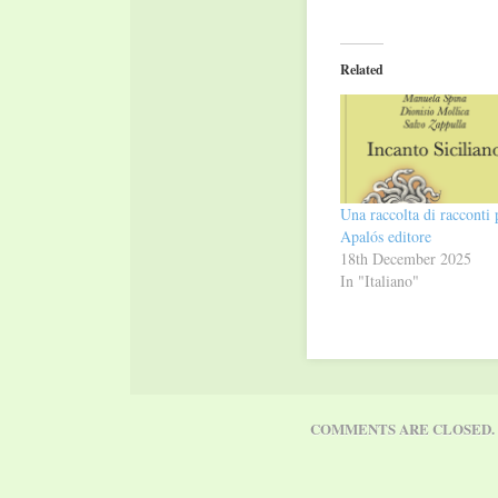
share
share
on
on
Twitter
Facebook
(Opens
(Opens
in
in
Related
new
new
window)
window)
Una raccolta di racconti 
Apalós editore
18th December 2025
In "Italiano"
COMMENTS ARE CLOSED.