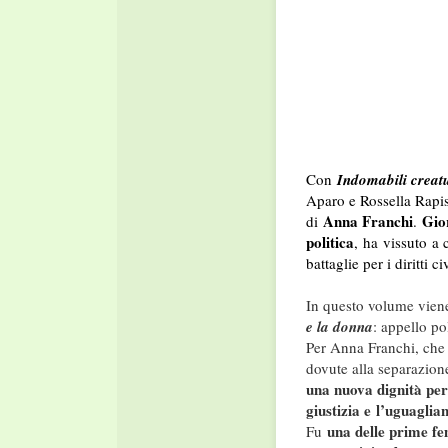
Con
Indomabili creat
Aparo e Rossella Rapis
Anna Franchi
Gior
di
.
politica
, ha vissuto a 
battaglie per i diritti civ
In questo volume vien
e la donna
: appello po
Per Anna Franchi, che 
dovute alla separazione
una nuova dignità per
giustizia e l’uguaglia
una delle prime fe
Fu