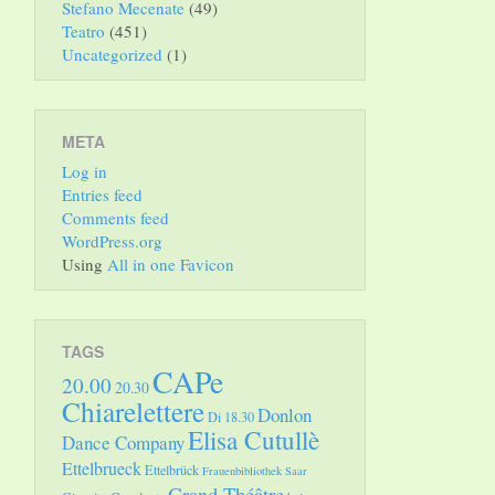
Stefano Mecenate
(49)
Teatro
(451)
Uncategorized
(1)
META
Log in
Entries feed
Comments feed
WordPress.org
Using
All in one Favicon
TAGS
CAPe
20.00
20.30
Chiarelettere
Donlon
Di 18.30
Elisa Cutullè
Dance Company
Ettelbrueck
Ettelbrück
Frauenbibliothek Saar
Grand Théâtre