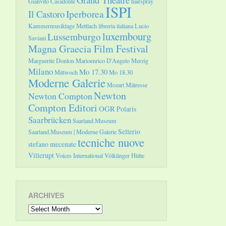
Gianvito Casadonte
hairspray
ISPI
Il Castoro
Iperborea
Kammermusiktage Mettlach
libreria italiana
Lucio
luxembourg
Lussemburgo
Saviani
Magna Graecia Film Festival
Marguerite Donlon
Marioenrico D'Angelo
Merzig
Milano
Mo 17.30
Mittwoch
Mo 18.30
Moderne Galerie
Mozart
Mätresse
Newton
Newton Compton
Compton Editori
OGR
Polaris
Saarbrücken
Saarland.Museum
Sellerio
Saarland.Museum | Moderne Galerie
tecniche nuove
stefano mecenate
Villerupt
Voices International
Völklinger Hütte
ARCHIVES
Archives