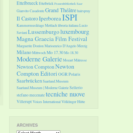
Ettelbrueck
Ettelbrück
Frauenbibliothek Saar
Grand Théâtre
Gianvito Casadonte
hairspray
ISPI
Il Castoro
Iperborea
Kammermusiktage Mettlach
libreria italiana
Lucio
luxembourg
Lussemburgo
Saviani
Magna Graecia Film Festival
Marguerite Donlon
Marioenrico D'Angelo
Merzig
Milano
Mo 17.30
Mittwoch
Mo 18.30
Moderne Galerie
Mozart
Mätresse
Newton
Newton Compton
Compton Editori
OGR
Polaris
Saarbrücken
Saarland.Museum
Sellerio
Saarland.Museum | Moderne Galerie
tecniche nuove
stefano mecenate
Villerupt
Voices International
Völklinger Hütte
ARCHIVES
Archives