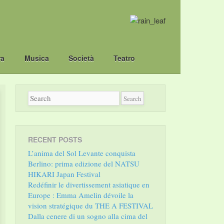
ra
Musica
Società
Teatro
RECENT POSTS
L’anima del Sol Levante conquista
Berlino: prima edizione del NATSU
HIKARI Japan Festival
Redéfinir le divertissement asiatique en
Europe : Emma Amelin dévoile la
vision stratégique du THE A FESTIVAL
Dalla cenere di un sogno alla cima del