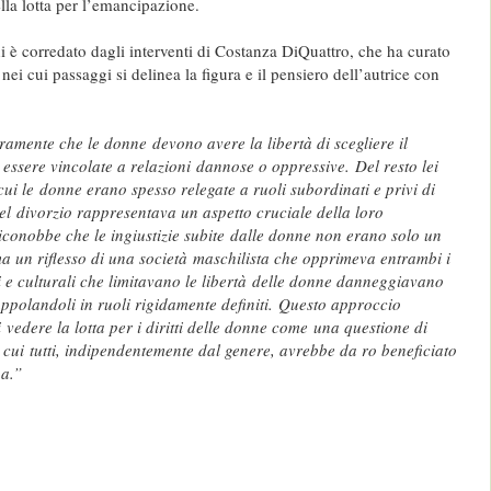
la lotta per l’emancipazione.
i è corredato dagli interventi di Costanza DiQuattro, che ha curato
nei cui passaggi si delinea la figura e il pensiero dell’autrice con
amente che le donne devono avere la libertà di scegliere il
 essere vincolate a relazioni dannose o oppressive. Del resto lei
cui le donne erano spesso relegate a ruoli subordinati e privi di
 del divorzio rappresentava un aspetto cruciale della loro
conobbe che le ingiustizie subite dalle donne non erano solo un
 un riflesso di una società maschilista che opprimeva entrambi i
i e culturali che limitavano le libertà delle donne danneggiavano
appolandoli in ruoli rigidamente definiti. Questo approccio
i vedere la lotta per i diritti delle donne come una questione di
n cui tutti, indipendentemente dal genere, avrebbe da ro beneficiato
ua.”