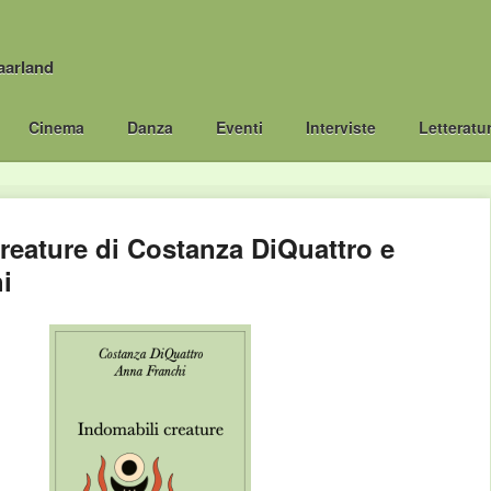
aarland
Cinema
Danza
Eventi
Interviste
Letteratu
reature di Costanza DiQuattro e
i