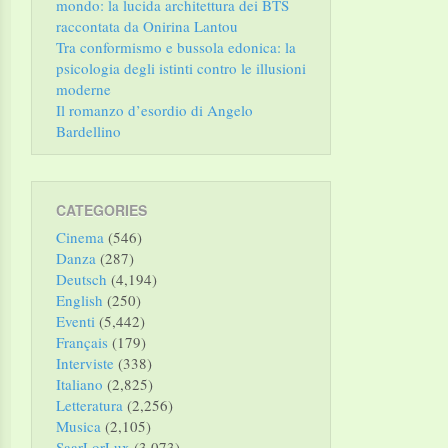
mondo: la lucida architettura dei BTS
raccontata da Onirina Lantou
Tra conformismo e bussola edonica: la
psicologia degli istinti contro le illusioni
moderne
Il romanzo d’esordio di Angelo
Bardellino
CATEGORIES
Cinema
(546)
Danza
(287)
Deutsch
(4,194)
English
(250)
Eventi
(5,442)
Français
(179)
Interviste
(338)
Italiano
(2,825)
Letteratura
(2,256)
Musica
(2,105)
SaarLorLux
(3,073)