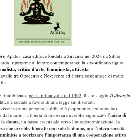
ure
Apalós
, casa editrice fondata a Siracusa nel 2023 da Silvio
arda, ripropone al lettore contemporaneo la straordinaria figura
nalista, critica d’arte, femminista, attivista
cavallo tra Ottocento e Novecento ed è stata sostenitrice di molte
ili.
e ripubblicato,
per la prima volta dal 1902
, il suo saggio
Il divorzio
litico e sociale a favore di una legge sul divorzio.
visse in prima persona le difficoltà (soprattutto economiche)
l
’inizio di
 dal marito, la libertà di divorziare avrebbe significato
 la donna
la
, un passo essenziale verso l’autodeterminazione,
nza che avrebbe liberato non solo le donne, ma l’intera società
.
mministe a teorizzare l’importanza di una cooperazione attiva