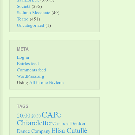
Società
(235)
Stefano Mecenate
(49)
Teatro
(451)
Uncategorized
(1)
META
Log in
Entries feed
Comments feed
WordPress.org
Using
All in one Favicon
TAGS
CAPe
20.00
20.30
Chiarelettere
Donlon
Di 18.30
Elisa Cutullè
Dance Company