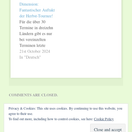
Dimension:
unterwegs sein wird,
Fantastischer Auftakt
um seine
der Herbst-Tournee!
berühmtesten
Für die über 30
Filmmusiken live und
Termine in dreizehn
höchst persönlich zu
Ländern gibt es nur
präsentieren. Seine
bei vereinzelten
Konzertreise führt den
Terminen letzte
Meister der
Tickets. Alle
21st October 2024
Filmmusik am…
Deutschland-Termine
In "Deutsch"
sind seit Monaten mit
dem Zusatz SOLD
OUT versehen. Alle
Termine und Tickets
unter www.worldofhanszimmer.com
Die Herbsttournee von
COMMENTS ARE CLOSED.
„The World of Hans
Zimmer – A New
Privacy & Cookies: This site uses cookies. By continuing to use this website, you
Dimension“ hat einen
agree to their use.
fantastischen Auftakt
To find out more, including how to control cookies, see here:
Cookie Policy
in der…
Website by Diamond Visions