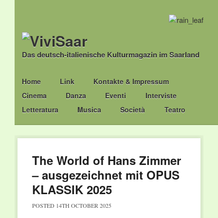
Das deutsch-italienische Kulturmagazin im Saarland
Main menu
Skip
Home
Link
Kontakte & Impressum
to
Cinema
Danza
Eventi
Interviste
content
Letteratura
Musica
Società
Teatro
The World of Hans Zimmer
– ausgezeichnet mit OPUS
KLASSIK 2025
POSTED
14TH OCTOBER 2025