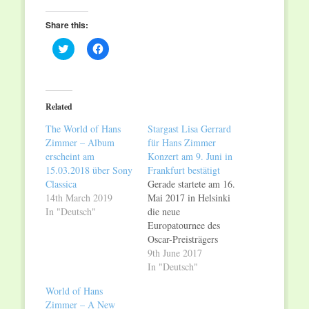
Share this:
Click
Click
to
to
share
share
on
on
Twitter
Facebook
(Opens
(Opens
in
in
Related
new
new
window)
window)
The World of Hans
Stargast Lisa Gerrard
Zimmer – Album
für Hans Zimmer
erscheint am
Konzert am 9. Juni in
15.03.2018 über Sony
Frankfurt bestätigt
Classica
Gerade startete am 16.
14th March 2019
Mai 2017 in Helsinki
In "Deutsch"
die neue
Europatournee des
Oscar-Preisträgers
Hans Zimmer, der
9th June 2017
noch bis Ende Juni
In "Deutsch"
mit seiner Band,
World of Hans
Orchester und Chor
Zimmer – A New
quer durch Europa