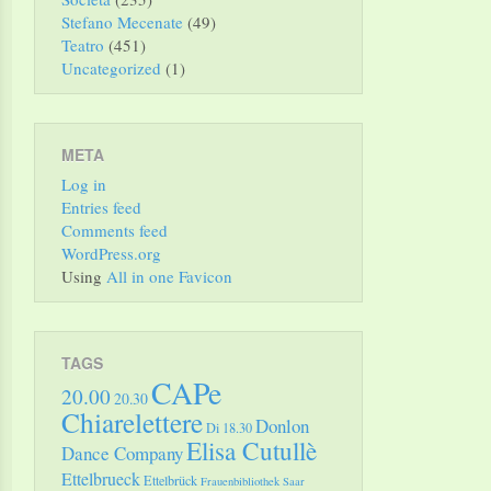
Stefano Mecenate
(49)
Teatro
(451)
Uncategorized
(1)
META
Log in
Entries feed
Comments feed
WordPress.org
Using
All in one Favicon
TAGS
CAPe
20.00
20.30
Chiarelettere
Donlon
Di 18.30
Elisa Cutullè
Dance Company
Ettelbrueck
Ettelbrück
Frauenbibliothek Saar