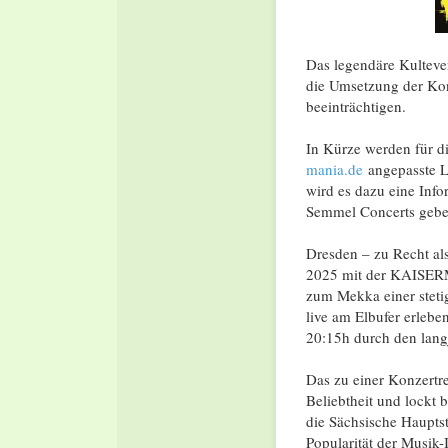
Das legendäre Kulteve
die Umsetzung der Kon
beeinträchtigen.
In Kürze werden für d
mania.de
angepasste La
wird es dazu eine Inf
Semmel Concerts gebe
Dresden – zu Recht al
2025 mit der KAISERM
zum Mekka einer steti
live am Elbufer erlebe
20:15h durch den lan
Das zu einer Konzertrei
Beliebtheit und lockt 
die Sächsische Haupts
Popularität der Musik