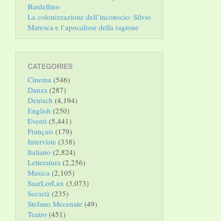
Bardellino
La colonizzazione dell’inconscio: Silvio
Maresca e l’apocalisse della ragione
CATEGORIES
Cinema
(546)
Danza
(287)
Deutsch
(4,194)
English
(250)
Eventi
(5,441)
Français
(179)
Interviste
(338)
Italiano
(2,824)
Letteratura
(2,256)
Musica
(2,105)
SaarLorLux
(3,073)
Società
(235)
Stefano Mecenate
(49)
Teatro
(451)