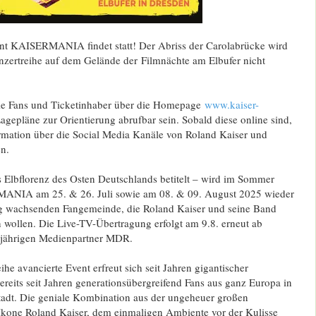
nt KAISERMANIA findet statt! Der Abriss der Carolabrücke wird
zertreihe auf dem Gelände der Filmnächte am Elbufer nicht
ie Fans und Ticketinhaber über die Homepage
www.kaiser-
gepläne zur Orientierung abrufbar sein. Sobald diese online sind,
ormation über die Social Media Kanäle von Roland Kaiser und
n.
s Elbflorenz des Osten Deutschlands betitelt – wird im Sommer
ANIA am 25. & 26. Juli sowie am 08. & 09. August 2025 wieder
g wachsenden Fangemeinde, die Roland Kaiser und seine Band
n wollen. Die Live-TV-Übertragung erfolgt am 9.8. erneut ab
gjährigen Medienpartner MDR.
he avancierte Event erfreut sich seit Jahren gigantischer
bereits seit Jahren generationsübergreifend Fans aus ganz Europa in
tadt. Die geniale Kombination aus der ungeheuer großen
-Ikone Roland Kaiser, dem einmaligen Ambiente vor der Kulisse