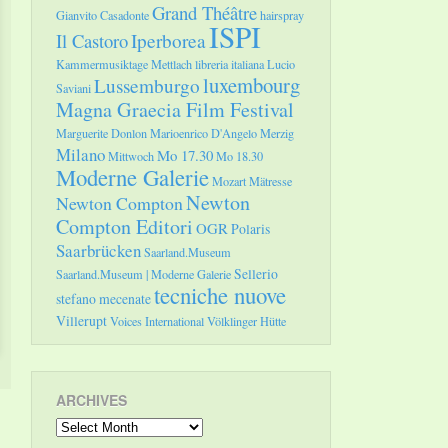
Grand Théâtre
Gianvito Casadonte
hairspray
ISPI
Il Castoro
Iperborea
Kammermusiktage Mettlach
libreria italiana
Lucio
luxembourg
Lussemburgo
Saviani
Magna Graecia Film Festival
Marguerite Donlon
Marioenrico D'Angelo
Merzig
Milano
Mo 17.30
Mittwoch
Mo 18.30
Moderne Galerie
Mozart
Mätresse
Newton
Newton Compton
Compton Editori
OGR
Polaris
Saarbrücken
Saarland.Museum
Sellerio
Saarland.Museum | Moderne Galerie
tecniche nuove
stefano mecenate
Villerupt
Voices International
Völklinger Hütte
ARCHIVES
Archives