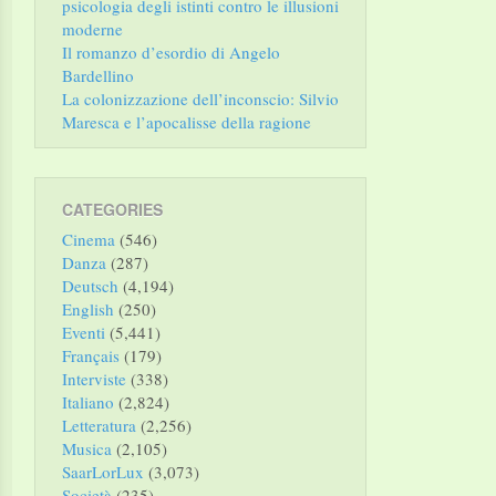
psicologia degli istinti contro le illusioni
moderne
Il romanzo d’esordio di Angelo
Bardellino
La colonizzazione dell’inconscio: Silvio
Maresca e l’apocalisse della ragione
CATEGORIES
Cinema
(546)
Danza
(287)
Deutsch
(4,194)
English
(250)
Eventi
(5,441)
Français
(179)
Interviste
(338)
Italiano
(2,824)
Letteratura
(2,256)
Musica
(2,105)
SaarLorLux
(3,073)
Società
(235)