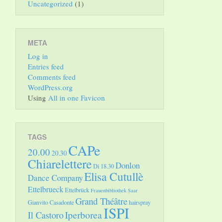
Uncategorized
(1)
META
Log in
Entries feed
Comments feed
WordPress.org
Using
All in one Favicon
TAGS
CAPe
20.00
20.30
Chiarelettere
Donlon
Di 18.30
Elisa Cutullè
Dance Company
Ettelbrueck
Ettelbrück
Frauenbibliothek Saar
Grand Théâtre
Gianvito Casadonte
hairspray
ISPI
Il Castoro
Iperborea