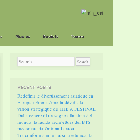
ra
Musica
Società
Teatro
RECENT POSTS
Redéfinir le divertissement asiatique en
Europe : Emma Amelin dévoile la
vision stratégique du THE A FESTIVAL
Dalla cenere di un sogno alla cima del
mondo: la lucida architettura dei BTS
raccontata da Onirina Lantou
Tra conformismo e bussola edonica: la