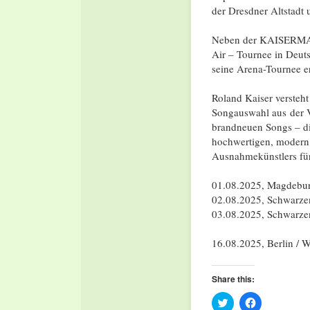
der Dresdner Altstadt 
Neben der KAISERMANI
Air – Tournee in Deut
seine Arena-Tournee er
Roland Kaiser versteht
Songauswahl aus der Vi
brandneuen Songs – die 
hochwertigen, modern
Ausnahmekünstlers für
01.08.2025, Magdebu
02.08.2025, Schwarze
03.08.2025, Schwarze
16.08.2025, Berlin /
Share this:
Click
Click
to
to