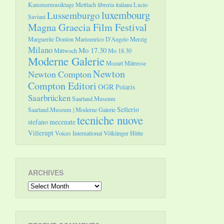
Kammermusiktage Mettlach
libreria italiana
Lucio
luxembourg
Lussemburgo
Saviani
Magna Graecia Film Festival
Marguerite Donlon
Marioenrico D'Angelo
Merzig
Milano
Mo 17.30
Mittwoch
Mo 18.30
Moderne Galerie
Mozart
Mätresse
Newton
Newton Compton
Compton Editori
OGR
Polaris
Saarbrücken
Saarland.Museum
Sellerio
Saarland.Museum | Moderne Galerie
tecniche nuove
stefano mecenate
Villerupt
Voices International
Völklinger Hütte
ARCHIVES
Archives