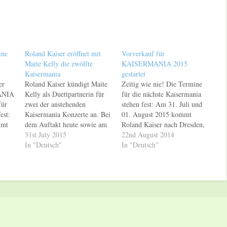
ine
Roland Kaiser eröffnet mit
Vorverkauf für
Maite Kelly die zwölfte
KAISERMANIA 2015
Kaisermania
gestartet
er
Roland Kaiser kündigt Maite
Zeitig wie nie! Die Termine
ANIA
Kelly als Duettpartnerin für
für die nächste Kaisermania
für
zwei der anstehenden
stehen fest: Am 31. Juli und
est:
Kaisermania Konzerte an. Bei
01. August 2015 kommt
mmt
dem Auftakt heute sowie am
Roland Kaiser nach Dresden,
t
01.08.2015 wird Maite Kelly
31st July 2015
um am Elbufer die größte
22nd August 2014
n,
für zwei Songs live mit
In "Deutsch"
Kaiser-Party unter freiem
In "Deutsch"
e
Roland Kaiser und seiner
Himmel zu feiern. Ab dem
m
Band auf der Bühne stehen.
15.08.14 sind die Karten
em
Alle vier Kaisermania-
bundesweit erhältlich. Die
Konzerte sind bereits restlos
Dauergeliebte des Kaisers ist
Nach…
ausverkauft. Die
keine Frau, sondern…
Veranstaltung wird am
01.08.2015…