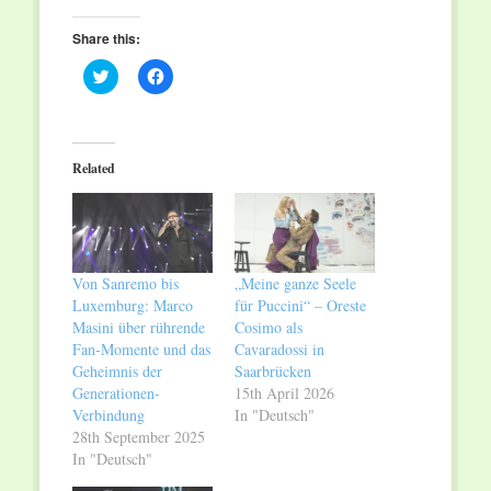
Share this:
Click
Click
to
to
share
share
on
on
Twitter
Facebook
(Opens
(Opens
in
in
Related
new
new
window)
window)
Von Sanremo bis
„Meine ganze Seele
Luxemburg: Marco
für Puccini“ – Oreste
Masini über rührende
Cosimo als
Fan-Momente und das
Cavaradossi in
Geheimnis der
Saarbrücken
Generationen-
15th April 2026
Verbindung
In "Deutsch"
28th September 2025
In "Deutsch"