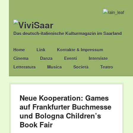
Das deutsch-italienische Kulturmagazin im Saarland
Main menu
Skip
Home
Link
Kontakte & Impressum
to
Cinema
Danza
Eventi
Interviste
content
Letteratura
Musica
Società
Teatro
Neue Kooperation: Games
auf Frankfurter Buchmesse
und Bologna Children’s
Book Fair