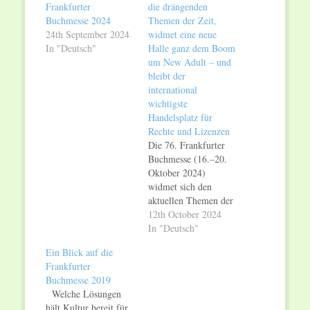
Frankfurter
die drängenden
Buchmesse 2024
Themen der Zeit,
24th September 2024
widmet eine neue
In "Deutsch"
Halle ganz dem Boom
um New Adult – und
bleibt der
international
wichtigste
Handelsplatz für
Rechte und Lizenzen
Die 76. Frankfurter
Buchmesse (16.–20.
Oktober 2024)
widmet sich den
aktuellen Themen der
internationalen
12th October 2024
Publishing-Branche
In "Deutsch"
ebenso wie den
Ein Blick auf die
gesellschaftspolitischen
Frankfurter
Fragen der Zeit.
Buchmesse 2019
Zugleich baut sie ihr
Welche Lösungen
Angebot für
hält Kultur bereit für