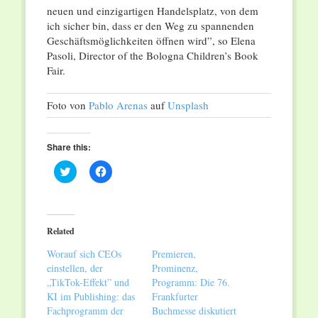
neuen und einzigartigen Handelsplatz, von dem
ich sicher bin, dass er den Weg zu spannenden
Geschäftsmöglichkeiten öffnen wird”, so Elena
Pasoli, Director of the Bologna Children’s Book
Fair.
Foto von
Pablo Arenas
auf
Unsplash
Share this:
Click
Click
to
to
share
share
on
on
Twitter
Facebook
(Opens
(Opens
in
in
Related
new
new
window)
window)
Worauf sich CEOs
Premieren,
einstellen, der
Prominenz,
„TikTok-Effekt” und
Programm: Die 76.
KI im Publishing: das
Frankfurter
Fachprogramm der
Buchmesse diskutiert