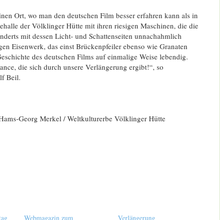
einen Ort, wo man den deutschen Film besser erfahren kann als in
ehalle der Völklinger Hütte mit ihren riesigen Maschinen, die die
underts mit dessen Licht- und Schattenseiten unnachahmlich
igen Eisenwerk, das einst Brückenpfeiler ebenso wie Granaten
Geschichte des deutschen Films auf einmalige Weise lebendig.
ance, die sich durch unsere Verlängerung ergibt!“, so
f Beil.
 Hams-Georg Merkel / Weltkulturerbe Völklinger Hütte
tag
Webmagazin zum
Verlängerung