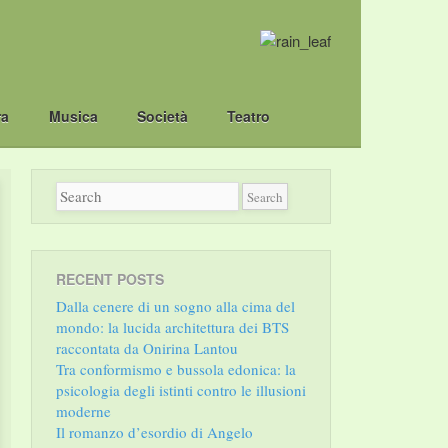
ra
Musica
Società
Teatro
RECENT POSTS
Dalla cenere di un sogno alla cima del
mondo: la lucida architettura dei BTS
raccontata da Onirina Lantou
Tra conformismo e bussola edonica: la
psicologia degli istinti contro le illusioni
moderne
Il romanzo d’esordio di Angelo