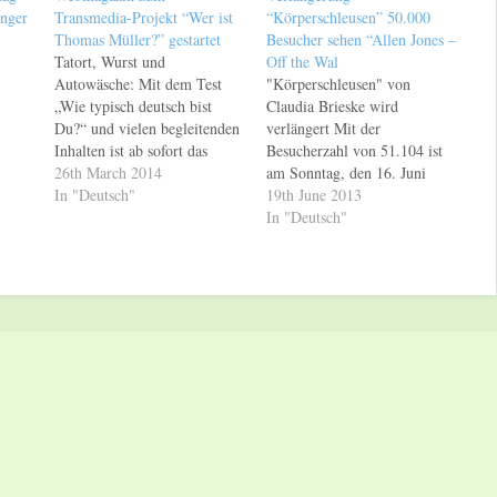
inger
Transmedia-Projekt “Wer ist
“Körperschleusen” 50.000
Thomas Müller?” gestartet
Besucher sehen “Allen Jones –
Tatort, Wurst und
Off the Wal
Autowäsche: Mit dem Test
"Körperschleusen" von
„Wie typisch deutsch bist
Claudia Brieske wird
Du?“ und vielen begleitenden
verlängert Mit der
Inhalten ist ab sofort das
Besucherzahl von 51.104 ist
Web-Magazin „Wer ist
26th March 2014
am Sonntag, den 16. Juni
Thomas Müller?“ (www.wer-
In "Deutsch"
2013, die Ausstellung "Allen
19th June 2013
ist-thomas-müller.de) online.
Jones – Off the Wall" im
In "Deutsch"
Die Webseite ist Teil des
Weltkulturerbe Völklinger
Transmedia-Projekts „Wer ist
Hütte zu Ende gegangen.
Thomas Müller?“. Im
Über das eigentliche
gleichnamigen Kino-
Ausstellungsende hinaus
Dokumentarfilm (Start: 20.
verlängert wurde die mit dem
März 2014) besucht Regisseur
SR-Medienkunstpreis
Christian Heynen viele…
ausgezeichnete Arbeit
"Körperschleusen" (Liquid
Souls) der…