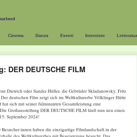
aarland
Cinema
Danza
Eventi
Interviste
Letteratu
ng: DER DEUTSCHE FILM
ne Dietrich oder Sandra Hüller, die Gebrüder Skladanowsky, Fritz
 Der deutschen Film zeigt sich im Weltkulturerbe Völklinger Hütte
d hat sich mit seiner fulminanten Gesamtleistung eine
t: Die Großausstellung DER DEUTSCHE FILM läuft nun neu einen
 15. September 2024!
Besucher:innen haben die einzigartige Filmlandschaft in der
rhalle des Weltkulturerbes mit Begeisterung besucht. Das