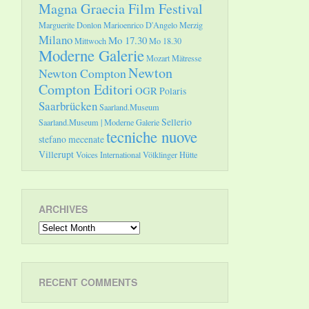
Magna Graecia Film Festival
Marguerite Donlon
Marioenrico D'Angelo
Merzig
Milano
Mo 17.30
Mittwoch
Mo 18.30
Moderne Galerie
Mozart
Mätresse
Newton
Newton Compton
Compton Editori
OGR
Polaris
Saarbrücken
Saarland.Museum
Sellerio
Saarland.Museum | Moderne Galerie
tecniche nuove
stefano mecenate
Villerupt
Voices International
Völklinger Hütte
ARCHIVES
Archives
RECENT COMMENTS