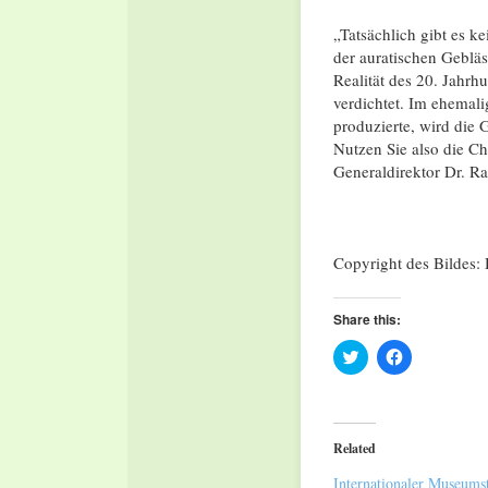
„Tatsächlich gibt es k
der auratischen Gebläs
Realität des 20. Jahrh
verdichtet. Im ehemal
produzierte, wird die 
Nutzen Sie also die Ch
Generaldirektor Dr. Ral
Copyright des Bildes:
Share this:
Click
Click
to
to
share
share
on
on
Twitter
Facebook
(Opens
(Opens
in
in
Related
new
new
window)
window)
Internationaler Museums