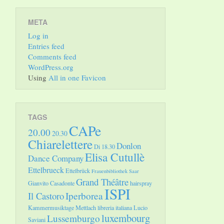
META
Log in
Entries feed
Comments feed
WordPress.org
Using
All in one Favicon
TAGS
CAPe
20.00
20.30
Chiarelettere
Donlon
Di 18.30
Elisa Cutullè
Dance Company
Ettelbrueck
Ettelbrück
Frauenbibliothek Saar
Grand Théâtre
Gianvito Casadonte
hairspray
ISPI
Il Castoro
Iperborea
Kammermusiktage Mettlach
libreria italiana
Lucio
luxembourg
Lussemburgo
Saviani