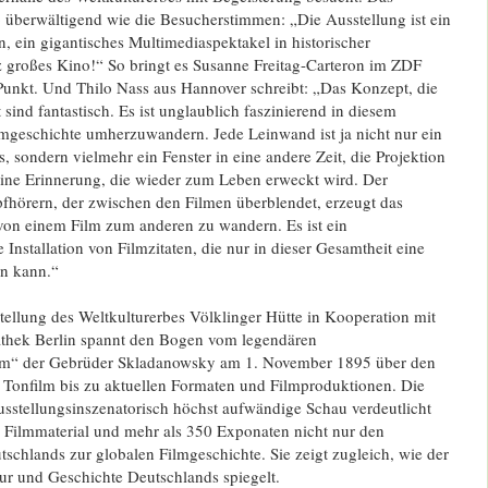
 überwältigend wie die Besucherstimmen: „Die Ausstellung ist ein
 ein gigantisches Multimediaspektakel in historischer
z großes Kino!“ So bringt es Susanne Freitag-Carteron im ZDF
 Punkt. Und Thilo Nass aus Hannover schreibt: „Das Konzept, die
sind fantastisch. Es ist unglaublich faszinierend in diesem
mgeschichte umherzuwandern. Jede Leinwand ist ja nicht nur ein
s, sondern vielmehr ein Fenster in eine andere Zeit, die Projektion
eine Erinnerung, die wieder zum Leben erweckt wird. Der
pfhörern, der zwischen den Filmen überblendet, erzeugt das
von einem Film zum anderen zu wandern. Es ist ein
Installation von Filmzitaten, die nur in dieser Gesamtheit eine
en kann.“
ellung des Weltkulturerbes Völklinger Hütte in Kooperation mit
thek Berlin spannt den Bogen vom legendären
m“ der Gebrüder Skladanowsky am 1. November 1895 über den
Tonfilm bis zu aktuellen Formaten und Filmproduktionen. Die
usstellungsinszenatorisch höchst aufwändige Schau verdeutlicht
 Filmmaterial und mehr als 350 Exponaten nicht nur den
schlands zur globalen Filmgeschichte. Sie zeigt zugleich, wie der
ur und Geschichte Deutschlands spiegelt.