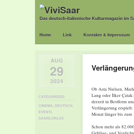
Das deutsch-italienische Kulturmagazin im S
Main menu
Skip
Home
Link
Kontakte & Impressum
to
content
AUG
29
Verlängeru
2024
Ob Asta Nielsen, Marle
Lang oder İlker Çatak:
CATEGORIZED:
derzeit in Bestform un
CINEMA
,
DEUTSCH
,
Verlängerung erspiel
EVENTI
,
Monat länger bis zum
SAARLORLUX
Schon mehr als 82.000 
Gebläse- und Verdichte