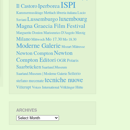
ISPI
Il Castoro
Iperborea
Kammermusiktage Mettlach
libreria italiana
Lucio
luxembourg
Lussemburgo
Saviani
Magna Graecia Film Festival
Marguerite Donlon
Marioenrico D'Angelo
Merzig
Milano
Mo 17.30
Mittwoch
Mo 18.30
Moderne Galerie
Mozart
Mätresse
Newton
Newton Compton
Compton Editori
OGR
Polaris
Saarbrücken
Saarland.Museum
Sellerio
Saarland.Museum | Moderne Galerie
tecniche nuove
stefano mecenate
Villerupt
Voices International
Völklinger Hütte
ARCHIVES
Archives