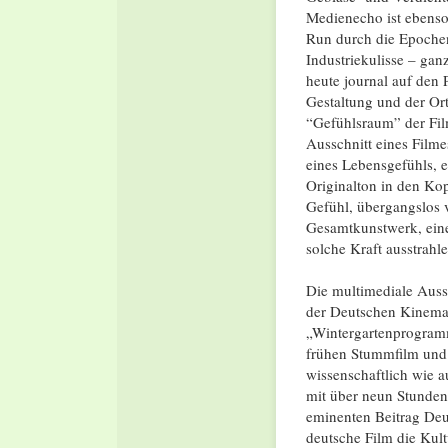
Medienecho ist ebenso
Run durch die Epochen,
Industriekulisse – gan
heute journal auf den
Gestaltung und der Ort 
“Gefühlsraum” der Fil
Ausschnitt eines Filme
eines Lebensgefühls, 
Originalton in den Ko
Gefühl, übergangslos 
Gesamtkunstwerk, eine 
solche Kraft ausstrahl
Die multimediale Ausst
der Deutschen Kinema
„Wintergartenprogram
frühen Stummfilm und 
wissenschaftlich wie a
mit über neun Stunden
eminenten Beitrag Deut
deutsche Film die Kult