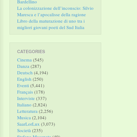
Bardellino
La colonizzazione dell’inconscio: Silvio
Maresca e l’apocalisse della ragione
Libro della maturazione di uno tra i
migliori giovani poeti del Sud Italia
CATEGORIES
Cinema
(545)
Danza
(287)
Deutsch
(4,194)
English
(250)
Eventi
(5,441)
Français
(178)
Interviste
(337)
Italiano
(2,824)
Letteratura
(2,256)
Musica
(2,104)
SaarLorLux
(3,073)
Società
(235)
Stefano Mecenate
(49)