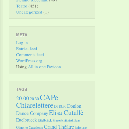
Teatro
(451)
Uncategorized
(1)
META
Log in
Entries feed
Comments feed
WordPress.org
Using
All in one Favicon
TAGS
CAPe
20.00
20.30
Chiarelettere
Donlon
Di 18.30
Elisa Cutullè
Dance Company
Ettelbrueck
Ettelbrück
Frauenbibliothek Saar
Grand Théâtre
Gianvito Casadonte
hairspray