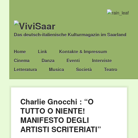
Das deutsch-italienische Kulturmagazin im Saarland
Main menu
Skip
Home
Link
Kontakte & Impressum
to
Cinema
Danza
Eventi
Interviste
content
Letteratura
Musica
Società
Teatro
Charlie Gnocchi : “O
TUTTO O NIENTE!
MANIFESTO DEGLI
ARTISTI SCRITERIATI”