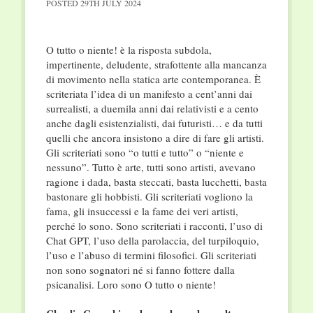
POSTED
29TH JULY 2024
O tutto o niente! è la risposta subdola,
impertinente, deludente, strafottente alla mancanza
di movimento nella statica arte contemporanea. È
scriteriata l’idea di un manifesto a cent’anni dai
surrealisti, a duemila anni dai relativisti e a cento
anche dagli esistenzialisti, dai futuristi… e da tutti
quelli che ancora insistono a dire di fare gli artisti.
Gli scriteriati sono “o tutti e tutto” o “niente e
nessuno”. Tutto è arte, tutti sono artisti, avevano
ragione i dada, basta steccati, basta lucchetti, basta
bastonare gli hobbisti. Gli scriteriati vogliono la
fama, gli insuccessi e la fame dei veri artisti,
perché lo sono. Sono scriteriati i racconti, l’uso di
Chat GPT, l’uso della parolaccia, del turpiloquio,
l’uso e l’abuso di termini filosofici. Gli scriteriati
non sono sognatori né si fanno fottere dalla
psicanalisi. Loro sono O tutto o niente!