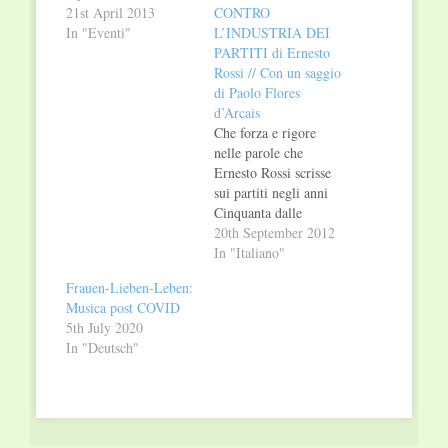
21st April 2013
CONTRO
In "Eventi"
L’INDUSTRIA DEI
PARTITI di Ernesto
Rossi // Con un saggio
di Paolo Flores
d’Arcais
Che forza e rigore
nelle parole che
Ernesto Rossi scrisse
sui partiti negli anni
Cinquanta dalle
colonne de «il
20th September 2012
Mondo». Vale la pena
In "Italiano"
davvero riproporle e
Frauen-Lieben-Leben:
farle leggere a tutti. Il
Musica post COVID
male che oggi viene in
5th July 2020
superficie Rossi lo
In "Deutsch"
denunciava già allora
con assoluta lucidità. I
partiti come macchine
di…