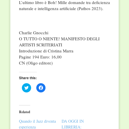
L’ultimo libro è Boh! Mille domande tra deficienza
naturale e intelligenza artificiale (Pathos 2023).
Charlie Gnocchi
O TUTTO O NIENTE! MANIFESTO DEGLI
ARTISTI SCRITERIATI
Introduzione di Cristina Marra
Pagine 194 Euro: 16,00
CN (Oligo editore)
Share this:
Click
Click
to
to
share
share
on
on
Twitter
Facebook
(Opens
(Opens
in
in
Related
new
new
window)
window)
Quando il Jazz diventa
DA OGGI IN
esperienza
LIBRERIA: