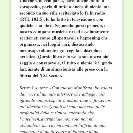
Charlie Gnocchi parla, parla anche molto a
sproposito, parla di tutto o anche di niente, ma
secondo un suo stile scriteriato lo fa in radio
(RTL 102.5), lo ha fatto in televisione e con
qualche suo libro. Seguendo questi principi, il
nostro compone musiche e testi assolutamente
scriteriati come gli spettacoli e happening che
organizza, nei luoghi vari, dissacrando
inconsapevolmente ogni regola e disciplina
artistica. Questo libro è forse la sua opera più
saggia e consapevole, O tutto o niente! è il grido
lancinante di un situazionista alle prese con la
Storia del XXI secolo.
Scrive l’Autore: «
Con questo Manifesto, ho voluto
dar voce al tumulto interiore che affligge molti,
offrendo una prospettiva dissacrante e, forse, un
po’ liberatoria. Quindi mi sono immerso nelle
profondità della scrittura, sperando che
l’intelligenza artificiale non solo non mi
abbandoni, ma che mi ami con l’affetto di una
mamma, o di un direttore di banca o di un