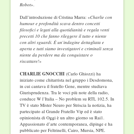
Robot
».
Dall’introduzione di Cristina Marra: «
Charlie con
humour e profondità scava dentro concetti
filosofici e legati alla quotidianità e regala venti
precetti 10 che fanno rileggere il tutto e niente
con altri sguardi. È un’indagine dettagliata e
aperta e tutti siamo investigatori e criminali senza
niente da perdere ma da conquistare o
riscattare!
»
CHARLIE GNOCCHI
(Carlo Ghiozzi) ha
iniziato come chitarrista nel gruppo i Desdomona,
in cui cantava il fratello Gene, mentre studiava
Giurisprudenza. Tra le voci più note della radio,
conduce W l’Italia – No problem su RTL 102.5. In
TV è stato Mister Neuro per Striscia la notizia, ha
partecipato al Grande Fratello Vip ed è stato
opinionista di Oggi è un altro giorno su Rai1.
Appassionato d’arte contemporanea, dipinge e ha
pubblicato per Feltrinelli, Cairo, Mursia, NPE.