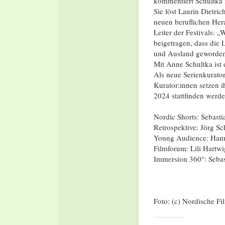
kommentiert Schultka i
Sie löst Laurin Dietri
neuen beruflichen Hera
Leiter der Festivals: „
beigetragen, dass die
und Ausland geworden
Mit Anne Schultka ist
Als neue Serienkurato
Kurator:innen setzen 
2024 stattfinden werden
Nordic Shorts: Sebasti
Retrospektive: Jörg S
Young Audience: Hann
Filmforum: Lili Hartwi
Immersion 360°: Seba
Foto: (c) Nordische Fi