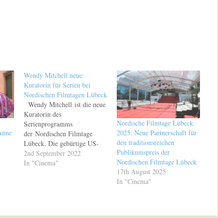
Wendy Mitchell neue
Kuratorin für Serien bei
Nordischen Filmtagen Lübeck
Wendy Mitchell ist die neue
Kuratorin des
Nordische Filmtage Lübeck
Serienprogramms
Anne
2025: Neue Partnerschaft für
der Nordischen Filmtage
den traditionsreichen
Lübeck. Die gebürtige US-
Publikumspreis der
Amerikanerin arbeitet als
2nd September 2022
Nordischen Filmtage Lübeck
Journalistin, Moderatorin und
In "Cinema"
17th August 2025
Beraterin für Filmfestivals
In "Cinema"
und lebt in der Nähe von
London. In den letzten zwei
Jahrzehnten hat sie sich
kontinuierlich zu einer der