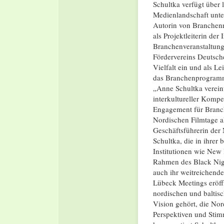
Schultka verfügt über 
Medienlandschaft unte
Autorin von Branchenrep
als Projektleiterin de
Branchenveranstaltung
Fördervereins Deutscher
Vielfalt ein und als Le
das Branchenprogramm
„Anne Schultka verein
interkultureller Kompe
Engagement für Branch
Nordischen Filmtage al
Geschäftsführerin der
Schultka, die in ihrer
Institutionen wie New
Rahmen des Black Night
auch ihr weitreichend
Lübeck Meetings eröff
nordischen und baltis
Vision gehört, die No
Perspektiven und Stimm