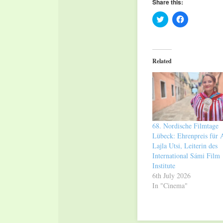
Share this:
Click
Click
to
to
share
share
on
on
Twitter
Facebook
(Opens
(Opens
in
in
Related
new
new
window)
window)
68. Nordische Filmtage
Lübeck: Ehrenpreis für 
Lajla Utsi, Leiterin des
International Sámi Film
Institute
6th July 2026
In "Cinema"