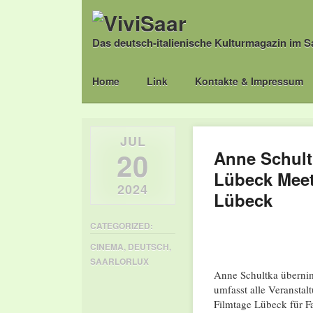
Das deutsch-italienische Kulturmagazin im S
Main menu
Skip
Home
Link
Kontakte & Impressum
to
content
JUL
20
Anne Schult
Lübeck Meet
2024
Lübeck
CATEGORIZED:
CINEMA
,
DEUTSCH
,
SAARLORLUX
Anne Schultka übernim
umfasst alle Veranstal
Filmtage Lübeck für F