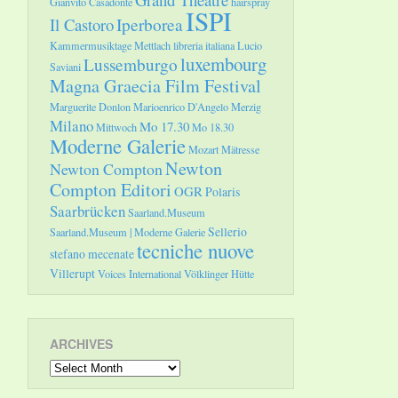
Gianvito Casadonte
hairspray
ISPI
Il Castoro
Iperborea
Kammermusiktage Mettlach
libreria italiana
Lucio
luxembourg
Lussemburgo
Saviani
Magna Graecia Film Festival
Marguerite Donlon
Marioenrico D'Angelo
Merzig
Milano
Mo 17.30
Mittwoch
Mo 18.30
Moderne Galerie
Mozart
Mätresse
Newton
Newton Compton
Compton Editori
OGR
Polaris
Saarbrücken
Saarland.Museum
Sellerio
Saarland.Museum | Moderne Galerie
tecniche nuove
stefano mecenate
Villerupt
Voices International
Völklinger Hütte
ARCHIVES
Archives