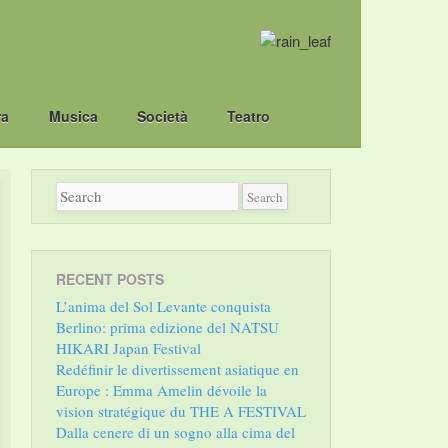
ra
Musica
Società
Teatro
RECENT POSTS
L’anima del Sol Levante conquista
Berlino: prima edizione del NATSU
HIKARI Japan Festival
Redéfinir le divertissement asiatique en
Europe : Emma Amelin dévoile la
vision stratégique du THE A FESTIVAL
Dalla cenere di un sogno alla cima del