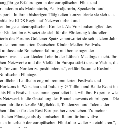
langjährige Erfahrungen in der europäischen Film- und
r anderem als Moderatorin, Festivaljurorin, Speakerin und
orts. In ihren bisherigen Tätigkeiten konzentrierte sie sich u.a.
r Initiative KIDS Regio auf Netzwerkarbeit und
en im gesamteuropäischen Kontext. Als Vorstandsmitglied des
 Kinderfilm e.V. setzt sie sich für die Förderung kultureller
iterin des Forums Goldener Spatz verantwortet sie seit letztem Jahr
 des renommierten Deutschen Kinder Medien Festivals.
t umfassende Branchenerfahrung mit herausragender
tenz, was sie zur idealen Leiterin der Lübeck Meetings macht. Ihr
en-Netzwerke und die Vielfalt in Europa stärkt unsere Vision, die
s Tor zum Norden zu positionieren.“, erklärt Susanne Kasimir,
 Nordischen Filmtage.
 beruflichen Laufbahn eng mit renommierten Festivals und
 Horizons in Warschau und Industry @ Tallinn and Baltic Event im
s Film Festivals zusammengearbeitet hat, will ihre Expertise wie
es Netzwerk in die Gestaltung des Branchenevents einbringen. „Die
nen mir die reizvolle Möglichkeit, Tendenzen und Talente der
chen Länder für den Rest Europas hervorzuheben. Zu meiner
rdischen Filmtage als dynamischen Raum für innovative
en innerhalb der europäischen Filmkultur weiter zu etablieren.”,