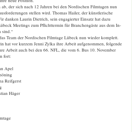
hre neue Position.
ch ab, der sich nach 12 Jahren bei den Nordischen Filmtagen nun
usforderungen stellen wird. Thomas Hailer, der künstlerische
Wir danken Laurin Dietrich, sein engagierter Einsatz hat dazu
 Lübeck Meetings zum Pflichttermin für Branchengäste aus dem In-
 sind.“
 das Team der Nordischen Filmtage Lübeck nun wieder komplett.
rin hat vor kurzem Jenni Zylka ihre Arbeit aufgenommen, folgende
ihre Arbeit auch bei den 66. NFL, die vom 6. Bus 10. November
 fort:
an Apel
chöning
a Reifgerst
g
stian Häger
lmtage