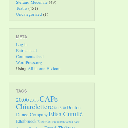
Stefano Mecenate
(49)
Teatro
(451)
Uncategorized
(1)
META
Log in
Entries feed
Comments feed
WordPress.org
Using
All in one Favicon
TAGS
CAPe
20.00
20.30
Chiarelettere
Donlon
Di 18.30
Elisa Cutullè
Dance Company
Ettelbrueck
Ettelbrück
Frauenbibliothek Saar
Grand Théâtre