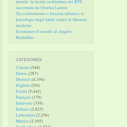
mondo: la lucida architettura dei BTS
raccontata da Onirina Lantou
Tra conformismo e bussola edonica: la
psicologia degli istinti contro le illusioni
moderne
Il romanzo d’esordio di Angelo
Bardellino
CATEGORIES
Cinema
(546)
Danza
(287)
Deutsch
(4,194)
English
(250)
Eventi
(5,442)
Français
(179)
Interviste
(338)
Italiano
(2,825)
Letteratura
(2,256)
Musica
(2,105)
SaarLorLux
(3,073)