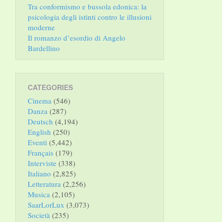
Tra conformismo e bussola edonica: la
psicologia degli istinti contro le illusioni
moderne
Il romanzo d’esordio di Angelo
Bardellino
CATEGORIES
Cinema
(546)
Danza
(287)
Deutsch
(4,194)
English
(250)
Eventi
(5,442)
Français
(179)
Interviste
(338)
Italiano
(2,825)
Letteratura
(2,256)
Musica
(2,105)
SaarLorLux
(3,073)
Società
(235)