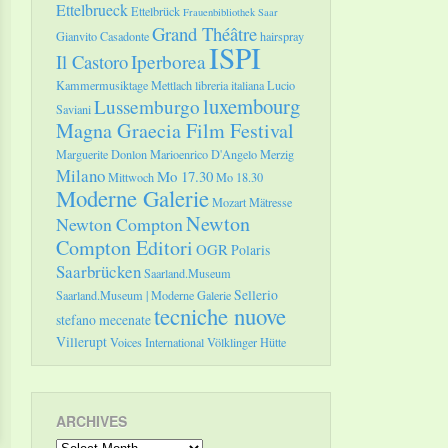
Ettelbrueck
Ettelbrück
Frauenbibliothek Saar
Grand Théâtre
Gianvito Casadonte
hairspray
ISPI
Il Castoro
Iperborea
Kammermusiktage Mettlach
libreria italiana
Lucio
luxembourg
Lussemburgo
Saviani
Magna Graecia Film Festival
Marguerite Donlon
Marioenrico D'Angelo
Merzig
Milano
Mo 17.30
Mittwoch
Mo 18.30
Moderne Galerie
Mozart
Mätresse
Newton
Newton Compton
Compton Editori
OGR
Polaris
Saarbrücken
Saarland.Museum
Sellerio
Saarland.Museum | Moderne Galerie
tecniche nuove
stefano mecenate
Villerupt
Voices International
Völklinger Hütte
ARCHIVES
Archives