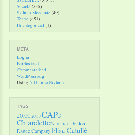
Società
(235)
Stefano Mecenate
(49)
Teatro
(451)
Uncategorized
(1)
META
Log in
Entries feed
Comments feed
WordPress.org
Using
All in one Favicon
TAGS
CAPe
20.00
20.30
Chiarelettere
Donlon
Di 18.30
Elisa Cutullè
Dance Company