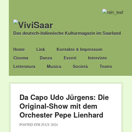
Das deutsch-italienische Kulturmagazin im Saarland
Main menu
Skip
Home
Link
Kontakte & Impressum
to
Cinema
Danza
Eventi
Interviste
content
Letteratura
Musica
Società
Teatro
Da Capo Udo Jürgens: Die
Original-Show mit dem
Orchester Pepe Lienhard
POSTED
8TH JULY 2024