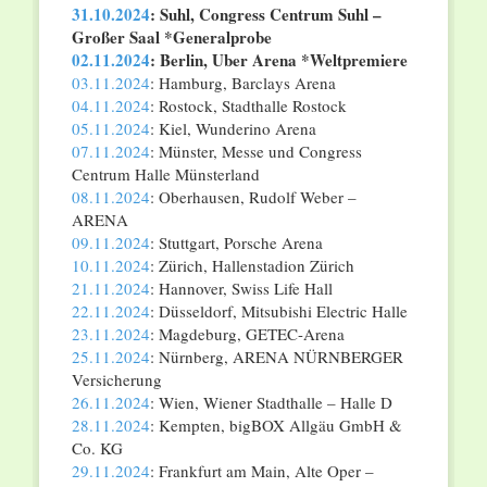
31.10.2024
: Suhl, Congress Centrum Suhl –
Großer Saal *Generalprobe
02.11.2024
: Berlin, Uber Arena *Weltpremiere
03.11.2024
: Hamburg, Barclays Arena
04.11.2024
: Rostock, Stadthalle Rostock
05.11.2024
: Kiel, Wunderino Arena
07.11.2024
: Münster, Messe und Congress
Centrum Halle Münsterland
08.11.2024
: Oberhausen, Rudolf Weber –
ARENA
09.11.2024
: Stuttgart, Porsche Arena
10.11.2024
: Zürich, Hallenstadion Zürich
21.11.2024
: Hannover, Swiss Life Hall
22.11.2024
: Düsseldorf, Mitsubishi Electric Halle
23.11.2024
: Magdeburg, GETEC-Arena
25.11.2024
: Nürnberg, ARENA NÜRNBERGER
Versicherung
26.11.2024
: Wien, Wiener Stadthalle – Halle D
28.11.2024
: Kempten, bigBOX Allgäu GmbH &
Co. KG
29.11.2024
: Frankfurt am Main, Alte Oper –