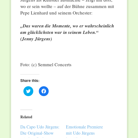
wo er sein wollte – auf der Bühne zusammen mit
Pepe Lienhard und seinem Orchester:
„Das waren die Momente, wo er wahrscheinlich
am glücklichsten war in seinem Leben.“
(Jenny Jürgens)
Foto: (c) Semmel Concerts
Share this:
Click
Click
to
to
share
share
on
on
Twitter
Facebook
(Opens
(Opens
in
in
Related
new
new
window)
window)
Da Capo Udo Jürgens:
Emotionale Premiere
Die Original-Show
mit Udo Jürgens