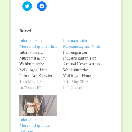
Click
Click
to
to
share
share
on
on
Twitter
Facebook
(Opens
(Opens
in
in
Related
new
new
window)
window)
Internationaler
Internationaler
Museumstag mit Vhils
Museumstag mit Vhils
Internationaler
Führungen zur
Museumstag im
Industriekultur, Pop
Weltkulturerbe
Art und Urban Art im
Völklinger Hütte:
Weltkulturerbe
Urban-Art-Künstler
Völklinger Hütte
Vhils meißelt
10th May 2013
Sonntag, 12. Mai
11th May 2013
Kunstwerk aus einer
In "Deutsch"
2013, Eintritt frei
In "Deutsch"
Mauer im Industrie-
Am Internationalen
Landschaftsgarten
Museumstag, Sonntag,
"Das Paradies"
den 12. Mai 2013,
Führungen zur
bietet das
Industriekultur, Pop
Weltkulturerbe
Internationaler
Art und Urban Art im
Völklinger Hütte
Museumstag in der
Weltkulturerbe
seinen Besuchern die
Stiftung