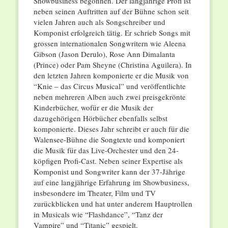
Showbusiness begonnen. Der langjährige Profi ist
neben seinen Auftritten auf der Bühne schon seit
vielen Jahren auch als Songschreiber und
Komponist erfolgreich tätig. Er schrieb Songs mit
grossen internationalen Songwritern wie Aleena
Gibson (Jason Derulo), Rose Ann Dimalanta
(Prince) oder Pam Sheyne (Christina Aguilera). In
den letzten Jahren komponierte er die Musik von
“Knie – das Circus Musical” und veröffentlichte
neben mehreren Alben auch zwei preisgekrönte
Kinderbücher, wofür er die Musik der
dazugehörigen Hörbücher ebenfalls selbst
komponierte. Dieses Jahr schreibt er auch für die
Walensee-Bühne die Songtexte und komponiert
die Musik für das Live-Orchester und den 24-
köpfigen Profi-Cast. Neben seiner Expertise als
Komponist und Songwriter kann der 37-Jährige
auf eine langjährige Erfahrung im Showbusiness,
insbesondere im Theater, Film und TV
zurückblicken und hat unter anderem Hauptrollen
in Musicals wie “Flashdance”, “Tanz der
Vampire” und “Titanic” gespielt.