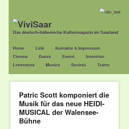
Das deutsch-italienische Kulturmagazin im Saarland
Main menu
Skip
Home
Link
Kontakte & Impressum
to
Cinema
Danza
Eventi
Interviste
content
Letteratura
Musica
Società
Teatro
Patric Scott komponiert die
Musik für das neue HEIDI-
MUSICAL der Walensee-
Bühne