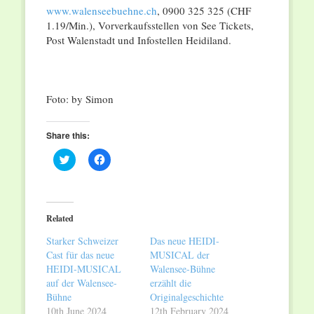
www.walenseebuehne.ch
, 0900 325 325 (CHF
1.19/Min.), Vorverkaufsstellen von See Tickets,
Post Walenstadt und Infostellen Heidiland.
Foto: by Simon
Share this:
Click
Click
to
to
share
share
on
on
Twitter
Facebook
(Opens
(Opens
in
in
Related
new
new
window)
window)
Starker Schweizer
Das neue HEIDI-
Cast für das neue
MUSICAL der
HEIDI-MUSICAL
Walensee-Bühne
auf der Walensee-
erzählt die
Bühne
Originalgeschichte
10th June 2024
12th February 2024