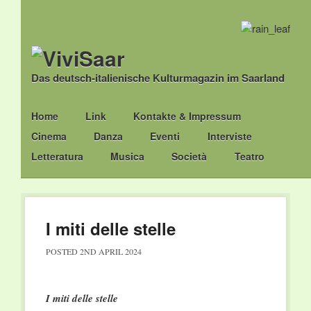
Das deutsch-italienische Kulturmagazin im Saarland
Main menu
Skip
Home
Link
Kontakte & Impressum
to
Cinema
Danza
Eventi
Interviste
content
Letteratura
Musica
Società
Teatro
I miti delle stelle
POSTED
2ND APRIL 2024
I miti delle stelle