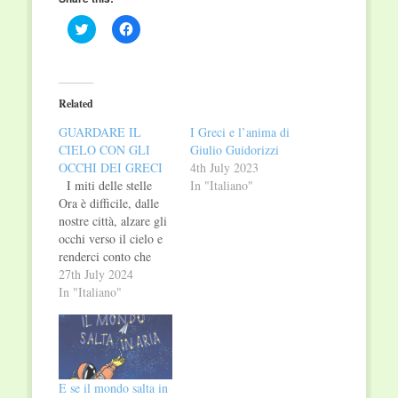
Click
Click
to
to
share
share
on
on
Twitter
Facebook
(Opens
(Opens
in
in
Related
new
new
window)
window)
GUARDARE IL
I Greci e l’anima di
CIELO CON GLI
Giulio Guidorizzi
OCCHI DEI GRECI
4th July 2023
I miti delle stelle
In "Italiano"
Ora è difficile, dalle
nostre città, alzare gli
occhi verso il cielo e
renderci conto che
oltre i tetti delle case
27th July 2024
esiste un manto
In "Italiano"
stellato sopra le nostre
teste. Ma sin dalle
origini, per decine di
migliaia di anni, gli
uomini hanno cercato
E se il mondo salta in