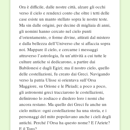
Ora è difficile, dalle nostre città, alzare gli occhi
verso il cielo e renderci conto che oltre i tetti delle
case esiste un manto stellato sopra le nostre teste.
Ma sin dalle origini, per decine di migliaia di anni,
gli uomini hanno cercato nel cielo punti
d’orientamento, o forme divine, attirati dal mistero
e dalla bellezza dell’Universo che si affaccia sopra
noi. Mappare il cielo, e cercarne i messaggi
attraverso l’astrologia, fu un’attività a cui tutte le
culture antiche si dedicarono, a partire dai
Babilonesi e dagli Egizi; ma il nostro cielo, quello
delle costellazioni, fu creato dai Greci. Navigando
verso la patria Ulisse si orientava sull’Orsa
Maggiore, su Orione e le Pleiadi; a poco a poco,
gli astronomi greci tracciarono le costellazioni,
definirono lo zodiaco e diedero loro i nomi che
ancora restano. Ma quello dei Greci fu anche un
cielo mitico: ogni costellazione ha una storia, e i
personaggi del mito popolavano anche i cieli degli
antichi. Perché l’Orsa ha questo nome? E l’Ariete?
E il Toro?