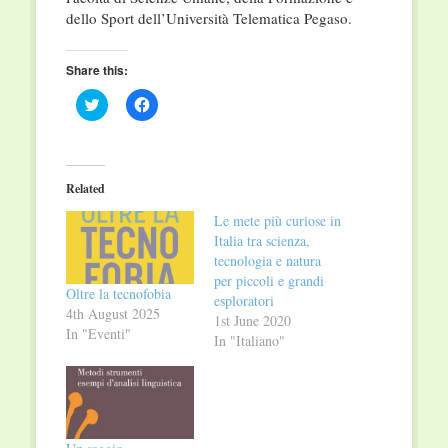
dello Sport dell’Università Telematica Pegaso.
Share this:
Click
Click
to
to
share
share
on
on
Twitter
Facebook
(Opens
(Opens
in
in
Related
new
new
window)
window)
Le mete più curiose in
Italia tra scienza,
tecnologia e natura
per piccoli e grandi
Oltre la tecnofobia
esploratori
4th August 2025
1st June 2020
In "Eventi"
In "Italiano"