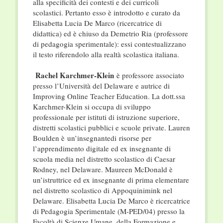
alla specificità dei contesti e dei curricoli
scolastici. Pertanto esso è introdotto e curato da
Elisabetta Lucia De Marco (ricercatrice di
didattica) ed è chiuso da Demetrio Ria (professore
di pedagogia sperimentale): essi contestualizzano
il testo riferendolo alla realtà scolastica italiana.
Rachel Karchmer-Klein
è professore associato
presso l’Università del Delaware e autrice di
Improving Online Teacher Education. La dott.ssa
Karchmer-Klein si occupa di sviluppo
professionale per istituti di istruzione superiore,
distretti scolastici pubblici e scuole private. Lauren
Boulden è un’insegnantedi risorse per
l’apprendimento digitale ed ex insegnante di
scuola media nel distretto scolastico di Caesar
Rodney, nel Delaware. Maureen McDonald è
un’istruttrice ed ex insegnante di prima elementare
nel distretto scolastico di Appoquinimink nel
Delaware. Elisabetta Lucia De Marco è ricercatrice
di Pedagogia Sperimentale (M-PED/04) presso la
Facoltà di Scienze Umane, della Formazione e