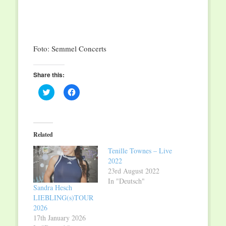
Foto: Semmel Concerts
Share this:
Click
Click
to
to
share
share
on
on
Twitter
Facebook
(Opens
(Opens
in
in
Related
new
new
window)
window)
Tenille Townes – Live
2022
23rd August 2022
In "Deutsch"
Sandra Hesch
LIEBLING(s)TOUR
2026
17th January 2026