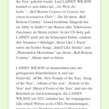
the Year‘ gekrönt wurde. Laut LAINEY WILSON
handelt es sich dabei um
„ein Werk der
Liebe“
,
„Bell Bottom Country ist Country mit
einem besonderen Flair!“
. Die für ihren „Bell
Bottom Country“ Sound berühmte Sängerin hat
als Abby in Staffel 5 die Herzen aller Yellowstone-
Zuschauer im Sturm erobert. In der US-Serie gab
LAINEY nicht nur ihr Schauspiel-Debut, sondern
ihre Nummer-1-Hitsingle „Heart Like a Truck“
sowie die beiden Songs „Smell Like Smoke” und
„Watermelon Moonshine“ aus ihrem „Bell Bottom
Country“ Album sind zu hören.
LAINEY WILSON ist unumstritten eine der
gefragtesten Künstlerinnen in und aus
Nashville. ACMs ‚New Female of the Year, ‚Song
of the Year‘, ‚Album of the year‘, ‚Female of the
Year‘ und ‚Musical Event of the Year‘ sind nur ein
Bruchteil an Auszeichnungen, die LAINEY
WILSON seit 2021 erhalten hat. Im vergangenen
Jahr erhielt Wilson sechs CMA-Nominierungen,
wovon sie vier Trophäen mit nach Hause nahm.