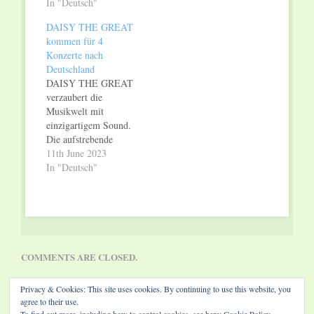
In "Deutsch"
DAISY THE GREAT
kommen für 4
Konzerte nach
Deutschland
DAISY THE GREAT
verzaubert die
Musikwelt mit
einzigartigem Sound.
Die aufstrebende
Indie-Folk-Band aus
11th June 2023
den USA, erobert mit
In "Deutsch"
harmoniebetontem
Folk-Pop und ihren
kraftvollen Indie-
Rock-Balladen die
Herzen der
Zuhörer:innen
COMMENTS ARE CLOSED.
weltweit. Die beiden
talentierten
Privacy & Cookies: This site uses cookies. By continuing to use this website, you
Songwriterinnen und
agree to their use.
Multiinstrumentalistinnen,