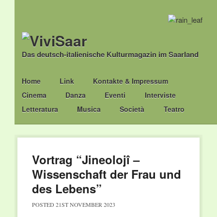
Das deutsch-italienische Kulturmagazin im Saarland
Main menu
Skip
Home
Link
Kontakte & Impressum
to
Cinema
Danza
Eventi
Interviste
content
Letteratura
Musica
Società
Teatro
Vortrag “Jineolojî –
Wissenschaft der Frau und
des Lebens”
POSTED
21ST NOVEMBER 2023