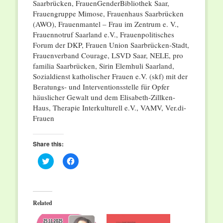
Saarbrücken, FrauenGenderBibliothek Saar,
Frauengruppe Mimose, Frauenhaus Saarbrücken
(AWO), Frauenmantel – Frau im Zentrum e. V.,
Frauennotruf Saarland e.V., Frauenpolitisches
Forum der DKP, Frauen Union Saarbrücken-Stadt,
Frauenverband Courage, LSVD Saar, NELE, pro
familia Saarbrücken, Sirin Elemhuli Saarland,
Sozialdienst katholischer Frauen e.V. (skf) mit der
Beratungs- und Interventionsstelle für Opfer
häuslicher Gewalt und dem Elisabeth-Zillken-
Haus, Therapie Interkulturell e.V., VAMV, Ver.di-
Frauen
Share this:
Click
Click
to
to
share
share
on
on
Twitter
Facebook
(Opens
(Opens
in
in
Related
new
new
window)
window)