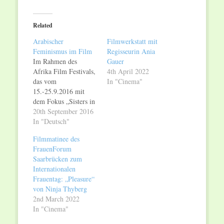
on
on
Twitter
Facebook
(Opens
(Opens
in
in
Related
new
new
window)
window)
Arabischer
Filmwerkstatt mit
Feminismus im Film
Regisseurin Ania
Im Rahmen des
Gauer
Afrika Film Festivals,
4th April 2022
das vom
In "Cinema"
15.-25.9.2016 mit
dem Fokus „Sisters in
African Cinema“ in
20th September 2016
Köln stattfindet,
In "Deutsch"
präsentieren die
Filmmatinee des
FrauenGenderBibliothek
FrauenForum
Saar und das Filmhaus
Saarbrücken zum
Saarbrücken am
Internationalen
Mittwoch, 21.9.2016,
Frauentag: „Pleasure“
um 20:30 Uhr, den
von Ninja Thyberg
Film „LA
2nd March 2022
RÉVOLUTION DES
In "Cinema"
FEMMES, UN
SIÈCLE DE