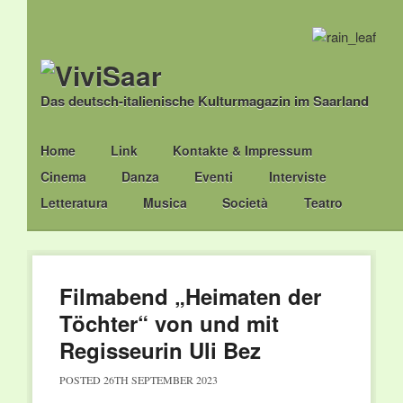
Das deutsch-italienische Kulturmagazin im Saarland
Main menu
Skip
Home
Link
Kontakte & Impressum
to
Cinema
Danza
Eventi
Interviste
content
Letteratura
Musica
Società
Teatro
Filmabend „Heimaten der
Töchter“ von und mit
Regisseurin Uli Bez
POSTED
26TH SEPTEMBER 2023