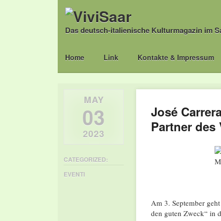
Das deutsch-italienische Kulturmagazin im S
Main menu
Skip
Home
Link
Kontakte & Impressum
to
content
MAY
03
José Carrera
Partner des
2023
CATEGORIZED:
EVENTI
Am 3. September geht
den guten Zweck“ in di