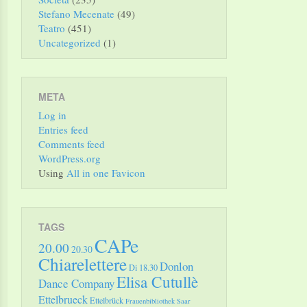
Stefano Mecenate
(49)
Teatro
(451)
Uncategorized
(1)
META
Log in
Entries feed
Comments feed
WordPress.org
Using
All in one Favicon
TAGS
CAPe
20.00
20.30
Chiarelettere
Donlon
Di 18.30
Elisa Cutullè
Dance Company
Ettelbrueck
Ettelbrück
Frauenbibliothek Saar