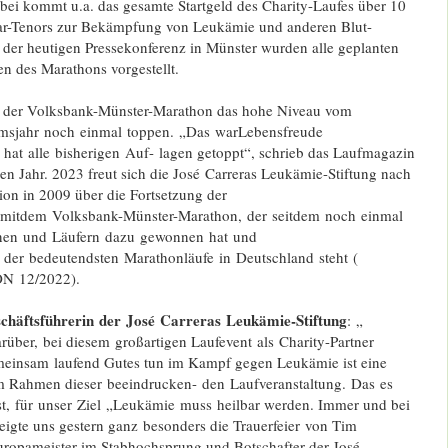
bei kommt u.a. das gesamte Startgeld des Charity-Laufes über 10
tar-Tenors zur Bekämpfung von Leukämie und anderen Blut-
 der heutigen Pressekonferenz in Münster wurden alle geplanten
n des Marathons vorgestellt.
e der Volksbank-Münster-Marathon das hohe Niveau vom
umsjahr noch einmal
toppen. „Das warLebensfreude
f hat
alle bisherigen Auf- lagen getoppt“, schrieb das Laufmagazin
n Jahr. 2023 freut sich die José Carreras Leukämie-Stiftung nach
ion in 2009 über die Fortsetzung der
t mitdem
Volksbank-Münster-Marathon,
der seitdem noch einmal
 nen und
Läufern dazu gewonnen hat und
7 der
bedeutendsten Marathonläufe
in Deutschland steht (
N 12/2022).
chäftsführerin der José
Carreras Leukämie-Stiftung
: „
rüber, bei diesem großartigen Laufevent als Charity-Partner
meinsam laufend Gutes tun im Kampf gegen Leukämie ist eine
im Rahmen dieser beeindrucken- den
Laufveranstaltung. Das es
t, für
unser Ziel „Leukämie muss
heilbar werden. Immer und bei
eigte uns gestern ganz besonders die Trauerfeier von Tim
uropameister im Stabhochsprung und Botschafter der José