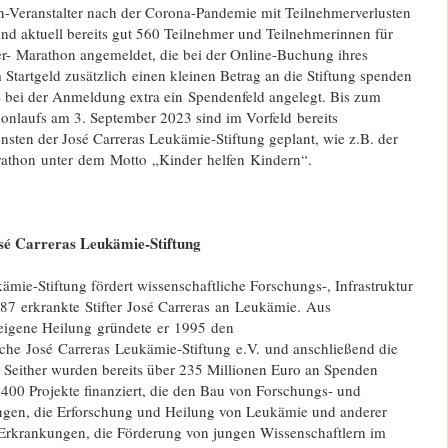
-Veranstalter nach der Corona-Pandemie mit Teilnehmerverlusten
ind aktuell bereits gut 560 Teilnehmer und Teilnehmerinnen für
- Marathon angemeldet, die bei der Online-Buchung ihres
 Startgeld zusätzlich einen kleinen Betrag an die Stiftung spenden
 bei der Anmeldung extra ein Spendenfeld angelegt. Bis zum
nlaufs am 3. September 2023 sind im Vorfeld bereits
sten der José Carreras Leukämie-Stiftung geplant, wie z.B. der
rathon
unter dem Motto „Kinder
helfen Kindern“.
sé Carreras Leukämie-Stiftung
ämie-Stiftung fördert wissenschaftliche Forschungs-, Infrastruktur
1987
erkrankte Stifter José Carreras an Leukämie. Aus
 eigene Heilung gründete er 1995 den
sche José
Carreras Leukämie-Stiftung e.
V. und anschließend die
. Seither wurden bereits über 235 Millionen Euro an Spenden
400 Projekte finanziert, die den Bau von Forschungs- und
ngen, die Erforschung und Heilung von Leukämie und anderer
rkrankungen, die Förderung von jungen Wissenschaftlern im