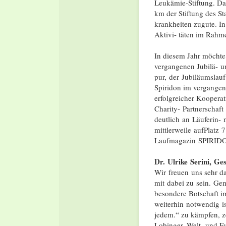
Leukämie-Stiftung. Da
km der Stiftung des S
krankheiten zugute. In
Aktivi- täten im Rahme
In diesem Jahr möcht
vergangenen Jubilä- 
pur, der Jubiläumslau
Spiridon im vergangene
erfolgreicher Kooperat
Charity- Partnerschaf
deutlich an Läuferin-
mittlerweile aufPlatz 
Laufmagazin SPIRIDO
Dr. Ulrike Serini,
Ges
Wir freuen uns sehr da
mit dabei zu sein. Ge
besondere Botschaft 
weiterhin notwendig is
jedem.“ zu kämpfen, z
Lobinger, Welt- und E