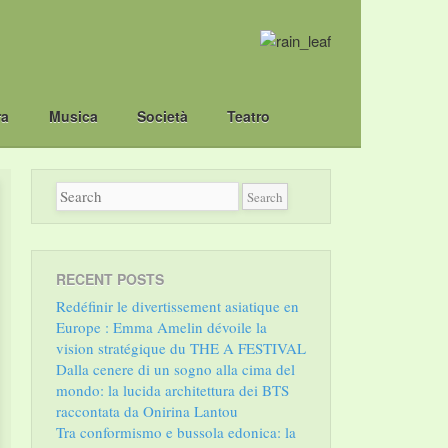
ra
Musica
Società
Teatro
RECENT POSTS
Redéfinir le divertissement asiatique en
Europe : Emma Amelin dévoile la
vision stratégique du THE A FESTIVAL
Dalla cenere di un sogno alla cima del
mondo: la lucida architettura dei BTS
raccontata da Onirina Lantou
Tra conformismo e bussola edonica: la