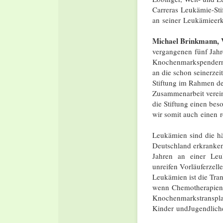
Carreras Leukämie-Sti
an seiner Leukämieer
Michael Brinkmann, 
vergangenen fünf Jahr
Knochenmarkspendern i
an die schon seinerzei
Stiftung im Rahmen de
Zusammenarbeit verein
die Stiftung einen be
wir somit auch einen
Leukämien sind die h
Deutschland erkranke
Jahren an einer Le
unreifen Vorläuferzel
Leukämien ist die Tran
wenn Chemotherapien a
Knochenmarkstranspla
Kinder undJugendlich