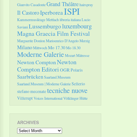
Grand Théâtre
Gianvito Casadonte
hairspray
ISPI
Il Castoro
Iperborea
Kammermusiktage Mettlach
libreria italiana
Lucio
luxembourg
Lussemburgo
Saviani
Magna Graecia Film Festival
Marguerite Donlon
Marioenrico D'Angelo
Merzig
Milano
Mo 17.30
Mittwoch
Mo 18.30
Moderne Galerie
Mozart
Mätresse
Newton
Newton Compton
Compton Editori
OGR
Polaris
Saarbrücken
Saarland.Museum
Sellerio
Saarland.Museum | Moderne Galerie
tecniche nuove
stefano mecenate
Villerupt
Voices International
Völklinger Hütte
ARCHIVES
Archives