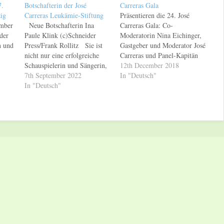
7.
Botschafterin der José
Carreras Gala
ig
Carreras Leukämie-Stiftung
Präsentieren die 24. José
mber
Neue Botschafterin Ina
Carreras Gala: Co-
der
Paule Klink (c)Schneider
Moderatorin Nina Eichinger,
n und
Press/Frank Rollitz Sie ist
Gastgeber und Moderator José
nicht nur eine erfolgreiche
Carreras und Panel-Kapitän
Schauspielerin und Sängerin,
Matthias Killing Foto: DJCLS
12th December 2018
sondern hat auch ein großes
7th September 2022
Jeder Euro hilft, Leben zu
In "Deutsch"
onalen
Herz: Ab sofort engagiert sich
In "Deutsch"
retten und Leid zu lindern.
28.
Ina Paule Klink als
Zum 24. Mal lädt Weltstar
den
Botschafterin der José
José Carreras zur großen José
Carreras Leukämie-Stiftung
Carreras Gala ein, um mit
hwere
an der Seite von Weltstar und
Unterstützung seiner
Stifter José Carreras und
internationalen und…
gen.
vielen weiteren…
ird
ste…