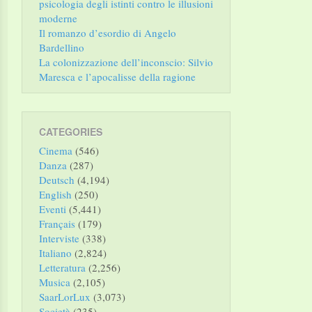
psicologia degli istinti contro le illusioni
moderne
Il romanzo d’esordio di Angelo
Bardellino
La colonizzazione dell’inconscio: Silvio
Maresca e l’apocalisse della ragione
CATEGORIES
Cinema
(546)
Danza
(287)
Deutsch
(4,194)
English
(250)
Eventi
(5,441)
Français
(179)
Interviste
(338)
Italiano
(2,824)
Letteratura
(2,256)
Musica
(2,105)
SaarLorLux
(3,073)
Società
(235)