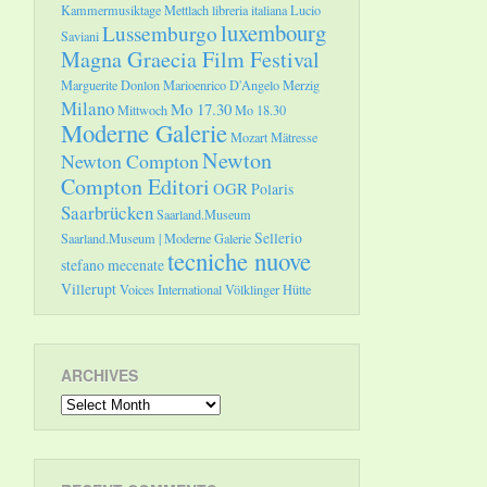
Kammermusiktage Mettlach
libreria italiana
Lucio
luxembourg
Lussemburgo
Saviani
Magna Graecia Film Festival
Marguerite Donlon
Marioenrico D'Angelo
Merzig
Milano
Mo 17.30
Mittwoch
Mo 18.30
Moderne Galerie
Mozart
Mätresse
Newton
Newton Compton
Compton Editori
OGR
Polaris
Saarbrücken
Saarland.Museum
Sellerio
Saarland.Museum | Moderne Galerie
tecniche nuove
stefano mecenate
Villerupt
Voices International
Völklinger Hütte
ARCHIVES
Archives