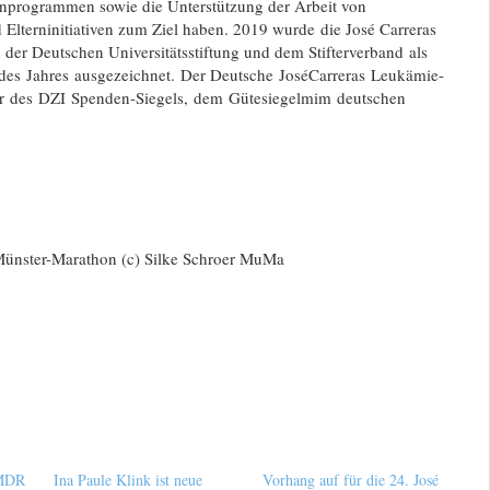
nprogrammen sowie die Unterstützung der Arbeit von
 Elterninitiativen zum Ziel haben. 2019 wurde die José Carreras
 der Deutschen Universitätsstiftung und dem Stifterverband als
 des
Jahres ausgezeichnet. Der Deutsche JoséCarreras
Leukämie-
ger des DZI
Spenden-Siegels, dem
Gütesiegelmim deutschen
 Münster-Marathon (c) Silke Schroer MuMa
 MDR
Ina Paule Klink ist neue
Vorhang auf für die 24. José