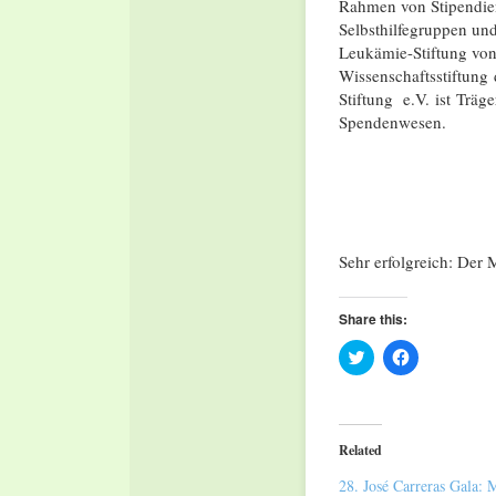
Rahmen von Stipendie
Selbsthilfegruppen und
Leukämie-Stiftung von
Wissenschaftsstiftung
Stiftung e.V. ist Trä
Spendenwesen.
Sehr erfolgreich: Der
Share this:
Click
Click
to
to
share
share
on
on
Twitter
Facebook
(Opens
(Opens
in
in
Related
new
new
window)
window)
28. José Carreras Gala: