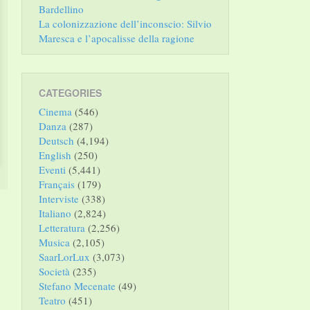
Bardellino
La colonizzazione dell’inconscio: Silvio
Maresca e l’apocalisse della ragione
CATEGORIES
Cinema
(546)
Danza
(287)
Deutsch
(4,194)
English
(250)
Eventi
(5,441)
Français
(179)
Interviste
(338)
Italiano
(2,824)
Letteratura
(2,256)
Musica
(2,105)
SaarLorLux
(3,073)
Società
(235)
Stefano Mecenate
(49)
Teatro
(451)