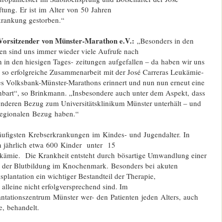
ftung.
Er ist im Alter von 50 Jahren
krankung gestorben.“
Vorsitzender von Münster-Marathon e.V.:
„Besonders in den
en sind uns immer wieder viele Aufrufe nach
n den hiesigen Tages- zeitungen aufgefallen – da haben wir uns
t so erfolgreiche Zusammenarbeit mit der José Carreras Leukämie-
s Volksbank-Münster-Marathons erinnert und nun nun erneut eine
bart“, so Brinkmann. „Insbesondere auch unter dem Aspekt, dass
sonderen Bezug zum Universitätsklinikum Münster unterhält – und
 regionalen Bezug
haben.“
äufigsten
Krebserkrankungen im Kindes-
und Jugendalter. In
n jährlich etwa 600 Kinder
unter 15
ukämie.
Die Krankheit entsteht durch bösartige Umwandlung einer
le der Blutbildung im Knochenmark. Besonders bei akuten
splantation ein wichtiger Bestandteil der Therapie,
lleine nicht erfolgversprechend sind. Im
ntationsze
ntrum Münster wer- den
Patienten jeden Alters, auch
e,
behandelt.