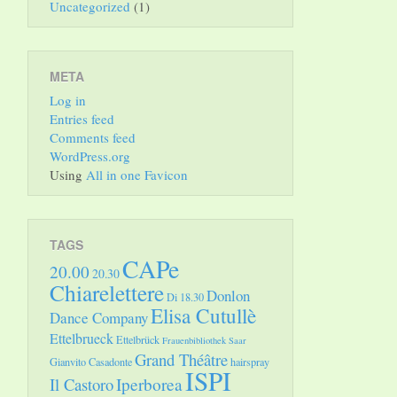
Uncategorized
(1)
META
Log in
Entries feed
Comments feed
WordPress.org
Using
All in one Favicon
TAGS
CAPe
20.00
20.30
Chiarelettere
Donlon
Di 18.30
Elisa Cutullè
Dance Company
Ettelbrueck
Ettelbrück
Frauenbibliothek Saar
Grand Théâtre
Gianvito Casadonte
hairspray
ISPI
Il Castoro
Iperborea