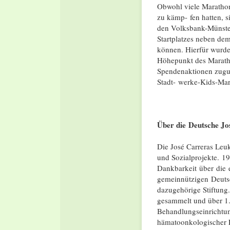
Obwohl viele Marathon
zu kämp- fen hatten, s
den Volksbank-Münster
Startplatzes neben dem
können. Hierfür wurde
Höhepunkt des Maratho
Spendenaktionen zugun
Stadt- werke-Kids-Ma
Über die
Deutsche Jo
Die José Carreras Leuk
und Sozialprojekte. 
Dankbarkeit über die
gemeinnützigen Deut
dazugehörige Stiftung
gesammelt und über 1.
Behandlungseinrichtu
hämatoonkologischer E