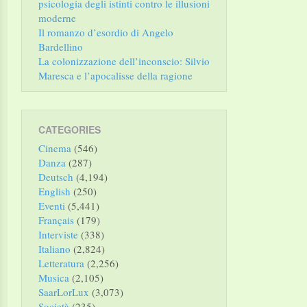
psicologia degli istinti contro le illusioni
moderne
Il romanzo d’esordio di Angelo
Bardellino
La colonizzazione dell’inconscio: Silvio
Maresca e l’apocalisse della ragione
CATEGORIES
Cinema
(546)
Danza
(287)
Deutsch
(4,194)
English
(250)
Eventi
(5,441)
Français
(179)
Interviste
(338)
Italiano
(2,824)
Letteratura
(2,256)
Musica
(2,105)
SaarLorLux
(3,073)
Società
(235)