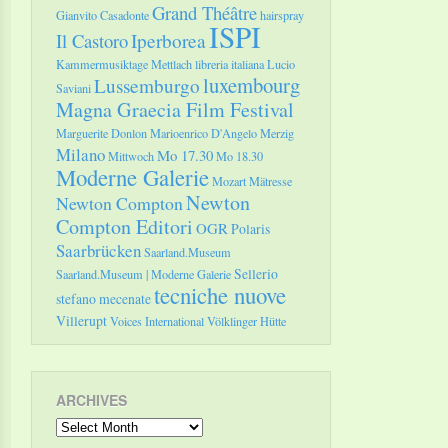
Grand Théâtre
Gianvito Casadonte
hairspray
ISPI
Il Castoro
Iperborea
Kammermusiktage Mettlach
libreria italiana
Lucio
luxembourg
Lussemburgo
Saviani
Magna Graecia Film Festival
Marguerite Donlon
Marioenrico D'Angelo
Merzig
Milano
Mo 17.30
Mittwoch
Mo 18.30
Moderne Galerie
Mozart
Mätresse
Newton
Newton Compton
Compton Editori
OGR
Polaris
Saarbrücken
Saarland.Museum
Sellerio
Saarland.Museum | Moderne Galerie
tecniche nuove
stefano mecenate
Villerupt
Voices International
Völklinger Hütte
ARCHIVES
Archives