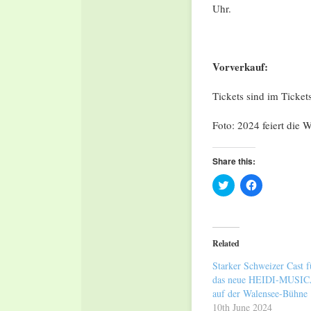
Uhr.
Vorverkauf:
Tickets sind im Ticke
Foto: 2024 feiert die
Share this:
Click
Click
to
to
share
share
on
on
Twitter
Facebook
(Opens
(Opens
in
in
Related
new
new
window)
window)
Starker Schweizer Cast f
das neue HEIDI-MUSI
auf der Walensee-Bühne
10th June 2024