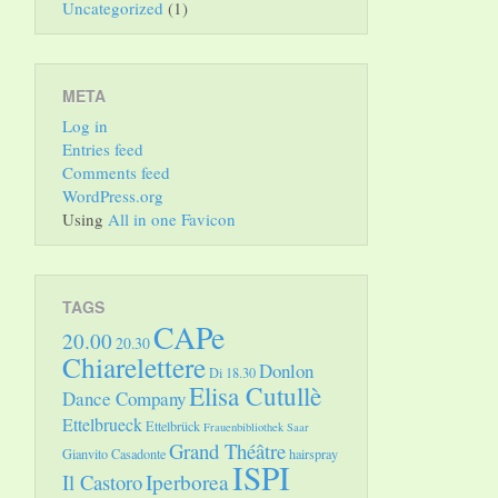
Uncategorized
(1)
META
Log in
Entries feed
Comments feed
WordPress.org
Using
All in one Favicon
TAGS
CAPe
20.00
20.30
Chiarelettere
Donlon
Di 18.30
Elisa Cutullè
Dance Company
Ettelbrueck
Ettelbrück
Frauenbibliothek Saar
Grand Théâtre
Gianvito Casadonte
hairspray
ISPI
Il Castoro
Iperborea