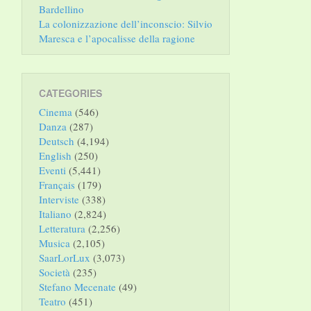
Bardellino
La colonizzazione dell’inconscio: Silvio
Maresca e l’apocalisse della ragione
CATEGORIES
Cinema
(546)
Danza
(287)
Deutsch
(4,194)
English
(250)
Eventi
(5,441)
Français
(179)
Interviste
(338)
Italiano
(2,824)
Letteratura
(2,256)
Musica
(2,105)
SaarLorLux
(3,073)
Società
(235)
Stefano Mecenate
(49)
Teatro
(451)