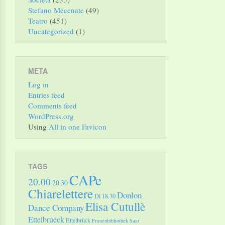
Stefano Mecenate
(49)
Teatro
(451)
Uncategorized
(1)
META
Log in
Entries feed
Comments feed
WordPress.org
Using
All in one Favicon
TAGS
CAPe
20.00
20.30
Chiarelettere
Donlon
Di 18.30
Elisa Cutullè
Dance Company
Ettelbrueck
Ettelbrück
Frauenbibliothek Saar