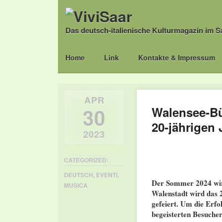
Das deutsch-italienische Kulturmagazin im S
Main menu
Skip
Home
Link
Kontakte & Impressum
to
content
APR
30
Walensee-Bü
20-jährigen
2023
CATEGORIZED:
DEUTSCH
,
EVENTI
,
Der Sommer 2024 wird
MUSICA
Walenstadt wird das 
gefeiert. Um die Erf
begeisterten Besucher