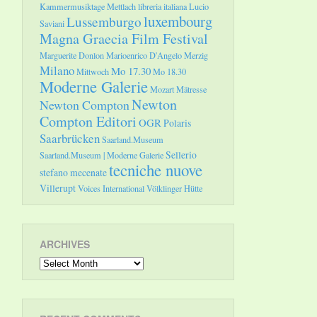
Kammermusiktage Mettlach
libreria italiana
Lucio
luxembourg
Lussemburgo
Saviani
Magna Graecia Film Festival
Marguerite Donlon
Marioenrico D'Angelo
Merzig
Milano
Mo 17.30
Mittwoch
Mo 18.30
Moderne Galerie
Mozart
Mätresse
Newton
Newton Compton
Compton Editori
OGR
Polaris
Saarbrücken
Saarland.Museum
Sellerio
Saarland.Museum | Moderne Galerie
tecniche nuove
stefano mecenate
Villerupt
Voices International
Völklinger Hütte
ARCHIVES
Archives