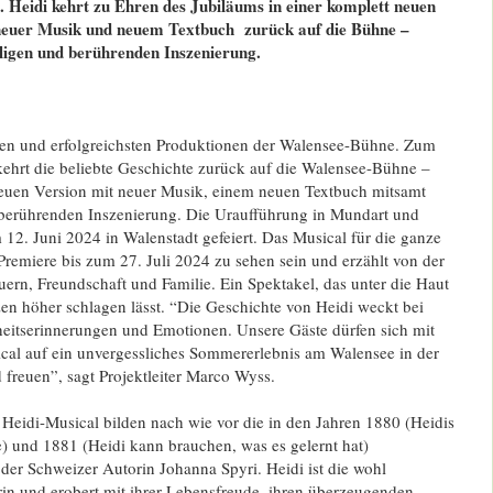
 Heidi kehrt zu Ehren des Jubiläums in einer komplett neuen
neuer Musik und neuem Textbuch zurück auf die Bühne –
ligen und berührenden Inszenierung.
sten und erfolgreichsten Produktionen der Walensee-Bühne. Zum
kehrt die beliebte Geschichte zurück auf die Walensee-Bühne –
neuen Version mit neuer Musik, einem neuen Textbuch mitsamt
 berührenden Inszenierung. Die Uraufführung in Mundart und
 12. Juni 2024 in Walenstadt gefeiert. Das Musical für die ganze
Premiere bis zum 27. Juli 2024 zu sehen sein und erzählt von der
ern, Freundschaft und Familie. Ein Spektakel, das unter die Haut
en höher schlagen lässt. “Die Geschichte von Heidi weckt bei
eitserinnerungen und Emotionen. Unsere Gäste dürfen sich mit
al auf ein unvergessliches Sommererlebnis am Walensee in der
 freuen”, sagt Projektleiter Marco Wyss.
 Heidi-Musical bilden nach wie vor die in den Jahren 1880 (Heidis
) und 1881 (Heidi kann brauchen, was es gelernt hat)
der Schweizer Autorin Johanna Spyri. Heidi ist die wohl
in und erobert mit ihrer Lebensfreude, ihren überzeugenden