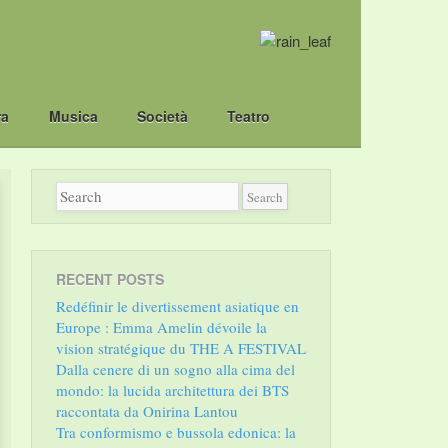
ra
Musica
Società
Teatro
RECENT POSTS
Redéfinir le divertissement asiatique en
Europe : Emma Amelin dévoile la
vision stratégique du THE A FESTIVAL
Dalla cenere di un sogno alla cima del
mondo: la lucida architettura dei BTS
raccontata da Onirina Lantou
Tra conformismo e bussola edonica: la