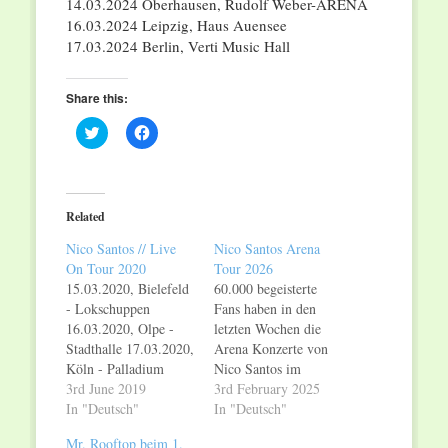
14.03.2024 Oberhausen, Rudolf Weber-ARENA
16.03.2024 Leipzig, Haus Auensee
17.03.2024 Berlin, Verti Music Hall
Share this:
Click
Click
to
to
share
share
on
on
Twitter
Facebook
(Opens
(Opens
in
in
Related
new
new
window)
window)
Nico Santos // Live
Nico Santos Arena
On Tour 2020
Tour 2026
15.03.2020, Bielefeld
60.000 begeisterte
- Lokschuppen
Fans haben in den
16.03.2020, Olpe -
letzten Wochen die
Stadthalle 17.03.2020,
Arena Konzerte von
Köln - Palladium
Nico Santos im
18.03.2020,
3rd June 2019
Rahmen seiner Ride-
3rd February 2025
Dortmund -
In "Deutsch"
Tour gefeiert! Jetzt
In "Deutsch"
Warsteiner Music Hall
legt das Multitalent
Mr. Rooftop beim 1.