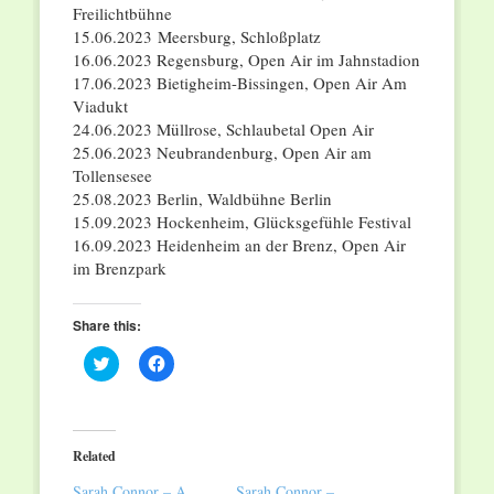
Freilichtbühne
15.06.2023 Meersburg, Schloßplatz
16.06.2023 Regensburg, Open Air im Jahnstadion
17.06.2023 Bietigheim-Bissingen, Open Air Am
Viadukt
24.06.2023 Müllrose, Schlaubetal Open Air
25.06.2023 Neubrandenburg, Open Air am
Tollensesee
25.08.2023 Berlin, Waldbühne Berlin
15.09.2023 Hockenheim, Glücksgefühle Festival
16.09.2023 Heidenheim an der Brenz, Open Air
im Brenzpark
Share this:
Click
Click
to
to
share
share
on
on
Twitter
Facebook
(Opens
(Opens
in
in
Related
new
new
window)
window)
Sarah Connor – A
Sarah Connor –