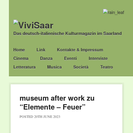
Das deutsch-italienische Kulturmagazin im Saarland
Main menu
Skip
Home
Link
Kontakte & Impressum
to
Cinema
Danza
Eventi
Interviste
content
Letteratura
Musica
Società
Teatro
museum after work zu
“Elemente – Feuer”
POSTED
20TH JUNE 2023