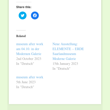
Share this:
Click
Click
to
to
share
share
on
on
Twitter
Facebook
(Opens
(Opens
in
in
Related
new
new
window)
window)
museum after work
Neue Ausstellung:
am 04.10. in der
ELEMENTE – ERDE
Modernen Galerie
Saarlandmuseum
2nd October 2023
Moderne Galerie
In "Deutsch"
15th January 2023
In "Deutsch"
museum after work
5th June 2023
In "Deutsch"