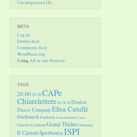
Uncategorized
(1)
META
Log in
Entries feed
Comments feed
WordPress.org
Using
All in one Favicon
TAGS
CAPe
20.00
20.30
Chiarelettere
Donlon
Di 18.30
Elisa Cutullè
Dance Company
Ettelbrueck
Ettelbrück
Frauenbibliothek Saar
Grand Théâtre
Gianvito Casadonte
hairspray
ISPI
Il Castoro
Iperborea