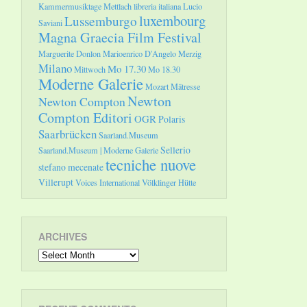
Kammermusiktage Mettlach
libreria italiana
Lucio
luxembourg
Lussemburgo
Saviani
Magna Graecia Film Festival
Marguerite Donlon
Marioenrico D'Angelo
Merzig
Milano
Mo 17.30
Mittwoch
Mo 18.30
Moderne Galerie
Mozart
Mätresse
Newton
Newton Compton
Compton Editori
OGR
Polaris
Saarbrücken
Saarland.Museum
Sellerio
Saarland.Museum | Moderne Galerie
tecniche nuove
stefano mecenate
Villerupt
Voices International
Völklinger Hütte
ARCHIVES
Archives