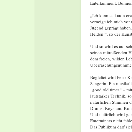
Entertainment, Bühnen
„Ich kann es kaum erw
verneige ich mich vor
Jugend geprägt haben. 
Helden.“, so der Künst
Und so wird es auf se
seinen mitreißenden H
dem freien, wilden Leb
Überraschungsnummer
Begleitet wird Peter 
Sängerin. Ein musikal
„good old times“ – mit
lautstarker Technik, s
natürlichen Stimmen de
Drums, Keys und Kont
Und natürlich wird ga
Entertainers nicht fehl
Das Publikum darf sic