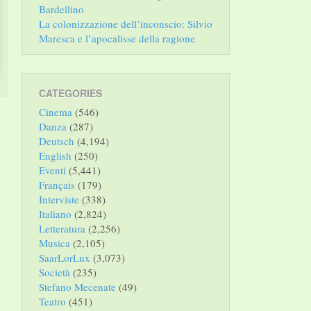
Bardellino
La colonizzazione dell’inconscio: Silvio
Maresca e l’apocalisse della ragione
CATEGORIES
Cinema
(546)
Danza
(287)
Deutsch
(4,194)
English
(250)
Eventi
(5,441)
Français
(179)
Interviste
(338)
Italiano
(2,824)
Letteratura
(2,256)
Musica
(2,105)
SaarLorLux
(3,073)
Società
(235)
Stefano Mecenate
(49)
Teatro
(451)