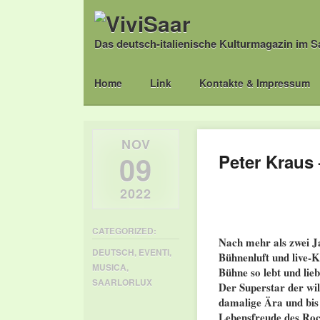
Das deutsch-italienische Kulturmagazin im S
Main menu
Skip
Home
Link
Kontakte & Impressum
to
content
NOV
09
Peter Kraus 
2022
CATEGORIZED:
Nach mehr als zwei J
DEUTSCH
,
EVENTI
,
Bühnenluft und live-
MUSICA
,
Bühne so lebt und lie
SAARLORLUX
Der Superstar der wil
damalige Ära und bis 
Lebensfreude des Roc