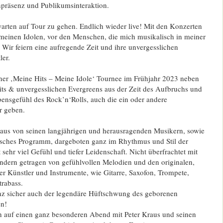
präsenz und Publikumsinteraktion.
arten auf Tour zu gehen. Endlich wieder live! Mit den Konzerten
 meinen Idolen, vor den Menschen, die mich musikalisch in meiner
Wir feiern eine aufregende Zeit und ihre unvergesslichen
ler.
iner ‚Meine Hits – Meine Idole‘ Tournee im Frühjahr 2023 neben
its & unvergesslichen Evergreens aus der Zeit des Aufbruchs und
ensgefühl des Rock’n‘Rolls, auch die ein oder andere
 geben.
Kraus von seinen langjährigen und herausragenden Musikern, sowie
isches Programm, dargeboten ganz im Rhythmus und Stil der
 sehr viel Gefühl und tiefer Leidenschaft. Nicht überfrachtet mit
ondern getragen von gefühlvollen Melodien und den originalen,
r Künstler und Instrumente, wie Gitarre, Saxofon, Trompete,
rabass.
nz sicher auch der legendäre Hüftschwung des geborenen
en!
h auf einen ganz besonderen Abend mit Peter Kraus und seinen