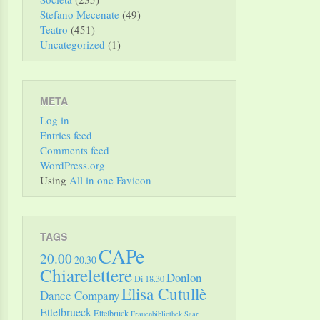
Stefano Mecenate
(49)
Teatro
(451)
Uncategorized
(1)
META
Log in
Entries feed
Comments feed
WordPress.org
Using
All in one Favicon
TAGS
CAPe
20.00
20.30
Chiarelettere
Donlon
Di 18.30
Elisa Cutullè
Dance Company
Ettelbrueck
Ettelbrück
Frauenbibliothek Saar