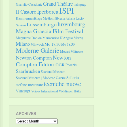
Grand Théâtre
Gianvito Casadonte
hairspray
ISPI
Il Castoro
Iperborea
Kammermusiktage Mettlach
libreria italiana
Lucio
luxembourg
Lussemburgo
Saviani
Magna Graecia Film Festival
Marguerite Donlon
Marioenrico D'Angelo
Merzig
Milano
Mo 17.30
Mittwoch
Mo 18.30
Moderne Galerie
Mozart
Mätresse
Newton
Newton Compton
Compton Editori
OGR
Polaris
Saarbrücken
Saarland.Museum
Sellerio
Saarland.Museum | Moderne Galerie
tecniche nuove
stefano mecenate
Villerupt
Voices International
Völklinger Hütte
ARCHIVES
Archives