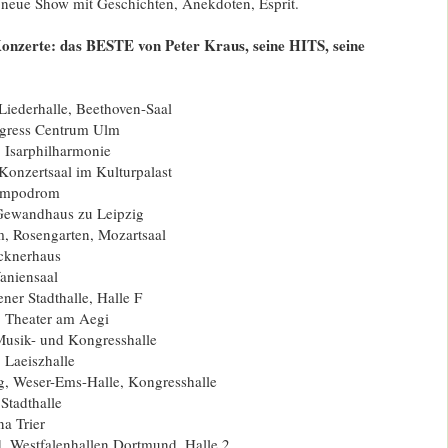
 neue Show mit Geschichten, Anekdoten, Esprit.
nzerte: das BESTE von Peter Kraus, seine HITS, seine
 Liederhalle, Beethoven-Saal
gress Centrum Ulm
 Isarphilharmonie
Konzertsaal im Kulturpalast
Tempodrom
 Gewandhaus zu Leipzig
, Rosengarten, Mozartsaal
cknerhaus
aniensaal
er Stadthalle, Halle F
, Theater am Aegi
Musik- und Kongresshalle
 Laeiszhalle
, Weser-Ems-Halle, Kongresshalle
Stadthalle
na Trier
 Westfalenhallen Dortmund, Halle 2