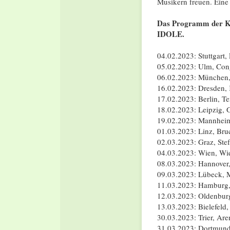
Musikern freuen. Eine
Das Programm der Ko
IDOLE.
04.02.2023: Stuttgart,
05.02.2023: Ulm, Con
06.02.2023: München,
16.02.2023: Dresden, 
17.02.2023: Berlin, 
18.02.2023: Leipzig,
19.02.2023: Mannheim
01.03.2023: Linz, Bru
02.03.2023: Graz, Stef
04.03.2023: Wien, Wien
08.03.2023: Hannover
09.03.2023: Lübeck, 
11.03.2023: Hamburg,
12.03.2023: Oldenburg
13.03.2023: Bielefeld, 
30.03.2023: Trier, Are
31.03.2023: Dortmund,