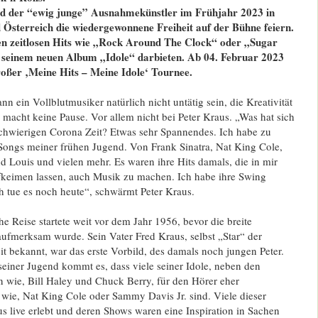
d der “ewig junge” Ausnahmekünstler im Frühjahr 2023 in
 Österreich die wiedergewonnene Freiheit auf der Bühne feiern.
en zeitlosen Hits wie „Rock Around The Clock“ oder „Sugar
s seinem neuen Album „Idole“ darbieten. Ab 04. Februar 2023
roßer ‚Meine Hits – Meine Idole‘ Tournee.
nn ein Vollblutmusiker natürlich nicht untätig sein, die Kreativität
 macht keine Pause. Vor allem nicht bei Peter Kraus. „Was hat sich
 schwierigen Corona Zeit? Etwas sehr Spannendes. Ich habe zu
ongs meiner frühen Jugend. Von Frank Sinatra, Nat King Cole,
nd Louis und vielen mehr. Es waren ihre Hits damals, die in mir
keimen lassen, auch Musik zu machen. Ich habe ihre Swing
h tue es noch heute“, schwärmt Peter Kraus.
e Reise startete weit vor dem Jahr 1956, bevor die breite
 aufmerksam wurde. Sein Vater Fred Kraus, selbst „Star“ der
t bekannt, war das erste Vorbild, des damals noch jungen Peter.
seiner Jugend kommt es, dass viele seiner Idole, neben den
 wie, Bill Haley und Chuck Berry, für den Hörer eher
ie, Nat King Cole oder Sammy Davis Jr. sind. Viele dieser
us live erlebt und deren Shows waren eine Inspiration in Sachen