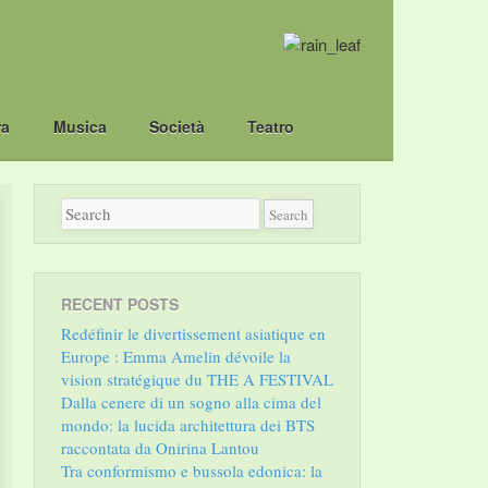
ra
Musica
Società
Teatro
RECENT POSTS
Redéfinir le divertissement asiatique en
Europe : Emma Amelin dévoile la
vision stratégique du THE A FESTIVAL
Dalla cenere di un sogno alla cima del
mondo: la lucida architettura dei BTS
raccontata da Onirina Lantou
Tra conformismo e bussola edonica: la