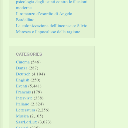
psicologia degli istinti contro le illusioni
moderne
Il romanzo d’esordio di Angelo
Bardellino
La colonizzazione dell’inconscio: Silvio
Maresca e l’apocalisse della ragione
CATEGORIES
Cinema
(546)
Danza
(287)
Deutsch
(4,194)
English
(250)
Eventi
(5,441)
Français
(179)
Interviste
(338)
Italiano
(2,824)
Letteratura
(2,256)
Musica
(2,105)
SaarLorLux
(3,073)
Società
(235)