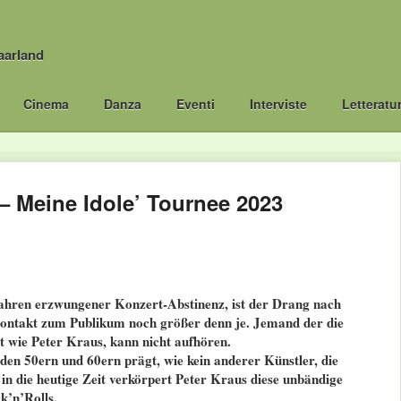
aarland
Cinema
Danza
Eventi
Interviste
Letteratu
– Meine Idole’ Tournee 2023
ahren erzwungener Konzert-Abstinenz, ist der Drang nach
Kontakt zum Publikum noch größer denn je. Jemand der die
bt wie Peter Kraus, kann nicht aufhören.
den 50ern und 60ern prägt, wie kein anderer Künstler, die
in die heutige Zeit verkörpert Peter Kraus diese unbändige
k’n’Rolls.