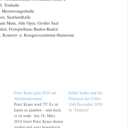
f, Tonhalle
 Meistersingerhalle
en, Saarlandhalle
 am Main, Alte Oper, Großer Saal
den, Festspielhaus Baden-Baden
n, Konzert- u. Kongresszentrum Harmonie
Peter Kraus geht 2014 auf
Ildikó Szabó und die
Abschiedstournee
Präzision des Cellos
Peter Kraus wird 75! Es ist
16th December 2020
kaum zu glauben – und doch,
In "Deutsch"
es ist wahr: Am 18. März
2014 feiert Peter Kraus diesen
großen und ganz besonderen