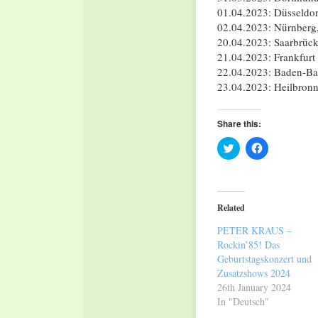
01.04.2023: Düsseldor
02.04.2023: Nürnberg,
20.04.2023: Saarbrück
21.04.2023: Frankfurt
22.04.2023: Baden-Ba
23.04.2023: Heilbron
Share this:
Click
Click
to
to
share
share
on
on
Twitter
Facebook
(Opens
(Opens
in
in
Related
new
new
window)
window)
PETER KRAUS –
Rockin’85! Das
Geburtstagskonzert und
Zusatzshows 2024
26th January 2024
In "Deutsch"