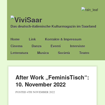
Das deutsch-italienische Kulturmagazin im Saarland
Main menu
Skip
Home
Link
Kontakte & Impressum
to
Cinema
Danza
Eventi
Interviste
content
Letteratura
Musica
Società
Teatro
After Work „FeminisTisch“:
10. November 2022
POSTED
4TH NOVEMBER 2022