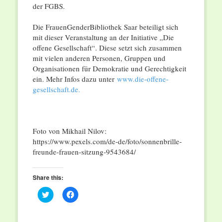
der FGBS.
Die FrauenGenderBibliothek Saar beteiligt sich
mit dieser Veranstaltung an der Initiative „Die
offene Gesellschaft“. Diese setzt sich zusammen
mit vielen anderen Personen, Gruppen und
Organisationen für Demokratie und Gerechtigkeit
ein. Mehr Infos dazu unter
www.die-offene-
gesellschaft.de.
Foto von Mikhail Nilov:
https://www.pexels.com/de-de/foto/sonnenbrille-
freunde-frauen-sitzung-9543684/
Share this:
Click
Click
to
to
share
share
on
on
Twitter
Facebook