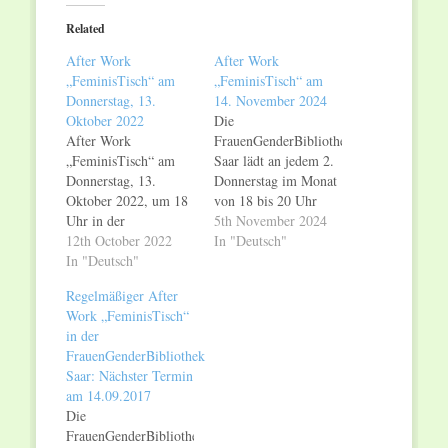
(Opens
(Opens
in
in
Related
new
new
window)
window)
After Work
After Work
„FeminisTisch“ am
„FeminisTisch“ am
Donnerstag, 13.
14. November 2024
Oktober 2022
Die
After Work
FrauenGenderBibliothek
„FeminisTisch“ am
Saar lädt an jedem 2.
Donnerstag, 13.
Donnerstag im Monat
Oktober 2022, um 18
von 18 bis 20 Uhr
Uhr in der
zum „FeminisTisch“
5th November 2024
FrauenGenderBibliothek
12th October 2022
ein. After Work
In "Deutsch"
Saar, Großherzog-
In "Deutsch"
„FeminisTisch“ am
Friedrich-Str. 111,
Donnerstag, 14.
Regelmäßiger After
66121 Saarbrücken
November 2024, um
Work „FeminisTisch“
Die
18 Uhr in der
in der
FrauenGenderBibliothek
FrauenGenderBibliothek
FrauenGenderBibliothek
Saar lädt an jedem 2.
Saar, Großherzog-
Saar: Nächster Termin
Donnerstag im Monat
Friedrich-Str. 111,
am 14.09.2017
von 18 bis 20 Uhr
66121 Saarbrücken
Die
zum „FeminisTisch“
Bei diesem
FrauenGenderBibliothek
ein. Bei diesem
regelmäßigen offenen