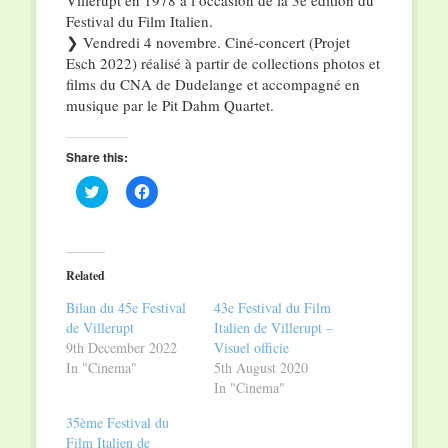
Villerupt en 1978 à l’occasion de la 3e édition du
Festival du Film Italien.
❯ Vendredi 4 novembre. Ciné-concert (Projet
Esch 2022) réalisé à partir de collections photos et
films du CNA de Dudelange et accompagné en
musique par le Pit Dahm Quartet.
Share this:
Click
Click
to
to
share
share
on
on
Twitter
Facebook
(Opens
(Opens
in
in
Related
new
new
window)
window)
Bilan du 45e Festival
43e Festival du Film
de Villerupt
Italien de Villerupt –
9th December 2022
Visuel officie
In "Cinema"
5th August 2020
In "Cinema"
35ème Festival du
Film Italien de