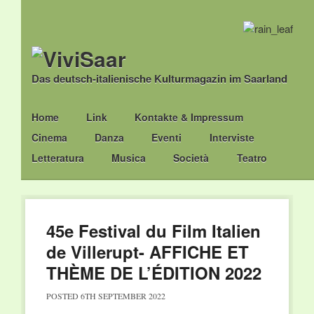
Das deutsch-italienische Kulturmagazin im Saarland
Main menu
Skip
Home
Link
Kontakte & Impressum
to
Cinema
Danza
Eventi
Interviste
content
Letteratura
Musica
Società
Teatro
45e Festival du Film Italien
de Villerupt- AFFICHE ET
THÈME DE L’ÉDITION 2022
POSTED
6TH SEPTEMBER 2022