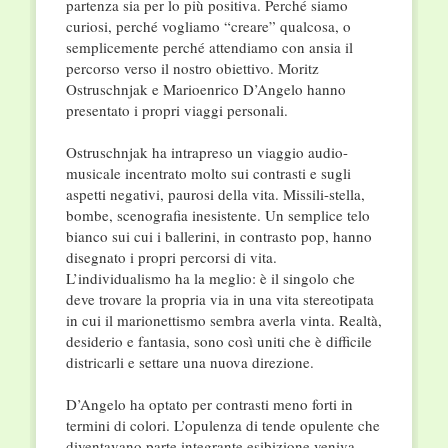
partenza sia per lo più positiva. Perché siamo
curiosi, perché vogliamo “creare” qualcosa, o
semplicemente perché attendiamo con ansia il
percorso verso il nostro obiettivo. Moritz
Ostruschnjak e Marioenrico D’Angelo hanno
presentato i propri viaggi personali.
Ostruschnjak ha intrapreso un viaggio audio-
musicale incentrato molto sui contrasti e sugli
aspetti negativi, paurosi della vita. Missili-stella,
bombe, scenografia inesistente. Un semplice telo
bianco sui cui i ballerini, in contrasto pop, hanno
disegnato i propri percorsi di vita.
L’individualismo ha la meglio: è il singolo che
deve trovare la propria via in una vita stereotipata
in cui il marionettismo sembra averla vinta. Realtà,
desiderio e fantasia, sono così uniti che è difficile
districarli e settare una nuova direzione.
D’Angelo ha optato per contrasti meno forti in
termini di colori. L’opulenza di tende opulente che
diventavano parte integrante esibizione veniva