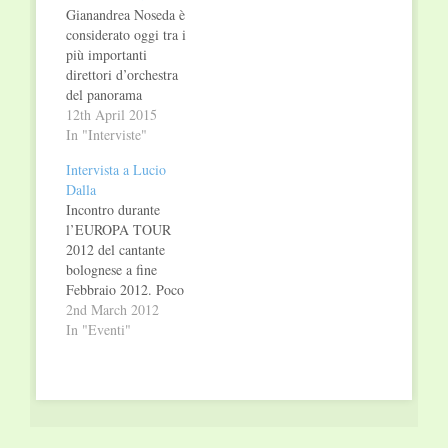
Gianandrea Noseda è
considerato oggi tra i
più importanti
direttori d’orchestra
del panorama
internazionale.
12th April 2015
Direttore Musicale del
In "Interviste"
Teatro Regio di
Intervista a Lucio
Torino dal 2007, che
Dalla
ha collocato
Incontro durante
stabilmente nella
l’EUROPA TOUR
mappa dei grandi
2012 del cantante
teatri d’opera, vi
bolognese a fine
dirige ogni anno
Febbraio 2012. Poco
produzioni operistiche
prima della sua
2nd March 2012
e concerti sinfonici,
prematura scomparsa.
In "Eventi"
oltre a tournée e
Cantautore, attore,
residenze all’estero. È
regista e professore:
infatti…
chi è veramente Lucio
Dalla? A me piace
cambiare, altrimenti