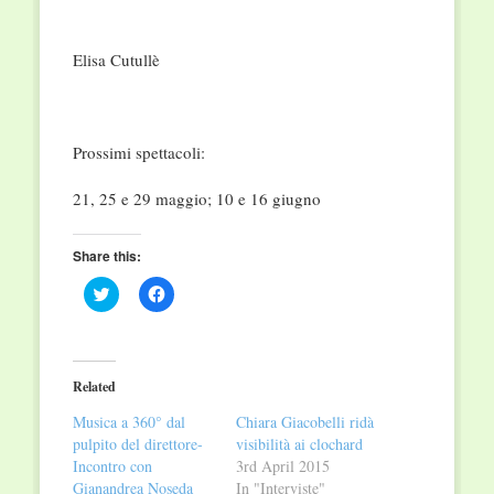
Elisa Cutullè
Prossimi spettacoli:
21, 25 e 29 maggio; 10 e 16 giugno
Share this:
Click
Click
to
to
share
share
on
on
Twitter
Facebook
(Opens
(Opens
in
in
Related
new
new
window)
window)
Musica a 360° dal
Chiara Giacobelli ridà
pulpito del direttore-
visibilità ai clochard
Incontro con
3rd April 2015
Gianandrea Noseda
In "Interviste"