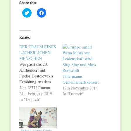
Share this:
Click
Click
to
to
share
share
on
on
Twitter
Facebook
(Opens
(Opens
in
in
Related
new
new
window)
window)
DER TRAUM EINES
LÄCHERLICHEN
Wenn Musik zur
MENSCHEN
Leidenschaft wird-
Wie passt das 20.
Sing Sing und Marx
Jahrhundert mit
Rootschilt
Fjodor Dostojewskis
Tillermanns
Erzählung aus dem
Gemeinschaftskonzert
Jahr 1877? Roman
17th November 2014
Eich präsentiert dem
24th February 2019
In "Deutsch"
Publikum des
In "Deutsch"
Theaters im Viertel
seine integrierte
Version. Das *wahre*
Leben und die
Traumdimension
„Meine ganze Seele