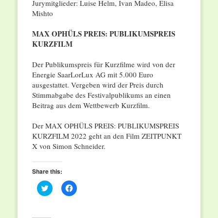
Jurymitglieder: Luise Helm, Ivan Madeo, Elisa
Mishto
MAX OPHÜLS PREIS: PUBLIKUMSPREIS
KURZFILM
Der Publikumspreis für Kurzfilme wird von der
Energie SaarLorLux AG mit 5.000 Euro
ausgestattet. Vergeben wird der Preis durch
Stimmabgabe des Festivalpublikums an einen
Beitrag aus dem Wettbewerb Kurzfilm.
Der MAX OPHÜLS PREIS: PUBLIKUMSPREIS
KURZFILM 2022 geht an den Film ZEITPUNKT
X von Simon Schneider.
Share this:
Click
Click
to
to
share
share
on
on
Twitter
Facebook