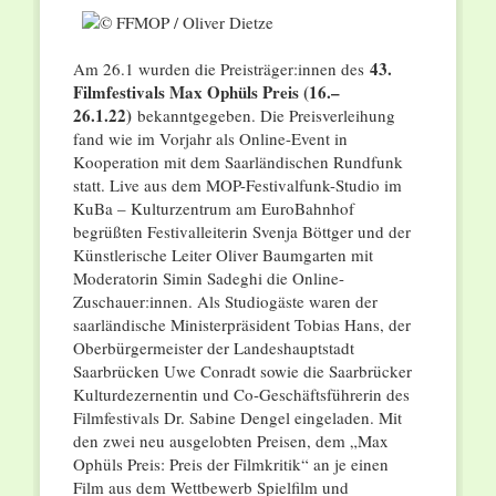
43.
Am 26.1 wurden die Preisträger:innen des
Filmfestivals Max Ophüls Preis (16.–
26.1.22)
bekanntgegeben. Die Preisverleihung
fand wie im Vorjahr als Online-Event in
Kooperation mit dem Saarländischen Rundfunk
statt. Live aus dem MOP-Festivalfunk-Studio im
KuBa – Kulturzentrum am EuroBahnhof
begrüßten Festivalleiterin Svenja Böttger und der
Künstlerische Leiter Oliver Baumgarten mit
Moderatorin Simin Sadeghi die Online-
Zuschauer:innen. Als Studiogäste waren der
saarländische Ministerpräsident Tobias Hans, der
Oberbürgermeister der Landeshauptstadt
Saarbrücken Uwe Conradt sowie die Saarbrücker
Kulturdezernentin und Co-Geschäftsführerin des
Filmfestivals Dr. Sabine Dengel eingeladen. Mit
den zwei neu ausgelobten Preisen, dem „Max
Ophüls Preis: Preis der Filmkritik“ an je einen
Film aus dem Wettbewerb Spielﬁlm und