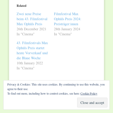
(Opens
(Opens
in
in
Related
new
new
window)
window)
Zwei neue Preise
Filmfestival Max
beim 43. Filmfestival
Ophüls Preis 2024:
Max Ophüls Preis
Preisträger:innen
26th December 2021
28th January 2024
In "Cinema"
In "Cinema"
43. Filmfestivals Max
Ophüls Preis startet
heute Vorverkauf und
die Blaue Woche
10th January 2022
In "Cinema"
Privacy & Cookies: This site uses cookies. By continuing to use this website, you
agree to their use.
To find out more, including how to control cookies, see here:
Cookie Policy
COMMENTS ARE CLOSED.