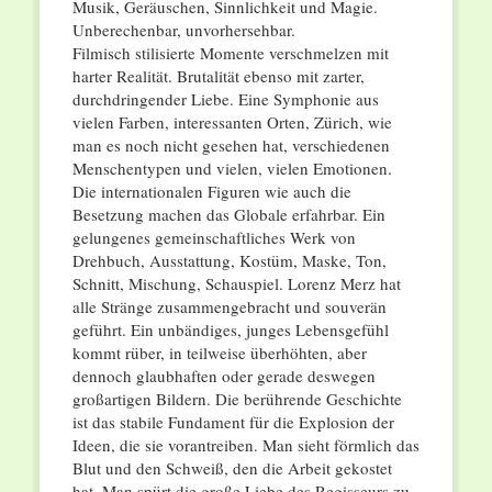
Musik, Geräuschen, Sinnlichkeit und Magie.
Unberechenbar, unvorhersehbar.
Filmisch stilisierte Momente verschmelzen mit
harter Realität. Brutalität ebenso mit zarter,
durchdringender Liebe. Eine Symphonie aus
vielen Farben, interessanten Orten, Zürich, wie
man es noch nicht gesehen hat, verschiedenen
Menschentypen und vielen, vielen Emotionen.
Die internationalen Figuren wie auch die
Besetzung machen das Globale erfahrbar. Ein
gelungenes gemeinschaftliches Werk von
Drehbuch, Ausstattung, Kostüm, Maske, Ton,
Schnitt, Mischung, Schauspiel. Lorenz Merz hat
alle Stränge zusammengebracht und souverän
geführt. Ein unbändiges, junges Lebensgefühl
kommt rüber, in teilweise überhöhten, aber
dennoch glaubhaften oder gerade deswegen
großartigen Bildern. Die berührende Geschichte
ist das stabile Fundament für die Explosion der
Ideen, die sie vorantreiben. Man sieht förmlich das
Blut und den Schweiß, den die Arbeit gekostet
hat. Man spürt die große Liebe des Regisseurs zu