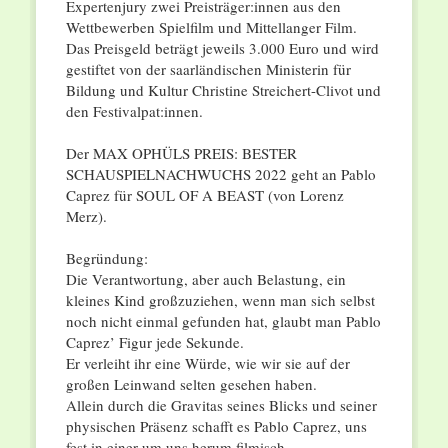
Expertenjury zwei Preisträger:innen aus den
Wettbewerben Spielﬁlm und Mittellanger Film.
Das Preisgeld beträgt jeweils 3.000 Euro und wird
gestiftet von der saarländischen Ministerin für
Bildung und Kultur Christine Streichert-Clivot und
den Festivalpat:innen.
Der MAX OPHÜLS PREIS: BESTER
SCHAUSPIELNACHWUCHS 2022 geht an Pablo
Caprez für SOUL OF A BEAST (von Lorenz
Merz).
Begründung:
Die Verantwortung, aber auch Belastung, ein
kleines Kind großzuziehen, wenn man sich selbst
noch nicht einmal gefunden hat, glaubt man Pablo
Caprez’ Figur jede Sekunde.
Er verleiht ihr eine Würde, wie wir sie auf der
großen Leinwand selten gesehen haben.
Allein durch die Gravitas seines Blicks und seiner
physischen Präsenz schafft es Pablo Caprez, uns
fest in einer um uns herum filmisch