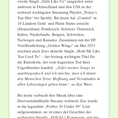
zweite Single „Girls Like Us“ rangierten unter
anderem in Deutschland und den USA in der
weltweit wichtigsten Streaming Playlist „Today’s
Top Hits“ bei Spotify. Bis heute hat „Control“ in
10 Ländern Gold- und Platin Status erreicht
(Deutschland, Frankreich, Schweiz, Österreich,
Italien, Niederlande, Belgien, Schweden,
Norwegen und Kanada). Zusammen mit der EP-
Veröffentlichung „Golden Wings“ im Mai 2021
erschien auch Zoes aktuelle Single „Hold Me Like
You Used To“ – der bislang wichtigste Titel für
die Künstlerin, der vom tragischen Tod ihrer
Urgroßmutter handelt.
„Jeder meiner Songs ist
autobiografisch und ich möchte, dass ich damit
den Menschen Trost, Hoffnung und Verständnis in
allen Lebenslagen geben kann“
, so Zoe Wees.
Bis heute verbucht ihre Musik über eine
Dreiviertelmilliarde Streams weltweit; Zoe wurde
in die legendäre „Forbes 30 Under 30“ Liste
aufgenommen; sie ist eines der Gesichter der
weltweiten Spotify „EQUAL“ Kampagne, mit der