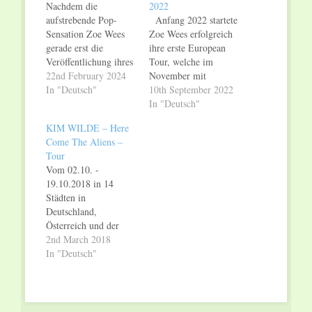
Nachdem die
2022
aufstrebende Pop-
Anfang 2022 startete
Sensation Zoe Wees
Zoe Wees erfolgreich
gerade erst die
ihre erste European
Veröffentlichung ihres
Tour, welche im
Debütalbums
22nd February 2024
November mit
„Therapy“ für
In "Deutsch"
weiteren Shows, u.a.
10th September 2022
November
in der
In "Deutsch"
ankündigte, folgt
französischsprachigen
KIM WILDE – Here
direkt das nächste
Schweiz, fortgesetzt
Come The Aliens –
Highlight: Sie wird
wird. Seit ihrem
Tour
im Frühjahr 2024 auf
musikalischen
Vom 02.10. -
Tour gehen! Unter
Durchbruch vor zwei
19.10.2018 in 14
dem Motto „Therapy
Jahren berührt das
Städten in
Sessions“ dürfen sich
Ausnahmetalent Zoe
Deutschland,
die Fans auf einen
Wees mit ihren Songs
Österreich und der
kleinen, intimen
und Botschaften
Schweiz. Tickets an
2nd March 2018
Konzertrahmen freuen
Menschen auf eine
allen bekannten
In "Deutsch"
– mit begrenztem
einzigartige Weise.
Vorverkaufsstellen.
Ticketkontingent! Auf
Ihre kraftvolle
Kim Wilde is back!
dem…
Debütsingle
Die „Princess of Pop“
„Control“…
kommt mit ihrer