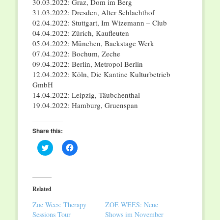
30.03.2022: Graz, Dom im Berg
31.03.2022: Dresden, Alter Schlachthof
02.04.2022: Stuttgart, Im Wizemann – Club
04.04.2022: Zürich, Kaufleuten
05.04.2022: München, Backstage Werk
07.04.2022: Bochum, Zeche
09.04.2022: Berlin, Metropol Berlin
12.04.2022: Köln, Die Kantine Kulturbetrieb
GmbH
14.04.2022: Leipzig, Täubchenthal
19.04.2022: Hamburg, Gruenspan
Share this:
Click
Click
to
to
share
share
on
on
Twitter
Facebook
(Opens
(Opens
in
in
Related
new
new
window)
window)
Zoe Wees: Therapy
ZOE WEES: Neue
Sessions Tour
Shows im November