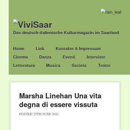
Das deutsch-italienische Kulturmagazin im Saarland
Main menu
Skip
Home
Link
Kontakte & Impressum
to
Cinema
Danza
Eventi
Interviste
content
Letteratura
Musica
Società
Teatro
Marsha Linehan Una vita
degna di essere vissuta
POSTED
25TH JUNE 2021