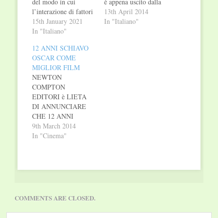
del modo in cui
è appena uscito dalla
l’interazione di fattori
guerra ottenendo
13th April 2014
individuali e
15th January 2021
finalmente
In "Italiano"
ambientali governa
In "Italiano"
l’indipendenza, ma gli
processi evolutivi
USA, con
12 ANNI SCHIAVO
differenti per ogni
un’allettante offerta,
OSCAR COME
soggetto. La
ne chiedono un pezzo
MIGLIOR FILM
dialettica, il contrasto
per una base NATO.
NEWTON
tra fattori
Il popolo grida, il
COMPTON
intrinsecamente tra
governo complotta,
EDITORI è LIETA
loro connessi, è una
gli americani
DI ANNUNCIARE
prospettiva che rende
premono, quando in
CHE 12 ANNI
conto dell’evoluzione
città arriva la
SCHIAVO IL FILM
9th March 2014
individuale. La
giovane…
di Steve McQueen
In "Cinema"
Dialectical Behavior
TRATTO DALLE
Therapy (DBT)
MEMORIE DI
ritiene…
SOLOMON
NORTHUP è
VINCITORE DEL
PREMIO OSCAR
COMMENTS ARE CLOSED.
COME MIGLIOR
FILM miglior