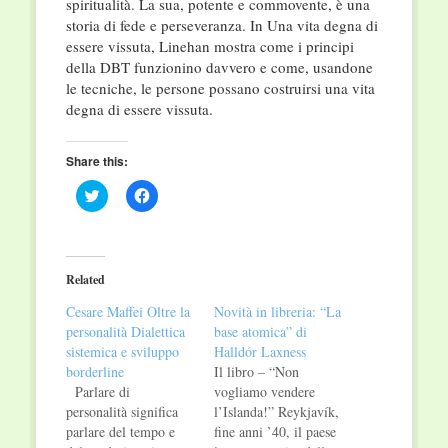
spiritualità. La sua, potente e commovente, è una
storia di fede e perseveranza. In Una vita degna di
essere vissuta, Linehan mostra come i principi
della DBT funzionino davvero e come, usandone
le tecniche, le persone possano costruirsi una vita
degna di essere vissuta.
Share this:
Click
Click
to
to
share
share
on
on
Twitter
Facebook
(Opens
(Opens
in
in
Related
new
new
window)
window)
Cesare Maffei Oltre la
Novità in libreria: “La
personalità Dialettica
base atomica” di
sistemica e sviluppo
Halldór Laxness
borderline
Il libro – “Non
Parlare di
vogliamo vendere
personalità significa
l’Islanda!” Reykjavík,
parlare del tempo e
fine anni ’40, il paese