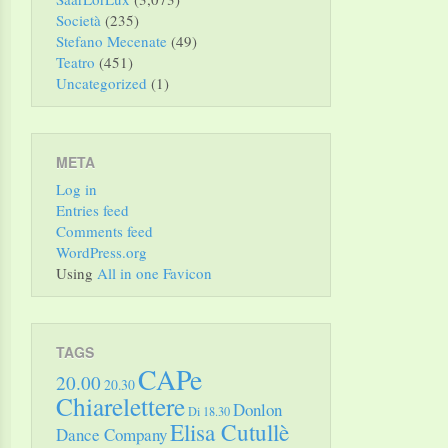
Società
(235)
Stefano Mecenate
(49)
Teatro
(451)
Uncategorized
(1)
META
Log in
Entries feed
Comments feed
WordPress.org
Using
All in one Favicon
TAGS
CAPe
20.00
20.30
Chiarelettere
Donlon
Di 18.30
Elisa Cutullè
Dance Company