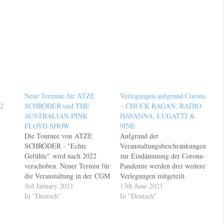
Neue Termine für ATZE
Verlegungen aufgrund Corona
22
SCHRÖDER und THE
– CHUCK RAGAN, RADIO
AUSTRALIAN PINK
HAVANNA, LUGATTI &
FLOYD SHOW
9INE
Die Tournee von ATZE
Aufgrund der
SCHRÖDER - "Echte
Veranstaltungsbeschränkungen
Gefühle" wird nach 2022
zur Eindämmung der Corona-
verschoben. Neuer Termin für
Pandemie werden drei weitere
ng
die Veranstaltung in der CGM
Verlegungen mitgeteilt.
s“
Arena, Koblenz (ursprünglich
3rd January 2021
CHUCK RAGAN in
13th June 2021
min
22.01.2021) ist
In "Deutsch"
der Garage/Saarbrücken wird
In "Deutsch"
 auf
der 21.01.2022. Die Show in
vom 29.04.2021 auf
 am
der Arena,
den 15.05.2022 verlegt.