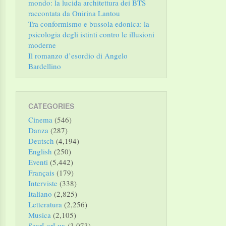
mondo: la lucida architettura dei BTS
raccontata da Onirina Lantou
Tra conformismo e bussola edonica: la
psicologia degli istinti contro le illusioni
moderne
Il romanzo d’esordio di Angelo
Bardellino
CATEGORIES
Cinema
(546)
Danza
(287)
Deutsch
(4,194)
English
(250)
Eventi
(5,442)
Français
(179)
Interviste
(338)
Italiano
(2,825)
Letteratura
(2,256)
Musica
(2,105)
SaarLorLux
(3,073)