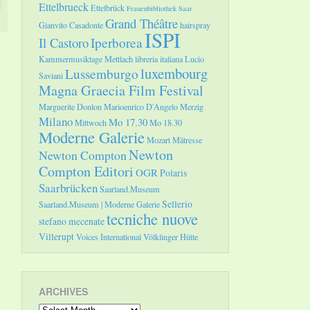
Ettelbrueck
Ettelbrück
Frauenbibliothek Saar
Grand Théâtre
Gianvito Casadonte
hairspray
ISPI
Il Castoro
Iperborea
Kammermusiktage Mettlach
libreria italiana
Lucio
luxembourg
Lussemburgo
Saviani
Magna Graecia Film Festival
Marguerite Donlon
Marioenrico D'Angelo
Merzig
Milano
Mo 17.30
Mittwoch
Mo 18.30
Moderne Galerie
Mozart
Mätresse
Newton
Newton Compton
Compton Editori
OGR
Polaris
Saarbrücken
Saarland.Museum
Sellerio
Saarland.Museum | Moderne Galerie
tecniche nuove
stefano mecenate
Villerupt
Voices International
Völklinger Hütte
ARCHIVES
Archives