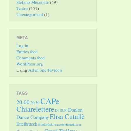
Stefano Mecenate
(49)
Teatro
(451)
Uncategorized
(1)
META
Log in
Entries feed
Comments feed
WordPress.org
Using
All in one Favicon
TAGS
CAPe
20.00
20.30
Chiarelettere
Donlon
Di 18.30
Elisa Cutullè
Dance Company
Ettelbrueck
Ettelbrück
Frauenbibliothek Saar
Grand Théâtre