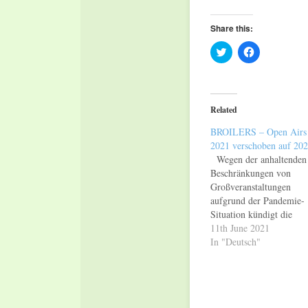
Share this:
Click
Click
to
to
share
share
on
on
Twitter
Facebook
(Opens
(Opens
in
in
Related
new
new
window)
window)
BROILERS – Open Airs
2021 verschoben auf 20
Wegen der anhaltenden
Beschränkungen von
Großveranstaltungen
aufgrund der Pandemie-
Situation kündigt die
Düsseldorfer Band
11th June 2021
BROILERS die Verlegu
In "Deutsch"
ihrer „Broilers Open Air
nach 2022 an. Ersatzter
für das, bereits von 2020
2021 verlegte, Open Air