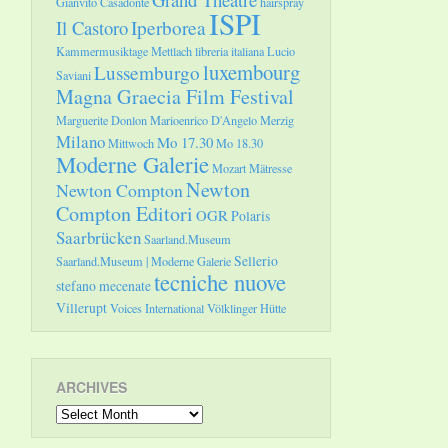
Gianvito Casadonte
hairspray
ISPI
Il Castoro
Iperborea
Kammermusiktage Mettlach
libreria italiana
Lucio
luxembourg
Lussemburgo
Saviani
Magna Graecia Film Festival
Marguerite Donlon
Marioenrico D'Angelo
Merzig
Milano
Mo 17.30
Mittwoch
Mo 18.30
Moderne Galerie
Mozart
Mätresse
Newton
Newton Compton
Compton Editori
OGR
Polaris
Saarbrücken
Saarland.Museum
Sellerio
Saarland.Museum | Moderne Galerie
tecniche nuove
stefano mecenate
Villerupt
Voices International
Völklinger Hütte
ARCHIVES
Archives