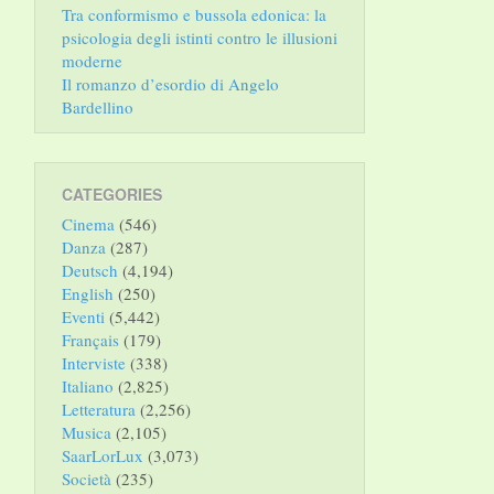
Tra conformismo e bussola edonica: la
psicologia degli istinti contro le illusioni
moderne
Il romanzo d’esordio di Angelo
Bardellino
CATEGORIES
Cinema
(546)
Danza
(287)
Deutsch
(4,194)
English
(250)
Eventi
(5,442)
Français
(179)
Interviste
(338)
Italiano
(2,825)
Letteratura
(2,256)
Musica
(2,105)
SaarLorLux
(3,073)
Società
(235)