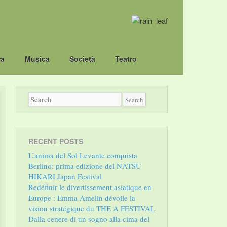
ra
Musica
Società
Teatro
RECENT POSTS
L’anima del Sol Levante conquista
Berlino: prima edizione del NATSU
HIKARI Japan Festival
Redéfinir le divertissement asiatique en
Europe : Emma Amelin dévoile la
vision stratégique du THE A FESTIVAL
Dalla cenere di un sogno alla cima del