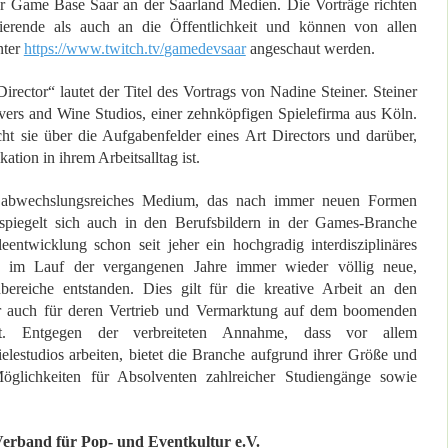
r Game Base Saar an der Saarland Medien. Die Vorträge richten
ierende als auch an die Öffentlichkeit und können von allen
nter
https://www.twitch.tv/
gamedevsaar
angeschaut werden.
rector“ lautet der Titel des Vortrags von Nadine Steiner. Steiner
Rivers and Wine Studios, einer zehnköpfigen Spielefirma aus Köln.
cht sie über die Aufgabenfelder eines Art Directors und darüber,
ion in ihrem Arbeitsalltag ist.
n abwechslungsreiches Medium, das nach immer neuen Formen
t spiegelt sich auch in den Berufsbildern in der Games-Branche
entwicklung schon seit jeher ein hochgradig interdisziplinäres
nd im Lauf der vergangenen Jahre immer wieder völlig neue,
nbereiche entstanden. Dies gilt für die kreative Arbeit an den
er auch für deren Vertrieb und Vermarktung auf dem boomenden
kt. Entgegen der verbreiteten Annahme, dass vor allem
elestudios arbeiten, bietet die Branche aufgrund ihrer Größe und
Möglichkeiten für Absolventen zahlreicher Studiengänge sowie
erband für Pop- und Eventkultur e.V.