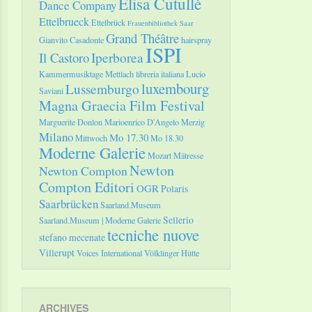
Elisa Cutullè
Dance Company
Ettelbrueck
Ettelbrück
Frauenbibliothek Saar
Grand Théâtre
Gianvito Casadonte
hairspray
ISPI
Il Castoro
Iperborea
Kammermusiktage Mettlach
libreria italiana
Lucio
luxembourg
Lussemburgo
Saviani
Magna Graecia Film Festival
Marguerite Donlon
Marioenrico D'Angelo
Merzig
Milano
Mo 17.30
Mittwoch
Mo 18.30
Moderne Galerie
Mozart
Mätresse
Newton
Newton Compton
Compton Editori
OGR
Polaris
Saarbrücken
Saarland.Museum
Sellerio
Saarland.Museum | Moderne Galerie
tecniche nuove
stefano mecenate
Villerupt
Voices International
Völklinger Hütte
ARCHIVES