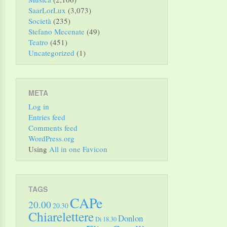
SaarLorLux
(3,073)
Società
(235)
Stefano Mecenate
(49)
Teatro
(451)
Uncategorized
(1)
META
Log in
Entries feed
Comments feed
WordPress.org
Using
All in one Favicon
TAGS
CAPe
20.00
20.30
Chiarelettere
Donlon
Di 18.30