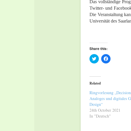
Das vollständige Prog
Twitter- und Faceboo
Die Veranstaltung kan
Universität des Saarl
Share this:
Click
Click
to
to
share
share
on
on
Twitter
Facebook
(Opens
(Opens
in
in
Related
new
new
window)
window)
Ringvorlesung „Decisions
Analoges und digitales 
Design“
24th October 2021
In "Deutsch"