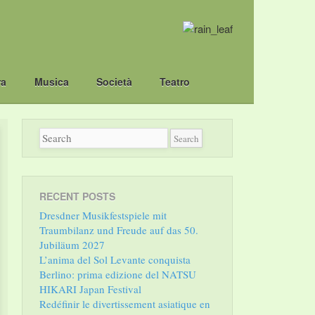
ra
Musica
Società
Teatro
RECENT POSTS
Dresdner Musikfestspiele mit
Traumbilanz und Freude auf das 50.
Jubiläum 2027
L’anima del Sol Levante conquista
Berlino: prima edizione del NATSU
HIKARI Japan Festival
Redéfinir le divertissement asiatique en