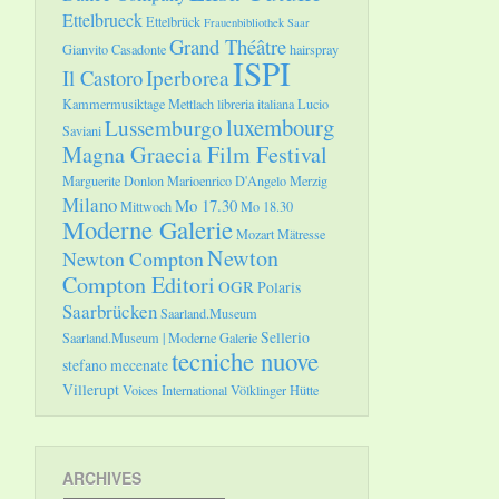
Ettelbrueck
Ettelbrück
Frauenbibliothek Saar
Grand Théâtre
Gianvito Casadonte
hairspray
ISPI
Il Castoro
Iperborea
Kammermusiktage Mettlach
libreria italiana
Lucio
luxembourg
Lussemburgo
Saviani
Magna Graecia Film Festival
Marguerite Donlon
Marioenrico D'Angelo
Merzig
Milano
Mo 17.30
Mittwoch
Mo 18.30
Moderne Galerie
Mozart
Mätresse
Newton
Newton Compton
Compton Editori
OGR
Polaris
Saarbrücken
Saarland.Museum
Sellerio
Saarland.Museum | Moderne Galerie
tecniche nuove
stefano mecenate
Villerupt
Voices International
Völklinger Hütte
ARCHIVES