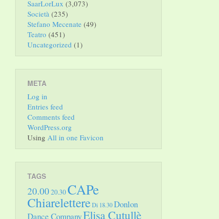
SaarLorLux
(3,073)
Società
(235)
Stefano Mecenate
(49)
Teatro
(451)
Uncategorized
(1)
META
Log in
Entries feed
Comments feed
WordPress.org
Using
All in one Favicon
TAGS
CAPe
20.00
20.30
Chiarelettere
Donlon
Di 18.30
Elisa Cutullè
Dance Company