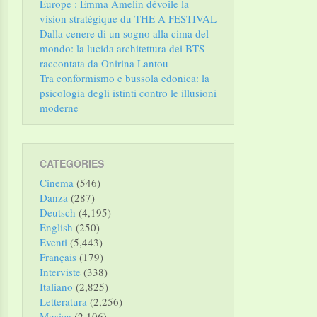
Europe : Emma Amelin dévoile la
vision stratégique du THE A FESTIVAL
Dalla cenere di un sogno alla cima del
mondo: la lucida architettura dei BTS
raccontata da Onirina Lantou
Tra conformismo e bussola edonica: la
psicologia degli istinti contro le illusioni
moderne
CATEGORIES
Cinema
(546)
Danza
(287)
Deutsch
(4,195)
English
(250)
Eventi
(5,443)
Français
(179)
Interviste
(338)
Italiano
(2,825)
Letteratura
(2,256)
Musica
(2,106)