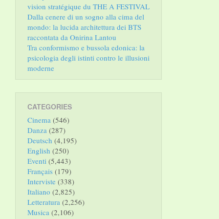
vision stratégique du THE A FESTIVAL
Dalla cenere di un sogno alla cima del
mondo: la lucida architettura dei BTS
raccontata da Onirina Lantou
Tra conformismo e bussola edonica: la
psicologia degli istinti contro le illusioni
moderne
CATEGORIES
Cinema
(546)
Danza
(287)
Deutsch
(4,195)
English
(250)
Eventi
(5,443)
Français
(179)
Interviste
(338)
Italiano
(2,825)
Letteratura
(2,256)
Musica
(2,106)