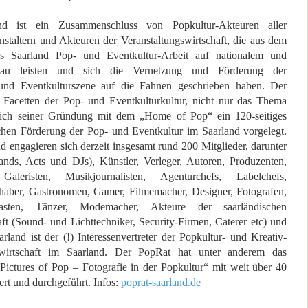
d ist ein Zusammenschluss von Popkultur-Akteuren aller
nstaltern und Akteuren der Veranstaltungswirtschaft, die aus dem
s Saarland Pop- und Eventkultur-Arbeit auf nationalem und
veau leisten und sich die Vernetzung und Förderung der
 und Eventkulturszene auf die Fahnen geschrieben haben. Der
e Facetten der Pop- und Eventkulturkultur, nicht nur das Thema
lich seiner Gründung mit dem „Home of Pop“ ein 120-seitiges
chen Förderung der Pop- und Eventkultur im Saarland vorgelegt.
d engagieren sich derzeit insgesamt rund 200 Mitglieder, darunter
nds, Acts und DJs), Künstler, Verleger, Autoren, Produzenten,
, Galeristen, Musikjournalisten, Agenturchefs, Labelchefs,
nhaber, Gastronomen, Gamer, Filmemacher, Designer, Fotografen,
asten, Tänzer, Modemacher, Akteure der saarländischen
aft (Sound- und Lichttechniker, Security-Firmen, Caterer etc) und
land ist der (!) Interessenvertreter der Popkultur- und Kreativ-
swirtschaft im Saarland. Der PopRat hat unter anderem das
 „Pictures of Pop – Fotografie in der Popkultur“ mit weit über 40
ert und durchgeführt.
Infos:
poprat-saarland.de