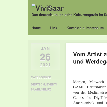
Das deutsch-italienische Kulturmagazin im S
Main menu
Skip
Home
Link
Kontakte & Impressum
to
content
JAN
26
Vom Artist z
und Werdeg
2021
CATEGORIZED:
Morgen, Mittwoch, 2
DEUTSCH
,
EVENTI
,
GAME: Berufsbilder i
SAARLORLUX
von der Medienwisse
Gamestudio DigiTale
Amerikanistik und 