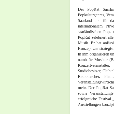
Der PopRat Saarlan
Popkulturgenres, Vera
Saarland und für da
internationalem Ni
saarländischen Pop-
PopRat zelebriert all
Musik. Er hat anläss
Konzept zur strategis
In ihm organisieren un
namhafte Musiker (Ba
Konzertveranstalter
Studiobesitzer, Clubi
Radiomacher, Phant
Veranstaltungswirtsch
mehr. Der PopRat Saar
sowie Veranstaltung
erfolgreiche Festival
Ausstellungen konzipi