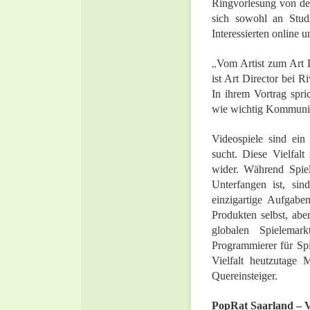
Ringvorlesung von de
sich sowohl an Stud
Interessierten online u
„
Vom Artist zum Art Di
ist Art Director bei 
In ihrem Vortrag spri
wie wichtig Kommunikat
Videospiele sind ei
sucht. Diese Vielfal
wider. Während Spiele
Unterfangen ist, si
einzigartige Aufgabe
Produkten selbst, ab
globalen Spielemar
Programmierer für Spi
Vielfalt heutzutage 
Quereinsteiger.
PopRat Saarland – V