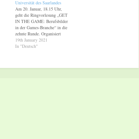
Universität des Saarlandes
Am 20. Januar, 18.15 Uhr,
geht die Ringvorlesung „GET
IN THE GAME: Berufsbilder
in der Games-Branche“ in die
zehnte Runde. Organisiert
wird sie von der
19th January 2021
Medienwissenschaft der
In "Deutsch"
Universität des Saarlandes
und dem Saarbrücker
Gamestudio DigiTales
Interactive in Kooperation
mit dem Optionalbereich, der
Amerikanistik und dem
PopRat Saarland. Gefördert
und ermöglicht…