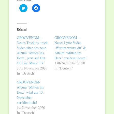
Click
Click
to
to
share
share
on
on
Twitter
Facebook
(Opens
(Opens
in
in
Related
new
new
window)
window)
GROOVENOM –
GROOVENOM –
Neues Track-by-track-
Neues Lyric-Video
Video über das neue
‘Warum weinst du’ &
Album “Mitten ins
Album “Mitten ins
Herz”, jetzt auf Out
Herz” erscheint heute!
Of Line Music TV
13th November 2020
20th November 2020
In "Deutsch"
In "Deutsch"
GROOVENOM-
Album “Mitten ins
Herz” wird am 13.
November
veröffentlicht!
1st November 2020
In "Deutsch"