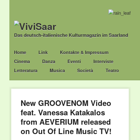
Das deutsch-italienische Kulturmagazin im Saarland
Main menu
Skip
Home
Link
Kontakte & Impressum
to
Cinema
Danza
Eventi
Interviste
content
Letteratura
Musica
Società
Teatro
New GROOVENOM Video
feat. Vanessa Katakalos
from AEVERIUM released
on Out Of Line Music TV!