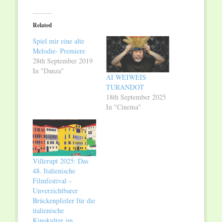
on
on
Twitter
Facebook
(Opens
(Opens
in
in
Related
new
new
window)
window)
Spiel mir eine alte
Melodie- Premiere
28th September 2019
In "Danza"
AI WEIWEIS
TURANDOT
18th September 2025
In "Cinema"
Villerupt 2025: Das
48. Italienische
Filmfestival –
Unverzichtbarer
Brückenpfeiler für die
italienische
Kinokultur im