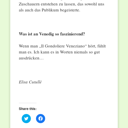
Zuschauern entstehen zu lassen, das sowohl uns
als auch das Publikum begeisterte.
Was ist an Venedig so faszinierend?
Wenn man „Il Gondoliere Veneziano“ hört, fühlt
man es. Ich kann es in Worten niemals so gut
ausdrücken…
Elisa Cutullè
Share this:
Click
Click
to
to
share
share