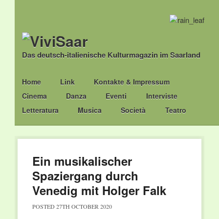
Das deutsch-italienische Kulturmagazin im Saarland
Main menu
Skip
Home
Link
Kontakte & Impressum
to
Cinema
Danza
Eventi
Interviste
content
Letteratura
Musica
Società
Teatro
Ein musikalischer
Spaziergang durch
Venedig mit Holger Falk
POSTED
27TH OCTOBER 2020