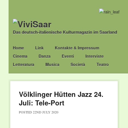
Das deutsch-italienische Kulturmagazin im Saarland
Main menu
Skip
Home
Link
Kontakte & Impressum
to
Cinema
Danza
Eventi
Interviste
content
Letteratura
Musica
Società
Teatro
Völklinger Hütten Jazz 24.
Juli: Tele-Port
POSTED
22ND JULY 2020