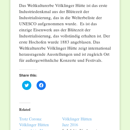
Das Weltkulturerbe Völklinger Hütte ist das erste
Industriedenkmal aus der Blütezeit der
Industrialisierung, das in die Welterbeliste der
UNESCO aufgenommen wurde. Es ist das
einzige Eisenwerk aus der Blütezeit der
Industrialisierung, das vollständig erhalten ist. Der
erste Hochofen wurde 1883 angeblasen. Das
Weltkulturerbe Völklinger Hütte zeigt international
herausragende Ausstellungen und ist zugleich Ort
für außergewöhnliche Konzerte und Festivals.
Share this:
Click
Click
to
to
share
share
on
on
Twitter
Facebook
(Opens
(Opens
in
in
Related
new
new
window)
window)
Trotz Corona:
Völklinger Hütten
Völklinger Hütten
Jazz 2016