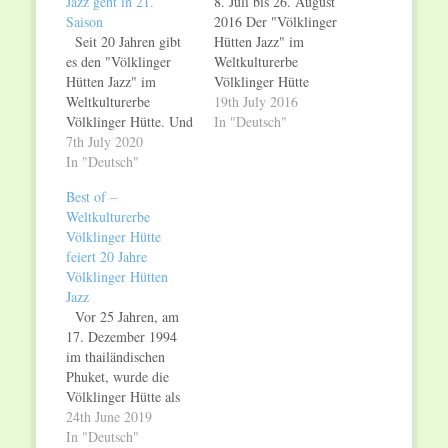
Jazz geht in 21.
8. Juli bis 26. August
Saison
2016 Der "Völklinger
Seit 20 Jahren gibt
Hütten Jazz" im
es den "Völklinger
Weltkulturerbe
Hütten Jazz" im
Völklinger Hütte
Weltkulturerbe
präsentiert
19th July 2016
Völklinger Hütte. Und
herausragende
In "Deutsch"
auch 2020 geht die
7th July 2020
Musiker aus der
Erfolgsgeschichte von
In "Deutsch"
Großregion Saarland,
Jazz und
Lothringen und
Best of –
Industriekultur weiter!
Luxemburg, aus dem
Weltkulturerbe
Unter dem Motto
Südwesten
Völklinger Hütte
"Let’s Get It On!"
Deutschlands sowie
feiert 20 Jahre
startet das
hochkarätige Gäste
Völklinger Hütten
sommerliche Jazz-
aus anderen Regionen.
Jazz
Festival in der
Ein Schwerpunkt liegt
Vor 25 Jahren, am
Völklinger Hütte ab
auf dem jungen
17. Dezember 1994
Freitag, den 17. Juli
deutschen Jazz. Unter
im thailändischen
2020, in seine 21.
dem Motto "Young
Phuket, wurde die
Saison…
Lions" präsentiert der
Völklinger Hütte als
"Völklinger…
erstes
24th June 2019
Industriedenkmal aus
In "Deutsch"