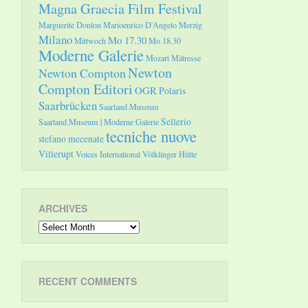
Magna Graecia Film Festival
Marguerite Donlon
Marioenrico D'Angelo
Merzig
Milano
Mo 17.30
Mittwoch
Mo 18.30
Moderne Galerie
Mozart
Mätresse
Newton
Newton Compton
Compton Editori
OGR
Polaris
Saarbrücken
Saarland.Museum
Sellerio
Saarland.Museum | Moderne Galerie
tecniche nuove
stefano mecenate
Villerupt
Voices International
Völklinger Hütte
ARCHIVES
Archives
RECENT COMMENTS