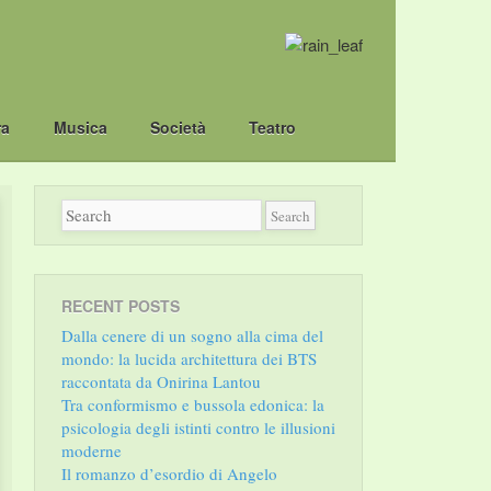
ra
Musica
Società
Teatro
RECENT POSTS
Dalla cenere di un sogno alla cima del
mondo: la lucida architettura dei BTS
raccontata da Onirina Lantou
Tra conformismo e bussola edonica: la
psicologia degli istinti contro le illusioni
moderne
Il romanzo d’esordio di Angelo