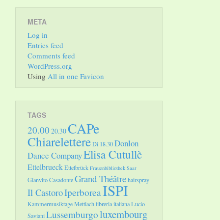
META
Log in
Entries feed
Comments feed
WordPress.org
Using
All in one Favicon
TAGS
CAPe
20.00
20.30
Chiarelettere
Donlon
Di 18.30
Elisa Cutullè
Dance Company
Ettelbrueck
Ettelbrück
Frauenbibliothek Saar
Grand Théâtre
Gianvito Casadonte
hairspray
ISPI
Il Castoro
Iperborea
Kammermusiktage Mettlach
libreria italiana
Lucio
luxembourg
Lussemburgo
Saviani