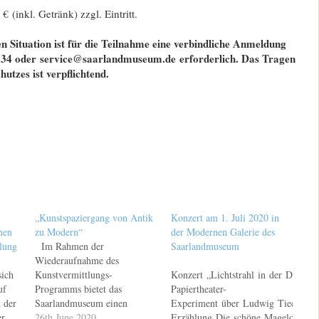
 (inkl. Getränk) zzgl. Eintritt.
n Situation ist für die Teilnahme eine verbindliche Anmeldung
234 oder service@saarlandmuseum.de erforderlich. Das Tragen
utzes ist verpflichtend.
„Kunstspaziergang von Antik
Konzert am 1. Juli 2020 in
nen
zu Modern“
der Modernen Galerie des
lung
Im Rahmen der
Saarlandmuseum
Wiederaufnahme des
sich
Kunstvermittlungs-
Konzert „Lichtstrahl in der Dämme
uf
Programms bietet das
Papiertheater-
 der
Saarlandmuseum einen
Experiment über Ludwig Tiecks Rit
er
zusätzlichen Termin für den
26th June 2020
Erzählung Die schöne Magelone