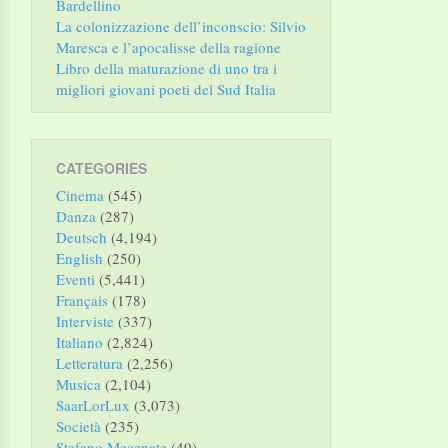
Bardellino
La colonizzazione dell’inconscio: Silvio
Maresca e l’apocalisse della ragione
Libro della maturazione di uno tra i
migliori giovani poeti del Sud Italia
CATEGORIES
Cinema
(545)
Danza
(287)
Deutsch
(4,194)
English
(250)
Eventi
(5,441)
Français
(178)
Interviste
(337)
Italiano
(2,824)
Letteratura
(2,256)
Musica
(2,104)
SaarLorLux
(3,073)
Società
(235)
Stefano Mecenate
(49)