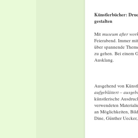
Künstlerbücher: Druc
gestalten
Mit
museum after wor
Feierabend. Immer mit
über spannende Themen
zu gehen. Bei einem Ge
Ausklang.
Ausgehend von Künstle
aufgeblättert – ausgebr
künstlerische Ausdruc
verwendeten Materiali
an Möglichkeiten, Bil
Dine, Günther Uecker,