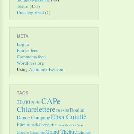
Teatro
(451)
Uncategorized
(1)
META
Log in
Entries feed
Comments feed
WordPress.org
Using
All in one Favicon
TAGS
CAPe
20.00
20.30
Chiarelettere
Donlon
Di 18.30
Elisa Cutullè
rung“
Dance Company
Ettelbrueck
Ettelbrück
Frauenbibliothek Saar
ter-
Grand Théâtre
Gianvito Casadonte
hairspray