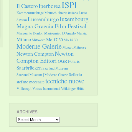
ISPI
Il Castoro
Iperborea
 Romanzen op. 33 von Johannes Brahms
Kammermusiktage Mettlach
libreria italiana
Lucio
luxembourg
Lussemburgo
Saviani
as Layes (Klavier)
Magna Graecia Film Festival
meratechnik: Michael Loch, Idee, Textfassung, Leitung: Ralf Peter
Marguerite Donlon
Marioenrico D'Angelo
Merzig
Milano
Mo 17.30
Mittwoch
Mo 18.30
m Netzwerk freie Szene Saar wird die Moderne Galerie des Saarlandmuseums S
Moderne Galerie
Phänomen Künstlerbuch beschäftigt, tauchen die Besucher ein in die Erzähl
Mozart
Mätresse
in der aktuellen Ausstellung wird das literarische Werk des berühmten Roman
Newton
Newton Compton
Compton Editori
OGR
Polaris
Saarbrücken
Saarland.Museum
ermäßigt)
Sellerio
Saarland.Museum | Moderne Galerie
st für die Teilnahme eine verbindliche Anmeldung unter Tel.: 0681.9964-
tecniche nuove
e erforderlich. Das Tragen eines Mund-
stefano mecenate
Villerupt
Voices International
Völklinger Hütte
ARCHIVES
Archives