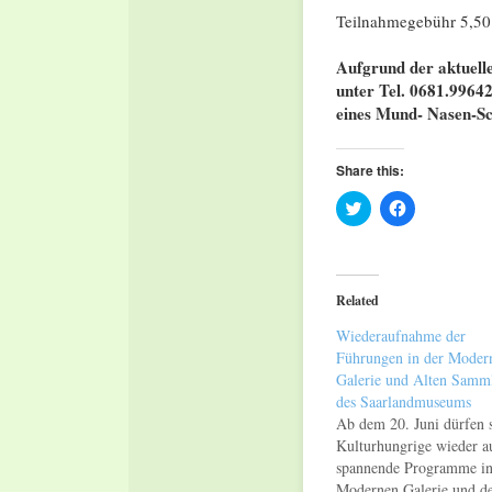
Teilnahmegebühr 5,50 €
Aufgrund der aktuelle
unter Tel. 0681.9964
eines Mund- Nasen-Sch
Share this:
Click
Click
to
to
share
share
on
on
Twitter
Facebook
(Opens
(Opens
in
in
Related
new
new
window)
window)
Wiederaufnahme der
Führungen in der Moder
Galerie und Alten Samm
des Saarlandmuseums
Ab dem 20. Juni dürfen 
Kulturhungrige wieder a
spannende Programme in
Modernen Galerie und d