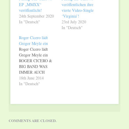
EP „MMXX“
veröffentlichen ihre
veröffentlicht!
vierte Video-Single
24th September 2020
‘Virginia’!
In "Deutsch"
23rd July 2020
In "Deutsch"
Roger Cicero lädt
Gregor Meyle ein
Roger Cicero lädt
Gregor Meyle ein
ROGER CICERO &
BIG BAND WAS
IMMER AUCH
KOMMT -
18th June 2014
TOURNEE 2014
In "Deutsch"
Auch ohne
Tauschkonzert im
Doppelpack: Roger
Cicero nimmt Gregor
Meyle als Special
Guest mit auf
COMMENTS ARE CLOSED.
Tournee. An 17