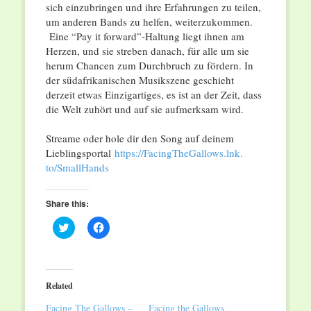
sich einzubringen und ihre Erfahrungen zu teilen,
um anderen Bands zu helfen, weiterzukommen.
Eine “Pay it forward”-Haltung liegt ihnen am
Herzen, und sie streben danach, für alle um sie
herum Chancen zum Durchbruch zu fördern. In
der südafrikanischen Musikszene geschieht
derzeit etwas Einzigartiges, es ist an der Zeit, dass
die Welt zuhört und auf sie aufmerksam wird.
Streame oder hole dir den Song auf deinem
Lieblingsportal
https://FacingTheGallows.lnk.
to/SmallHands
Share this:
Click
Click
to
to
share
share
on
on
Twitter
Facebook
(Opens
(Opens
in
in
Related
new
new
window)
window)
Facing The Gallows –
Facing the Gallows