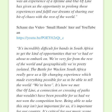
was an experience of a lifetime and Out
Of
Line
has given us the opportunity to prolong these
experiences and fulfill our dreams of sharing our
bit of chaos with the rest of the world.”
Schaue das Video ‘Small Hands’ hier auf YouTube
an
https://youtu.be/POEY62rQt_c
“It’s incredibly difficult for bands in South Africa
to get the kind of opportunities that we’ve had or
about to embark on. We’re very far from the rest
of the world and geographically we’re pretty
isolated. The Battle for
Wacken
South Africa
really gave us a life changing experience which
made everything possible for us to be able to tell
the world “We’re here”. It’s how we met
Out
Of
Line, a connection or crossing of paths
that wouldn’t have been possible for us had we
not won the competition here. Being able to take
this step isn’t just important for us, it’s important
for our country. It’s critical for our music scene.