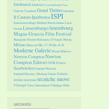
Ettelbrueck
Ettelbrück
Frauenbibliothek Saar
Grand Théâtre
Gianvito Casadonte
hairspray
ISPI
Il Castoro
Iperborea
Kammermusiktage Mettlach
libreria italiana
Lucio
luxembourg
Lussemburgo
Saviani
Magna Graecia Film Festival
Marguerite Donlon
Marioenrico D'Angelo
Merzig
Milano
Mo 17.30
Mittwoch
Mo 18.30
Moderne Galerie
Mozart
Mätresse
Newton
Newton Compton
Compton Editori
OGR
Polaris
Saarbrücken
Saarland.Museum
Sellerio
Saarland.Museum | Moderne Galerie
tecniche nuove
stefano mecenate
Villerupt
Voices International
Völklinger Hütte
ARCHIVES