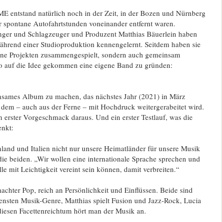
ME entstand natürlich noch in der Zeit, in der Bozen und Nürnberg
ar spontane Autofahrtstunden voneinander entfernt waren.
nger und Schlagzeuger und Produzent Matthias Bäuerlein haben
während einer Studioproduktion kennengelernt. Seitdem haben sie
dene Projekten zusammengespielt, sondern auch gemeinsam
so auf die Idee gekommen eine eigene Band zu gründen:
insames Album zu machen, das nächstes Jahr (2021) in März
 dem – auch aus der Ferne – mit Hochdruck weitergerabeitet wird.
in erster Vorgeschmack daraus. Und ein erster Testlauf, was die
nkt:
chland und Italien nicht nur unsere Heimatländer für unsere Musik
die beiden. „Wir wollen eine internationale Sprache sprechen und
lle mit Leichtigkeit vereint sein können, damit verbreiten.“
chter Pop, reich an Persönlichkeit und Einflüssen. Beide sind
densten Musik-Genre, Matthias spielt Fusion und Jazz-Rock, Lucia
iesen Facettenreichtum hört man der Musik an.