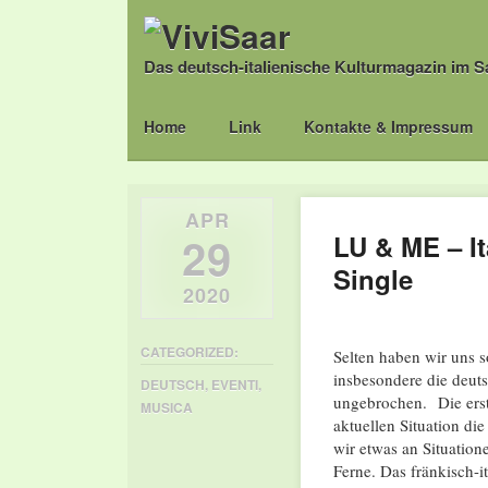
Das deutsch-italienische Kulturmagazin im S
Main menu
Skip
Home
Link
Kontakte & Impressum
to
content
APR
29
LU & ME – I
Single
2020
CATEGORIZED:
Selten haben wir uns s
insbesondere die deuts
DEUTSCH
,
EVENTI
,
ungebrochen. Die erst
MUSICA
aktuellen Situation di
wir etwas an Situatio
Ferne. Das fränkisch-i