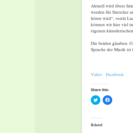
Aktuell wird übers In
werden für Streicher a
hören wird“, verrät Lu
können wir hier viel i
eigenen künstlerische
Die beiden glauben: G
Sprache der Musik ist
Video
Facebook
Share this:
Click
Click
to
to
share
share
on
on
Twitter
Facebook
(Opens
(Opens
in
in
Related
new
new
window)
window)