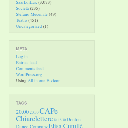
SaarLorLux
(3,073)
Società
(235)
Stefano Mecenate
(49)
Teatro
(451)
Uncategorized
(1)
META
Log in
Entries feed
Comments feed
WordPress.org
Using
All in one Favicon
TAGS
CAPe
20.00
20.30
Chiarelettere
Donlon
Di 18.30
Elisa Cutullè
Dance Company