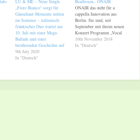
talo
LU & ME – Neue Single
Beatboxen.. ONAIR
„Fiore Bianco“ sorgt für
ONAIR das steht für a
Gänsehaut-Momente mitten
cappella Innovation aus
im Sommer – italienisch-
Berlin. Sie sind, seit
fränkisches Duo wartet am
September mit ihrem neuen
10. Juli mit einer Mega-
Konzert Programm „Vocal
Ballade und einer
Legends“,den größten Hits
10th November 2018
berührenden Geschichte auf
der internationalen Pop- und
In "Deutsch"
9th July 2020
Rockgeschichte in ihren
In "Deutsch"
eigenen A Cappella
Interpretationen, unterwegs.
Mehr dazu von Patrick
Oliver, ONAIRs Bariton,
Vocal-Percussionist,
Arrangeur und Komponist.
Euer Aktuelles Programm
heißt…