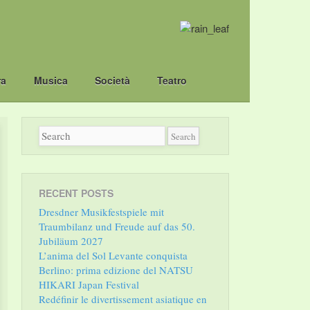
ra
Musica
Società
Teatro
RECENT POSTS
Dresdner Musikfestspiele mit
Traumbilanz und Freude auf das 50.
Jubiläum 2027
L’anima del Sol Levante conquista
Berlino: prima edizione del NATSU
HIKARI Japan Festival
Redéfinir le divertissement asiatique en