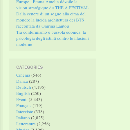
Europe : Emma Amelin dévoile la
vision stratégique du THE A FESTIVAL
Dalla cenere di un sogno alla cima del
mondo: la lucida architettura dei BTS
raccontata da Onirina Lantou
Tra conformismo e bussola edonica: la
psicologia degli istinti contro le illusioni
moderne
CATEGORIES
Cinema
(546)
Danza
(287)
Deutsch
(4,195)
English
(250)
Eventi
(5,443)
Français
(179)
Interviste
(338)
Italiano
(2,825)
Letteratura
(2,256)
Musica
(2,106)