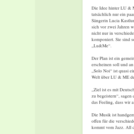
Die Idee hinter LU & 
tatsächlich nur ein pa
Sängerin Lucia Kastlu
sich vor zwei Jahren 
nicht nur in verschie
komponiert. Sie sind 
„Lu&Me“.
Der Plan ist ein geme
erscheinen soll und an
„Solo Noi“ ist quasi e
Welt über LU & ME de
„Ziel ist es mit Deuts
zu begeistern“, sagen 
das Feeling, dass wir a
Die Musik ist handgema
offen für die verschie
kommt vom Jazz. All d