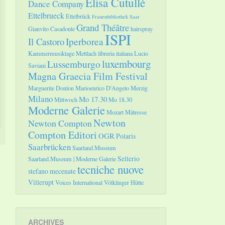
Elisa Cutullè
Dance Company
Ettelbrueck
Ettelbrück
Frauenbibliothek Saar
Grand Théâtre
Gianvito Casadonte
hairspray
ISPI
Il Castoro
Iperborea
Kammermusiktage Mettlach
libreria italiana
Lucio
luxembourg
Lussemburgo
Saviani
Magna Graecia Film Festival
Marguerite Donlon
Marioenrico D'Angelo
Merzig
Milano
Mo 17.30
Mittwoch
Mo 18.30
Moderne Galerie
Mozart
Mätresse
Newton
Newton Compton
Compton Editori
OGR
Polaris
Saarbrücken
Saarland.Museum
Sellerio
Saarland.Museum | Moderne Galerie
tecniche nuove
stefano mecenate
Villerupt
Voices International
Völklinger Hütte
ARCHIVES