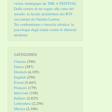
vision stratégique du THE A FESTIVAL
Dalla cenere di un sogno alla cima del
mondo: la lucida architettura dei BTS
raccontata da Onirina Lantou
Tra conformismo e bussola edonica: la
psicologia degli istinti contro le illusioni
moderne
CATEGORIES
Cinema
(546)
Danza
(287)
Deutsch
(4,195)
English
(250)
Eventi
(5,443)
Français
(179)
Interviste
(338)
Italiano
(2,825)
Letteratura
(2,256)
Musica
(2,106)