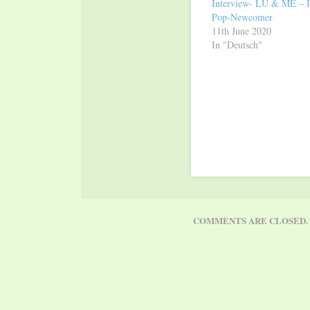
Interview- LU & ME – I
Pop-Newcomer
11th June 2020
In "Deutsch"
COMMENTS ARE CLOSED.