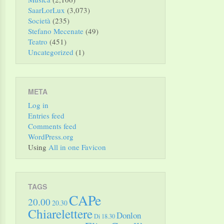
SaarLorLux
(3,073)
Società
(235)
Stefano Mecenate
(49)
Teatro
(451)
Uncategorized
(1)
META
Log in
Entries feed
Comments feed
WordPress.org
Using
All in one Favicon
TAGS
CAPe
20.00
20.30
Chiarelettere
Donlon
Di 18.30