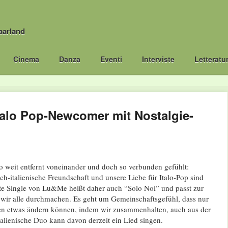
aarland
Cinema
Danza
Eventi
Interviste
Letteratu
talo Pop-Newcomer mit Nostalgie-
o weit entfernt voneinander und doch so verbunden gefühlt:
ch-italienische Freundschaft und unsere Liebe für Italo-Pop sind
e Single von Lu&Me heißt daher auch “Solo Noi” und passt zur
e wir alle durchmachen. Es geht um Gemeinschaftsgefühl, dass nur
nen etwas ändern können, indem wir zusammenhalten, auch aus der
talienische Duo kann davon derzeit ein Lied singen.