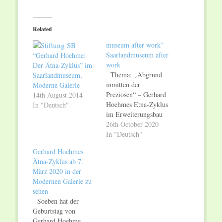
on
on
Twitter
Facebook
(Opens
(Opens
in
in
Related
new
new
window)
window)
museum after work”
Saarlandmuseum after
“Gerhard Hoehme:
work
Der Ätna-Zyklus” im
Thema: „Abgrund
Saarlandmuseum,
inmitten der
Moderne Galerie
Preziosen“ – Gerhard
14th August 2014
Hoehmes Etna-Zyklus
In "Deutsch"
im Erweiterungsbau
der Modernen Galerie
26th October 2020
Mittwoch, 28.
In "Deutsch"
Oktober 2020, 18 Uhr
Gerhard Hoehmes
Saarlandmuseum,
Ätna-Zyklus ab 7.
Moderne Galerie
März 2020 in der
Explosiv! Die
Modernen Galerie zu
Moderne Galerie des
sehen
Saarlandmuseums lädt
Soeben hat der
am 28. Oktober um
Geburtstag von
18 Uhr alle
Gerhard Hoehme,