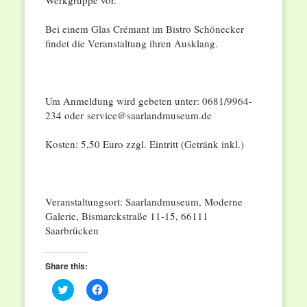
Werkgruppe vor.
Bei einem Glas Crémant im Bistro Schönecker
findet die Veranstaltung ihren Ausklang.
Um Anmeldung wird gebeten unter: 0681/9964-
234 oder service@saarlandmuseum.de
Kosten: 5,50 Euro zzgl. Eintritt (Getränk inkl.)
Veranstaltungsort: Saarlandmuseum, Moderne
Galerie, Bismarckstraße 11-15, 66111
Saarbrücken
Share this:
Click
Click
to
to
share
share