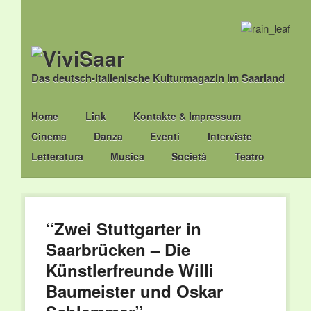
Das deutsch-italienische Kulturmagazin im Saarland
Main menu
Skip
Home
Link
Kontakte & Impressum
to
Cinema
Danza
Eventi
Interviste
content
Letteratura
Musica
Società
Teatro
“Zwei Stuttgarter in
Saarbrücken – Die
Künstlerfreunde Willi
Baumeister und Oskar