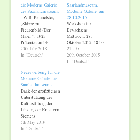
die Moderne Galerie
Saarlandmuseum,
des Saarlandmuseums
Moderne Galerie, am
Willi Baumeister,
28.10.2015
„Skizze zu
Workshop für
Figurenbild (Der
Erwachsene
Maler)“, 1923
Mittwoch, 28.
Präsentation bis
Oktober 2015, 18 bis
November 2018 Die
20th July 2018
21 Uhr
Sammlungspräsentation
In "Deutsch"
Saarlandmuseum,
26th October 2015
der Modernen Galerie
Moderne Galerie
In "Deutsch"
des Saarlandmuseums
Figuren und Figurinen
Neuerwerbung für die
wird bis November
– Ölmalerei zu Oskar
Moderne Galerie des
bereichert durch einen
Schlemmers „Blaue
Saarlandmuseums
Raum, der Willi
Frauengruppe“ Am
Dank der großzügigen
Baumeister gewidmet
Mittwoch, 28.
Unterstützung der
ist. Im Mittelpunkt
Oktober 2015, bietet
Kulturstiftung der
steht ein hochrangiges
das Saarlandmuseum
Länder, der Ernst von
Gemälde aus dem
im Rahmen der
Siemens
Frühwerk des
Sammlungspräsentation
Kunststiftung, des
5th May 2019
international
Meisterwerke der
Sparkassen-
In "Deutsch"
renommierten
Moderne und der
Kulturfonds des
Künstlers, das für die
Gegenwart von 18 bis