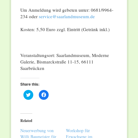
Um Anmeldung wird gebeten unter: 0681/9964-
234 oder
service@saarlandmuseum.de
Kosten: 5,50 Euro zzgl. Eintritt (Getränk inkl.)
Veranstaltungsort: Saarlandmuseum, Moderne
Galerie, Bismarckstraße 11-15, 66111
Saarbrücken
Share this:
Click
Click
to
to
share
share
on
on
Twitter
Facebook
(Opens
(Opens
in
in
Related
new
new
window)
window)
Neuerwerbung von
Workshop für
Willi Baumeister für
Erwachsene im