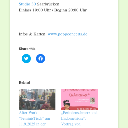
Studio 30
Saarbrücken
Einlass 19:00 Uhr / Beginn 20:00 Uhr
Infos & Karten:
www.poppconcerts.de
Share this:
Click
Click
to
to
share
share
on
on
Twitter
Facebook
(Opens
(Opens
in
in
Related
new
new
window)
window)
After Work
„Periodenschmerz und
“FeminisTisch” am
Endometriose“:
11.9.2025 in der
Vortrag von