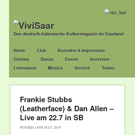
Das deutsch-italienische Kulturmagazin im Saarland
Main menu
Skip
Home
Link
Kontakte & Impressum
to
Cinema
Danza
Eventi
Interviste
content
Letteratura
Musica
Società
Teatro
Frankie Stubbs
(Leatherface) & Dan Allen –
Live am 22.7 in SB
POSTED
14TH JULY 2019