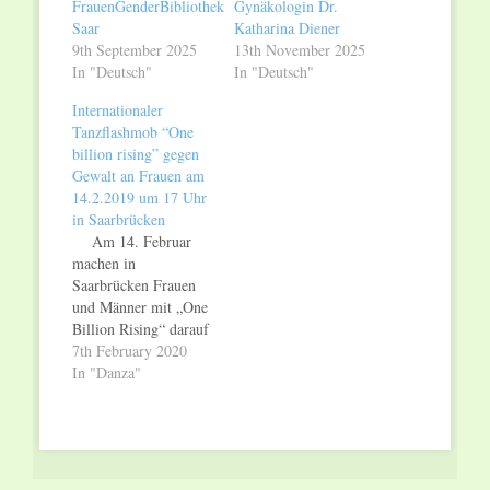
FrauenGenderBibliothek
Gynäkologin Dr.
Saar
Katharina Diener
9th September 2025
13th November 2025
In "Deutsch"
In "Deutsch"
Internationaler
Tanzflashmob “One
billion rising” gegen
Gewalt an Frauen am
14.2.2019 um 17 Uhr
in Saarbrücken
Am 14. Februar
machen in
Saarbrücken Frauen
und Männer mit „One
Billion Rising“ darauf
aufmerksam, dass jede
7th February 2020
dritte Frau weltweit
In "Danza"
sexuelle Gewalt
erfährt. Sie setzen sich
bei der Tanzaktion auf
dem St. Johanner
Markt für mehr