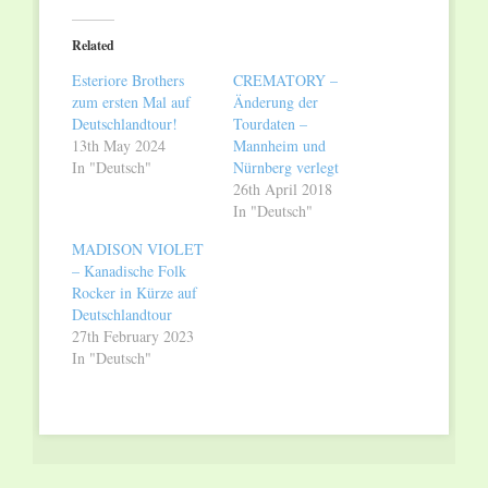
Twitter
Facebook
(Opens
(Opens
in
in
Related
new
new
window)
window)
Esteriore Brothers
CREMATORY –
zum ersten Mal auf
Änderung der
Deutschlandtour!
Tourdaten –
13th May 2024
Mannheim und
In "Deutsch"
Nürnberg verlegt
26th April 2018
In "Deutsch"
MADISON VIOLET
– Kanadische Folk
Rocker in Kürze auf
Deutschlandtour
27th February 2023
In "Deutsch"