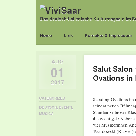
Das deutsch-italienische Kulturmagazin im S
Main menu
Skip
Home
Link
Kontakte & Impressum
to
content
AUG
01
Salut Salon 
Ovations in
2017
CATEGORIZED:
Standing Ovations im a
seinem neuen Bühnenp
DEUTSCH
,
EVENTI
,
Stunden virtuoser Kla
MUSICA
die wichtigste Nebens
vier Musikerinnen Ang
Twardowski (Klavier) 