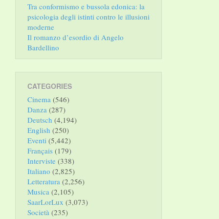
Tra conformismo e bussola edonica: la
psicologia degli istinti contro le illusioni
moderne
Il romanzo d’esordio di Angelo
Bardellino
CATEGORIES
Cinema
(546)
Danza
(287)
Deutsch
(4,194)
English
(250)
Eventi
(5,442)
Français
(179)
Interviste
(338)
Italiano
(2,825)
Letteratura
(2,256)
Musica
(2,105)
SaarLorLux
(3,073)
Società
(235)