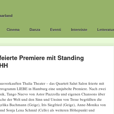
aarland
Cinema
Danza
Eventi
Interviste
Letteratu
feierte Premiere mit Standing
 HH
usverkauften Thalia Theater – das Quartett Salut Salon feierte mit
rogramm LIEBE in Hamburg eine umjubelte Premiere. Nach zwei
ssik, Tango Nuevo von Astor Piazzolla und eigenen Chansons über
ache der Welt und den Sinn und Unsinn von Treue begrüßten die
elika Bachmann (Geige), Iris Siegfried (Geige), Anne-Monika von
und Sonja Lena Schmid (Cello) als weiteren Höhepunkt und