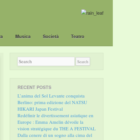
ra
Musica
Società
Teatro
RECENT POSTS
L’anima del Sol Levante conquista
Berlino: prima edizione del NATSU
HIKARI Japan Festival
Redéfinir le divertissement asiatique en
Europe : Emma Amelin dévoile la
vision stratégique du THE A FESTIVAL
Dalla cenere di un sogno alla cima del