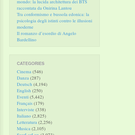
mondo: la lucida architettura dei BTS
raccontata da Onirina Lantou
Tra conformismo e bussola edonica: la
psicologia degli istinti contro le illusioni
moderne
Il romanzo d’esordio di Angelo
Bardellino
CATEGORIES
Cinema
(546)
Danza
(287)
Deutsch
(4,194)
English
(250)
Eventi
(5,442)
Français
(179)
Interviste
(338)
Italiano
(2,825)
Letteratura
(2,256)
Musica
(2,105)
SaarLorLux
(3,073)