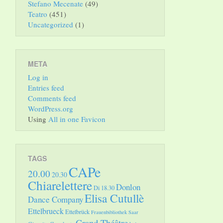
Stefano Mecenate
(49)
Teatro
(451)
Uncategorized
(1)
META
Log in
Entries feed
Comments feed
WordPress.org
Using
All in one Favicon
TAGS
CAPe
20.00
20.30
Chiarelettere
Donlon
Di 18.30
Elisa Cutullè
Dance Company
Ettelbrueck
Ettelbrück
Frauenbibliothek Saar
Grand Théâtre