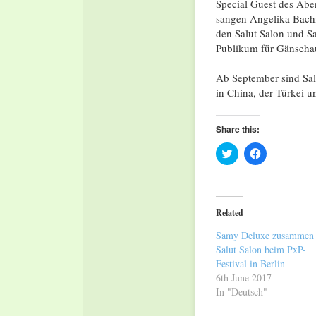
Special Guest des Ab
sangen Angelika Bach
den Salut Salon und 
Publikum für Gänsehau
Ab September sind Sal
in China, der Türkei u
Share this:
Click
Click
to
to
share
share
on
on
Twitter
Facebook
(Opens
(Opens
in
in
Related
new
new
window)
window)
Samy Deluxe zusammen 
Salut Salon beim PxP-
Festival in Berlin
6th June 2017
In "Deutsch"