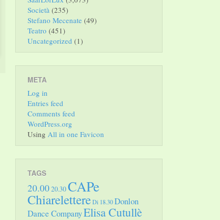
Società
(235)
Stefano Mecenate
(49)
Teatro
(451)
Uncategorized
(1)
META
Log in
Entries feed
Comments feed
WordPress.org
Using
All in one Favicon
TAGS
CAPe
20.00
20.30
Chiarelettere
Donlon
Di 18.30
Elisa Cutullè
Dance Company