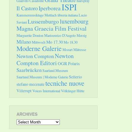
Gianvito Casadonte
hairspray
ISPI
Il Castoro
Iperborea
Kammermusiktage Mettlach
libreria italiana
Lucio
luxembourg
Lussemburgo
Saviani
Magna Graecia Film Festival
Marguerite Donlon
Marioenrico D'Angelo
Merzig
Milano
Mo 17.30
Mittwoch
Mo 18.30
Moderne Galerie
Mozart
Mätresse
Newton
Newton Compton
Compton Editori
OGR
Polaris
Saarbrücken
Saarland.Museum
Sellerio
Saarland.Museum | Moderne Galerie
tecniche nuove
stefano mecenate
Villerupt
Voices International
Völklinger Hütte
ARCHIVES
Archives