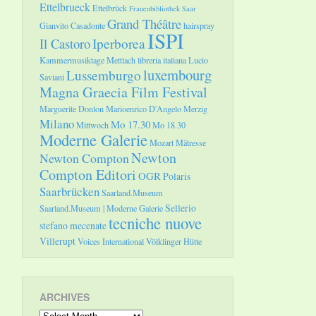
Ettelbrueck
Ettelbrück
Frauenbibliothek Saar
Grand Théâtre
Gianvito Casadonte
hairspray
ISPI
Il Castoro
Iperborea
Kammermusiktage Mettlach
libreria italiana
Lucio
luxembourg
Lussemburgo
Saviani
Magna Graecia Film Festival
Marguerite Donlon
Marioenrico D'Angelo
Merzig
Milano
Mo 17.30
Mittwoch
Mo 18.30
Moderne Galerie
Mozart
Mätresse
Newton
Newton Compton
Compton Editori
OGR
Polaris
Saarbrücken
Saarland.Museum
Sellerio
Saarland.Museum | Moderne Galerie
tecniche nuove
stefano mecenate
Villerupt
Voices International
Völklinger Hütte
ARCHIVES
Archives