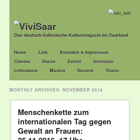
Das deutsch-italienische Kulturmagazin im Saarland
Main menu
Skip
Home
Link
Kontakte & Impressum
to
Cinema
Danza
Eventi
Interviste
content
Letteratura
Musica
Società
Teatro
MONTHLY ARCHIVES:
NOVEMBER 2016
Menschenkette zum
internationalen Tag gegen
Gewalt an Frauen: