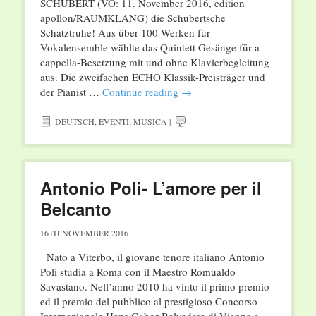
SCHUBERT (VÖ: 11. November 2016, edition
apollon/RAUMKLANG) die Schubertsche
Schatztruhe! Aus über 100 Werken für
Vokalensemble wählte das Quintett Gesänge für a-
cappella-Besetzung mit und ohne Klavierbegleitung
aus. Die zweifachen ECHO Klassik-Preisträger und
der Pianist …
Continue reading
→
DEUTSCH
,
EVENTI
,
MUSICA
|
Antonio Poli- L’amore per il
Belcanto
16TH NOVEMBER 2016
Nato a Viterbo, il giovane tenore italiano Antonio
Poli studia a Roma con il Maestro Romualdo
Savastano. Nell’anno 2010 ha vinto il primo premio
ed il premio del pubblico al prestigioso Concorso